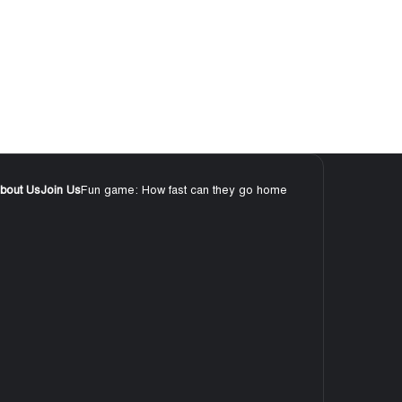
bout Us
Join Us
Fun game: How fast can they go home