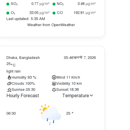
SO₂
0.77
µg/m³
NO₂
3.48
µg/m³
O₃
33.05
µg/m³
CO
192.81
µg/m³
Last updated: 5:35 AM
Weather from OpenWeather
Dhaka, Bangladesh
05:46
আগস্ট 7, 2026
25
°C
light rain
Humidity:
93 %
Wind:
11 Km/h
Clouds:
100%
Visibility:
10 km
Sunrise:
05:30
Sunset:
18:38
Hourly Forecast
Temperature
06:00
25
°