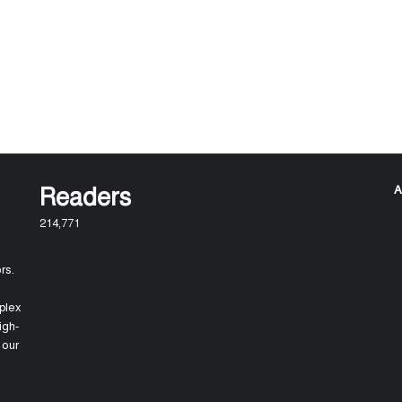
Readers
A
214,771
rs.
plex
igh-
 our