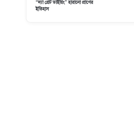
“দ্যা গ্রেট ডাইয়িং” হারানো প্রাণের
ইতিহাস