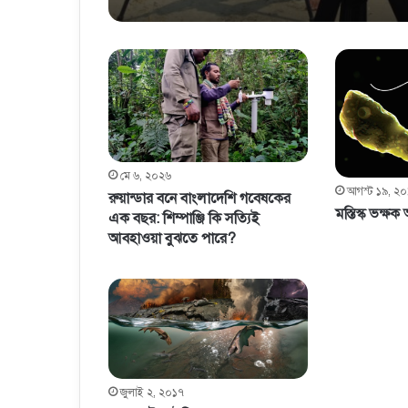
মে ৬, ২০২৬
আগস্ট ১৯, ২
রুয়ান্ডার বনে বাংলাদেশি গবেষকের
মস্তিস্ক ভক্ষক 
এক বছর: শিম্পাঞ্জি কি সত্যিই
আবহাওয়া বুঝতে পারে?
জুলাই ২, ২০১৭