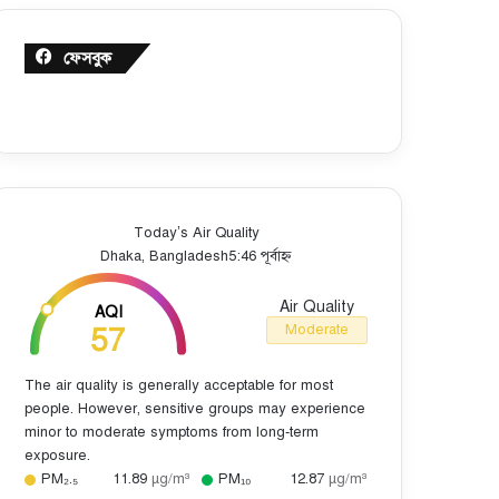
ফেসবুক
Today’s Air Quality
Dhaka, Bangladesh
5:46 পূর্বাহ্ন
Air Quality
AQI
57
Moderate
The air quality is generally acceptable for most
people. However, sensitive groups may experience
minor to moderate symptoms from long-term
exposure.
PM₂.₅
11.89
µg/m³
PM₁₀
12.87
µg/m³