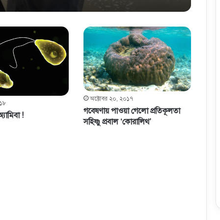
অক্টোবর ২০, ২০১৭
০১৮
গবেষণায় পাওয়া গেলো প্রতিকূলতা
অ্যামিবা !
সহিষ্ণু প্রবাল ‘কোরালিথ’