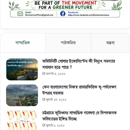
সাম্প্রতিক
পাঠকপ্রিয়
মন্তব্য
কমিউনিটি সোলার ইকোসিস্টেম কী বিদ্যুৎ সমস্যার
সমাধান হতে পারে ?
আগস্ট ৪, ২০২৬
কেন বাংলাদেশের নিজস্ব রাডারভিত্তিক ভূ-পর্যবেক্ষণ
উপগ্রহ দরকার
জুলাই ১৫, ২০২৬
চট্টগ্রামে ভূমিধ্বসঃ সাম্প্রতিক গবেষণা যে বিপদজনক
ভবিষ্যতের ইঙ্গিত দিচ্ছে
জুলাই ৯, ২০২৬