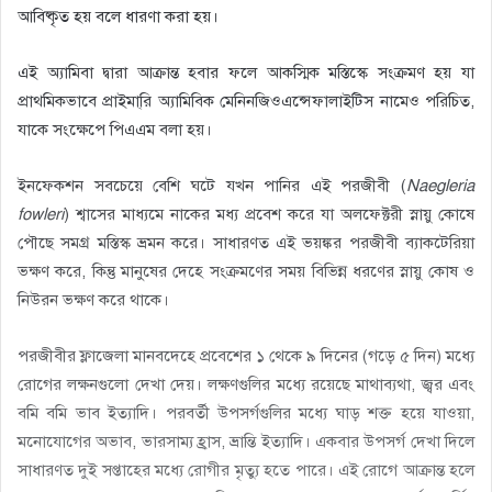
আবিষ্কৃত হয় বলে ধারণা করা হয়
।
এই অ্যামিবা দ্বারা আক্রান্ত হবার ফলে আকস্মিক মস্তিস্কে সংক্রমণ হয় যা
প্রাথমিকভাবে প্রাইমা্রি অ্যামিবিক মেনিনজিওএন্সেফালাইটিস নামেও পরিচিত,
যাকে সংক্ষেপে পিএএম বলা হয়
।
ইনফেকশন সবচেয়ে বেশি ঘটে যখন পানির এই পরজীবী (
Naegleria
fowleri
) শ্বাসের মাধ্যমে নাকের মধ্য প্রবেশ করে যা অলফেক্টরী স্নায়ু কোষে
পৌছে সমগ্র মস্তিস্ক ভ্রমন করে
।
সাধারণত এই ভয়ঙ্কর পরজীবী ব্যাকটেরিয়া
ভক্ষণ করে, কিন্তু মানুষের দেহে সংক্রমণের সময় বিভিন্ন ধরণের স্নায়ু কোষ ও
নিউরন ভক্ষণ করে থাকে
।
পরজীবীর ফ্লাজেলা মানবদেহে প্রবেশের ১ থেকে ৯ দিনের (গড়ে ৫ দিন) মধ্যে
রোগের লক্ষনগুলো দেখা দেয়
।
লক্ষণগুলির মধ্যে রয়েছে মাথাব্যথা, জ্বর এবং
বমি বমি ভাব ইত্যাদি
।
পরবর্তী উপসর্গগুলির মধ্যে ঘাড় শক্ত হয়ে যাওয়া,
মনোযোগের অভাব, ভারসাম্য হ্রাস, ভ্রান্তি ইত্যাদি
।
একবার উপসর্গ দেখা দিলে
সাধারণত দুই সপ্তাহের মধ্যে রোগীর মৃত্যু হতে পারে
।
এই রোগে আক্রান্ত হলে