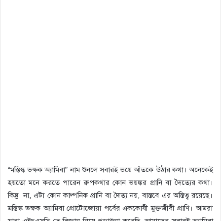
“মস্তিস্ক ভক্ষক অ্যামিবা” নাম শুনলে সবারই ভয়ে আঁতকে উঠার কথা
।
অনেকেই
হয়তো মনে করতে পারেন রুপকথার কোন ভয়ঙ্কর প্রানি বা দৈত্যের কথা
।
কিন্তু
না
, এটা কোন কাল্পনিক প্রানি বা দৈত্য নয়, বাস্তবে এর অস্তিত্ব রয়েছে
।
মস্তিস্ক ভক্ষক অ্যামিবা প্রোটোজোয়া পর্বের এককোষী মুক্তজীবী প্রাণি
।
আমরা
যারা এইচএসসি তে বিজ্ঞান নিয়ে পড়াশুনা করেছি, আমাদের সবারই অ্যামিবা