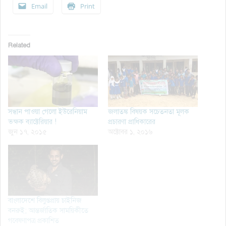
Email
Print
Related
সন্ধান পাওয়া গেলো ইউরেনিয়াম
জলাতঙ্ক বিষয়ক সচেতনতা মূলক
ভক্ষক ব্যাক্টেরিয়ার !
প্রচারণা প্রাধিকারের
জুন ১৭, ২০১৫
অক্টোবর ১, ২০১৬
বাংলাদেশে বিলুপ্তপ্রায় চাইনিজ
বনরুই; আন্তর্জাতিক সাময়িকীতে
গবেষণাপত্র প্রকাশিত