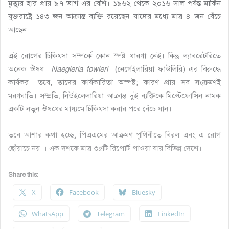
মৃত্যুর হার প্রায় ৯৭ ভাগ এর বেশি
।
১৯৬২ থেকে ২০১৬ সাল পর্যন্ত মার্কিন
যুক্তরাষ্ট্রে ১৪৩ জন আক্রান্ত ব্যক্তি রয়েছেন যাদের মধ্যে মাত্র ৪ জন বেঁচে
আছেন।
এই রোগের চিকিৎসা সম্পর্কে কোন স্পষ্ট ধারণা নেই
।
কিন্তু ল্যাবরেটরিতে
অনেক ঔষধ
Naegleria fowleri
(নেগেইলারিয়া ফাউলিরি) এর বিরুদ্ধে
কার্যকর
।
তবে, তাদের কার্যকারিতা অস্পষ্ট; কারণ প্রায় সব সংক্রমণই
মরণঘাতি
।
সম্প্রতি, নিউইলেলারিয়া আক্রান্ত দুই ব্যক্তিকে মিল্টেফোসিন নামক
একটি নতুন ঔষধের মাধ্যমে চিকিৎসা করার পরে বেঁচে যান
।
তবে আশার কথা হচ্ছে, পিএএমের আক্রমণ পৃথিবীতে বিরল এবং এ রোগ
ছোঁয়াচে নয়
।।
এক দশকে মাত্র ৩৫টি রিপোর্ট পাওয়া যায় বিভিন্ন দেশে
।
Share this:
X
Facebook
Bluesky
WhatsApp
Telegram
LinkedIn