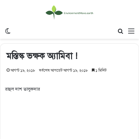
Switch skin
Search
M
মস্তিস্ক ভক্ষক অ্যামিবা !
আগস্ট ১৯, ২০১৮
সর্বশেষ আপডেট আগস্ট ১৯, ২০১৮
১ মিনিট
রাহুল দাশ তালুকদার