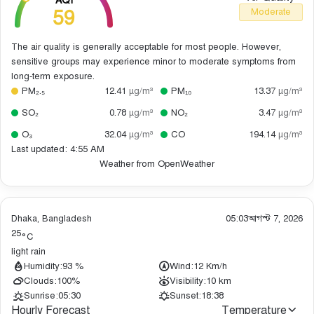
AQI
59
Moderate
The air quality is generally acceptable for most people. However,
sensitive groups may experience minor to moderate symptoms from
long-term exposure.
PM₂.₅
12.41
µg/m³
PM₁₀
13.37
µg/m³
SO₂
0.78
µg/m³
NO₂
3.47
µg/m³
O₃
32.04
µg/m³
CO
194.14
µg/m³
Last updated: 4:55 AM
Weather from OpenWeather
Dhaka, Bangladesh
05:03
আগস্ট 7, 2026
25
°C
light rain
Humidity:
93 %
Wind:
12 Km/h
Clouds:
100%
Visibility:
10 km
Sunrise:
05:30
Sunset:
18:38
Hourly Forecast
Temperature