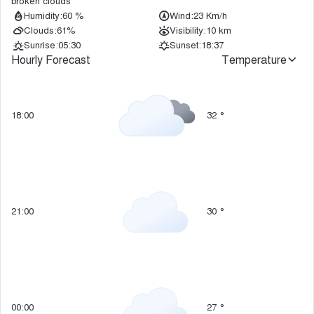
broken clouds
Humidity:
60 %
Wind:
23 Km/h
Clouds:
61%
Visibility:
10 km
Sunrise:
05:30
Sunset:
18:37
Hourly Forecast
Temperature
18:00
32
°
21:00
30
°
00:00
27
°