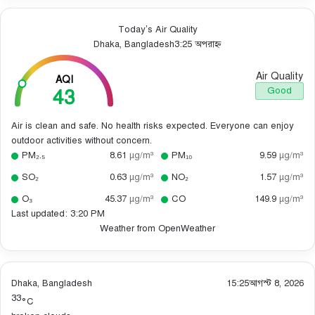
Today’s Air Quality
Dhaka, Bangladesh
3:25 অপরাহ্ন
Air Quality
AQI
43
Good
Air is clean and safe. No health risks expected. Everyone can enjoy
outdoor activities without concern.
PM₂.₅
8.61
µg/m³
PM₁₀
9.59
µg/m³
SO₂
0.63
µg/m³
NO₂
1.57
µg/m³
O₃
45.37
µg/m³
CO
149.9
µg/m³
Last updated: 3:20 PM
Weather from OpenWeather
Dhaka, Bangladesh
15:25
আগস্ট 8, 2026
33
°C