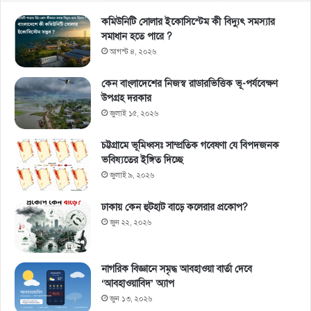
কমিউনিটি সোলার ইকোসিস্টেম কী বিদ্যুৎ সমস্যার
সমাধান হতে পারে ?
আগস্ট ৪, ২০২৬
কেন বাংলাদেশের নিজস্ব রাডারভিত্তিক ভূ-পর্যবেক্ষণ
উপগ্রহ দরকার
জুলাই ১৫, ২০২৬
চট্টগ্রামে ভূমিধ্বসঃ সাম্প্রতিক গবেষণা যে বিপদজনক
ভবিষ্যতের ইঙ্গিত দিচ্ছে
জুলাই ৯, ২০২৬
ঢাকায় কেন হুটহাট বাড়ে কলেরার প্রকোপ?
জুন ২২, ২০২৬
নাগরিক বিজ্ঞানে সমৃদ্ধ আবহাওয়া বার্তা দেবে
‘আবহাওয়াবিদ’ অ্যাপ
জুন ১৩, ২০২৬