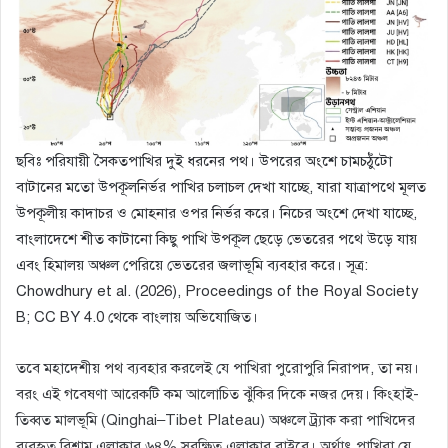
ছবিঃ পরিযায়ী সৈকতপাখির দুই ধরনের পথ। উপরের অংশে চামচঠুঁটো
বাটানের মতো উপকূলনির্ভর পাখির চলাচল দেখা যাচ্ছে, যারা যাত্রাপথে মূলত
উপকূলীয় কাদাচর ও মোহনার ওপর নির্ভর করে। নিচের অংশে দেখা যাচ্ছে,
বাংলাদেশে শীত কাটানো কিছু পাখি উপকূল ছেড়ে ভেতরের পথে উড়ে যায়
এবং হিমালয় অঞ্চল পেরিয়ে ভেতরের জলাভূমি ব্যবহার করে। সূত্র:
Chowdhury et al. (2026), Proceedings of the Royal Society
B; CC BY 4.0 থেকে বাংলায় অভিযোজিত।
তবে মহাদেশীয় পথ ব্যবহার করলেই যে পাখিরা পুরোপুরি নিরাপদ, তা নয়।
বরং এই গবেষণা আরেকটি কম আলোচিত ঝুঁকির দিকে নজর দেয়। কিংহাই-
তিব্বত মালভূমি (Qinghai–Tibet Plateau) অঞ্চলে ট্র্যাক করা পাখিদের
ব্যবহৃত বিশ্রাম এলাকার ৬৪% সুরক্ষিত এলাকার বাইরে। অর্থাৎ পাখিরা যে