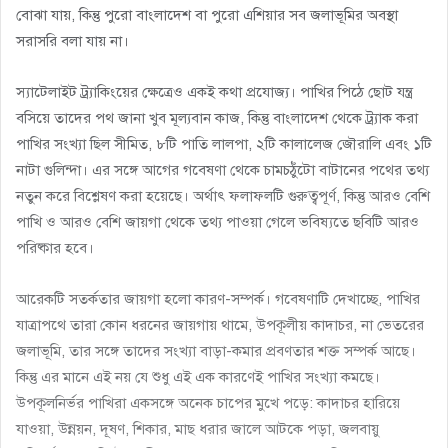
বোঝা যায়, কিন্তু পুরো বাংলাদেশ বা পুরো এশিয়ার সব জলাভূমির অবস্থা
সরাসরি বলা যায় না।
স্যাটেলাইট ট্র্যাকিংয়ের ক্ষেত্রেও একই কথা প্রযোজ্য। পাখির পিঠে ছোট যন্ত্র
বসিয়ে তাদের পথ জানা খুব মূল্যবান কাজ, কিন্তু বাংলাদেশ থেকে ট্র্যাক করা
পাখির সংখ্যা ছিল সীমিত, ৮টি পাতি লালপা, ২টি কালালেজ জৌরালি এবং ১টি
নাটা গুলিন্দা। এর সঙ্গে আগের গবেষণা থেকে চামচঠুঁটো বাটানের পথের তথ্য
নতুন করে বিশ্লেষণ করা হয়েছে। অর্থাৎ ফলাফলটি গুরুত্বপূর্ণ, কিন্তু আরও বেশি
পাখি ও আরও বেশি জায়গা থেকে তথ্য পাওয়া গেলে ভবিষ্যতে ছবিটি আরও
পরিষ্কার হবে।
আরেকটি সতর্কতার জায়গা হলো কারণ-সম্পর্ক। গবেষণাটি দেখাচ্ছে, পাখির
যাত্রাপথে তারা কোন ধরনের জায়গায় থামে, উপকূলীয় কাদাচর, না ভেতরের
জলাভূমি, তার সঙ্গে তাদের সংখ্যা বাড়া-কমার প্রবণতার শক্ত সম্পর্ক আছে।
কিন্তু এর মানে এই নয় যে শুধু এই এক কারণেই পাখির সংখ্যা কমছে।
উপকূলনির্ভর পাখিরা একসঙ্গে অনেক চাপের মুখে পড়ে: কাদাচর হারিয়ে
যাওয়া, উন্নয়ন, দূষণ, শিকার, মাছ ধরার জালে আটকে পড়া, জলবায়ু