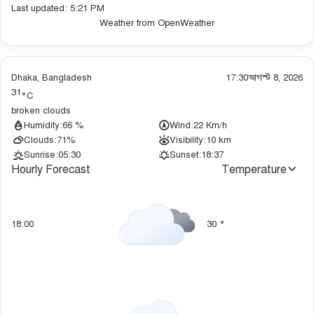
Last updated: 5:21 PM
Weather from OpenWeather
Dhaka, Bangladesh
17:30
আগস্ট 8, 2026
31
°C
broken clouds
Humidity:
66 %
Wind:
22 Km/h
Clouds:
71%
Visibility:
10 km
Sunrise:
05:30
Sunset:
18:37
Hourly Forecast
Temperature
18:00
30
°