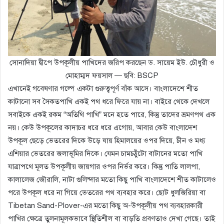
সোনাদিয়া দ্বীপে উপকূলীয় পাখিদের জরিপ করছেন ড. সায়েম ইউ. চৌধুরী ও
মোহাম্মদ ফয়সাল — ছবি: BSCP
এখানেই গবেষণার গল্পে একটা গুরুত্বপূর্ণ বাঁক আসে। বাংলাদেশে শীত
কাটানো সব সৈকতপাখি একই পথ ধরে ফিরে যায় না। বাইরে থেকে দেখলে
সবাইকে একই রকম “অতিথি পাখি” মনে হতে পারে, কিন্তু তাদের ভ্রমণপথ এক
নয়। কেউ উপকূলের কাদাচর ধরে ধরে এগোয়, আবার কেউ বাংলাদেশ
উপকূল ছেড়ে ভেতরের দিকে উড়ে যায় হিমালয়ের ওপর দিয়ে, চীন ও মধ্য
এশিয়ার ভেতরের জলাভূমির দিকে। যেমন চামচঠুঁটো বাটানের মতো পাখি
যাত্রাপথে মূলত উপকূলীয় জায়গার ওপর নির্ভর করে। কিন্তু পাতি লালপা,
কালালেজ জৌরালি, নাটা গুলিন্দার মতো কিছু পাখি বাংলাদেশে শীত কাটালেও
পরে উপকূল ধরে না গিয়ে ভেতরের পথ ব্যবহার করে। ছোট ধুলজিরিয়া বা
Tibetan Sand-Plover-এর মতো কিছু অ-উপকূলীয় পথ ব্যবহারকারী
পাখির ক্ষেত্রে তুলনামূলকভাবে স্থিতিশীল বা বাড়তি প্রবণতাও দেখা গেছে। তাই