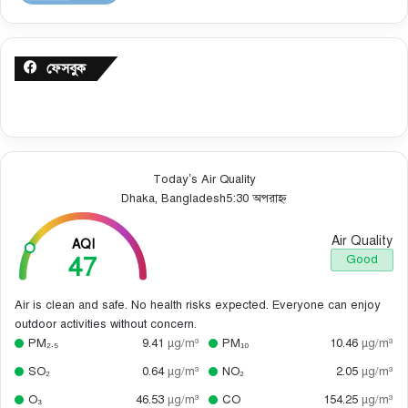
ফেসবুক
Today’s Air Quality
Dhaka, Bangladesh
5:30 অপরাহ্ন
Air Quality
AQI
47
Good
Air is clean and safe. No health risks expected. Everyone can enjoy
outdoor activities without concern.
PM₂.₅
9.41
µg/m³
PM₁₀
10.46
µg/m³
SO₂
0.64
µg/m³
NO₂
2.05
µg/m³
O₃
46.53
µg/m³
CO
154.25
µg/m³