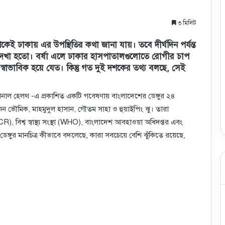
৩ মিনিট
কেই ঢাকায় এর উপস্থিতির কথা জানা যায়। তবে দীর্ঘদিন পর্যন্ত
েই দেখা হতো। বর্ষা এলে ঢাকার হাসপাতালগুলোতে রোগীর চাপ
াভাবিক হয়ে যেত। কিন্তু গত দুই দশকের তথ্য বলছে, সেই
রন্যাশনাল হেলথ -এ প্রকাশিত একটি গবেষণায় বাংলাদেশের ডেঙ্গুর ২৪
 ভৌমিক, মাহমুদুল হাসান, গৌতম সাহা ও হুয়াইপিং ঝু। তারা
, বিশ্ব স্বাস্থ্য সংস্থা (WHO), বাংলাদেশ আবহাওয়া অধিদপ্তর এবং
ঙ্গুর মানচিত্র কীভাবে বদলেছে, কারা সবচেয়ে বেশি ঝুঁকিতে রয়েছে,