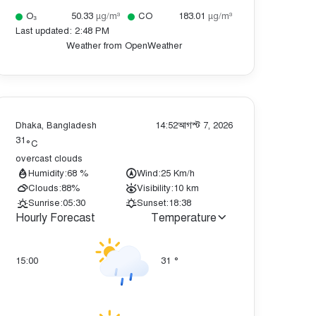
O₃
50.33
µg/m³
CO
183.01
µg/m³
Last updated: 2:48 PM
Weather from OpenWeather
Dhaka, Bangladesh
14:52
আগস্ট 7, 2026
31
°C
overcast clouds
Humidity:
68 %
Wind:
25 Km/h
Clouds:
88%
Visibility:
10 km
Sunrise:
05:30
Sunset:
18:38
Hourly Forecast
Temperature
15:00
31
°