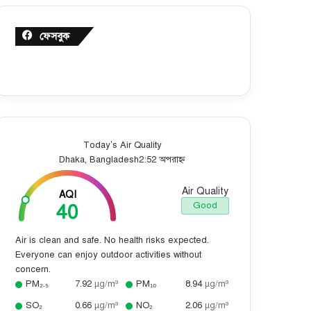
ফেসবুক
Today’s Air Quality
Dhaka, Bangladesh
2:52 অপরাহ্ন
Air Quality
AQI
40
Good
Air is clean and safe. No health risks expected.
Everyone can enjoy outdoor activities without
concern.
PM₂.₅
7.92
µg/m³
PM₁₀
8.94
µg/m³
SO₂
0.66
µg/m³
NO₂
2.06
µg/m³