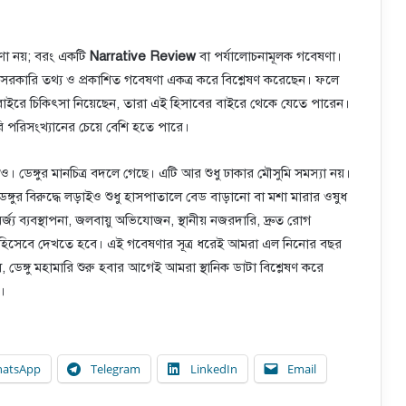
ষণা নয়; বরং একটি
Narrative Review
বা পর্যালোচনামূলক গবেষণা।
ন সরকারি তথ্য ও প্রকাশিত গবেষণা একত্র করে বিশ্লেষণ করেছেন। ফলে
বাইরে চিকিৎসা নিয়েছেন, তারা এই হিসাবের বাইরে থেকে যেতে পারেন।
রি পরিসংখ্যানের চেয়ে বেশি হতে পারে।
থাও। ডেঙ্গুর মানচিত্র বদলে গেছে। এটি আর শুধু ঢাকার মৌসুমি সমস্যা নয়।
েঙ্গুর বিরুদ্ধে লড়াইও শুধু হাসপাতালে বেড বাড়ানো বা মশা মারার ওষুধ
্য ব্যবস্থাপনা, জলবায়ু অভিযোজন, স্থানীয় নজরদারি, দ্রুত রোগ
িসেবে দেখতে হবে। এই গবেষণার সূত্র ধরেই আমরা এল নিনোর বছর
েঙ্গু মহামারি শুরু হবার আগেই আমরা স্থানিক ডাটা বিশ্লেষণ করে
ী।
atsApp
Telegram
LinkedIn
Email