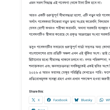
এমন সরল সিদ্ধান্ত এই গবেষণা থেকে টানা ঠিক হবে না।
আরও একটি গুরুত্বপূর্ণ সীমাবদ্ধতা হলো, এটি নতুন মাঠ গবে
অর্থাৎ গবেষকরা নিজেরা নতুন তথ্য সংগ্রহ করেননি; বিদ্যমা
যেসব রোগী কখনও পরীক্ষা করাননি, অথবা সরকারি ব্যবস্থার 
গবেষণাটিও স্বীকার করেছে যে প্রকৃত আক্রান্তের সংখ্যা সরকা
তবুও গবেষণাটির সবচেয়ে গুরুত্বপূর্ণ বার্তা সম্ভবত অন্য কো
বাংলাদেশের প্রায় প্রতিটি অঞ্চল এখন এই ঝুঁকির অংশ। তাই ড
ছিটানোর মধ্যে সীমাবদ্ধ থাকলে চলবে না। নগর পরিকল্পনা, বর্জ
শনাক্তকরণ এবং জনসচেতনতা সবকিছুকেই একই ছবির অংশ হ
২০২৬ এ আরও ভয়াবহ ডেঙ্গুর পরিস্থিতি দেখতেও পারি। ফলে, ড
প্রতিরোধমূলক ব্যবস্থা গ্রহণ এখন প্রধান পদক্ষেপ হওয়া জরুর
Share this:
X
Facebook
Bluesky
Wh