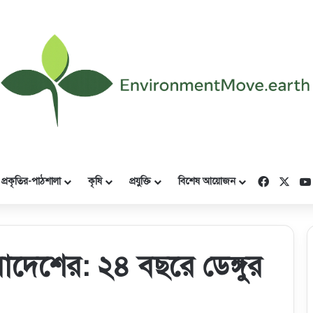
Faceboo
X
প্রকৃতির-পাঠশালা
কৃষি
প্রযুক্তি
বিশেষ আয়োজন
দেশের: ২৪ বছরে ডেঙ্গুর