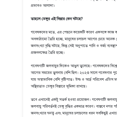
প্রভাবও আলাদা।
তাহলে ডেঙ্গুর এই বিস্তার কেন ঘটছে?
গবেষকদের মতে, এর পেছনে কয়েকটি কারণ একসঙ্গে কাজ করছে
অবকাঠামো তৈরি হচ্ছে, মানুষের চলাচল আগের চেয়ে অনেক বেড
জনসংখ্যা বৃদ্ধি ঘটছে, কিন্তু সেই অনুপাতে পানি ও বর্জ্য ব্য
প্রজননক্ষেত্র তৈরি হচ্ছে।
গবেষণাটি জলবায়ুর দিকেও আঙুল তুলেছে। গবেষকদের বিশ্লেষ
আগের সময়ের তুলনায় বেশি ছিল। ২০২৩ সালে গবেষণার পুরো
যায় অস্বাভাবিক বেশি বৃষ্টিপাত। উষ্ণ ও আর্দ্র পরিবেশ এডি
অস্থিরতাও ডেঙ্গুর বিস্তারে ভূমিকা রাখছে।
তবে এখানেই একটু সতর্ক হওয়া প্রয়োজন। গবেষণাটি জলবায়ু প
জলবায়ু পরিবর্তনই ডেঙ্গু বৃদ্ধির একমাত্র কারণ। বাস্তবে নগর পরিক
জনসংখ্যার ঘনত্ব এবং মানুষের চলাচলের ধরন সবকিছুই এখানে 