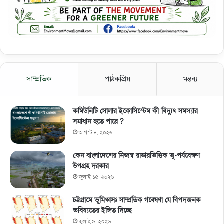
সাম্প্রতিক
পাঠকপ্রিয়
মন্তব্য
কমিউনিটি সোলার ইকোসিস্টেম কী বিদ্যুৎ সমস্যার
সমাধান হতে পারে ?
আগস্ট ৪, ২০২৬
কেন বাংলাদেশের নিজস্ব রাডারভিত্তিক ভূ-পর্যবেক্ষণ
উপগ্রহ দরকার
জুলাই ১৫, ২০২৬
চট্টগ্রামে ভূমিধ্বসঃ সাম্প্রতিক গবেষণা যে বিপদজনক
ভবিষ্যতের ইঙ্গিত দিচ্ছে
জুলাই ৯, ২০২৬