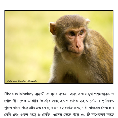
Rhesus Monkey বাদামী বা ধূসর রঙের। এবং এদের মুখ পশমআবৃত ও
গোলাপী। লেজ মাঝারি দৈর্ঘ্যের এবং ২০.৭ থেকে ২২.৯ সেমি । পূর্ণবয়স্ক
পুরুষ বানর গড়ে প্রায় ৫৩ সেমি, ওজন ১২ কেজি এবং নারী বানরের দৈর্ঘ্য ৪৭
সেমি এবং ওজন গড়ে ৮ কেজি। এদের দেহে গড়ে ৫০ টি কশেরুকা আছে