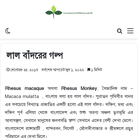
Switch skin
Search
M
লাল বাঁদরের গল্প
সেপ্টেম্বর ২৪, ২০১৩
সর্বশেষ আপডেট জুন ১, ২০২৬
১ মিনিট
Rhesus macaque
অথবা
Rhesus Monkey
, বৈজ্ঞানিক নাম –
Macaca mulatta , বাংলায় বলা হয় লাল বাঁদর। পুরাতন পৃথিবীর বানর
এর সবচেয়ে বিখ্যাত প্রজাতির একটি হলো এই লাল বাঁদর। দক্ষিণ, মধ্য এবং
দক্ষিণ পূর্ব এশিয়া থেকে বাংলাদেশ এবং শুষ্ক অরণ্য অঞ্চল তৃণভূমি এর
আবাসস্থল, যেখানে মানুষের জনবসতি স্বল্প সেখানে এদের বেশী দেখা মেলে।
বাংলাদেশে রাঙ্গামাটি , বান্দরবন, সিলেট , মৌলভীবাজার ও শ্রীমঙ্গলে প্রচুর
পরিমানে এর দেখা মিলে।