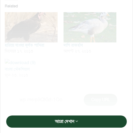
Related
হারিয়ে যাওয়া দূর্লভ পাখিরা
দাগি রাজহাঁস
ডিসেম্বর ১৭, ২০১৩
আগস্ট ২৭, ২০১৩
বাংলা খেঁকশিয়াল
জুন ২৩, ২০১৩
Copy URL
আরো দেখান