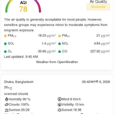
Air Quality
AQI
78
Moderate
The air quality is generally acceptable for most people. However,
sensitive groups may experience minor to moderate symptoms from
long-term exposure.
PM₂.₅
18.23
µg/m³
PM₁₀
21
µg/m³
SO₂
1.4
µg/m³
NO₂
4.84
µg/m³
O₃
35.99
µg/m³
CO
227.92
µg/m³
Last updated: 9:40 AM
Weather from OpenWeather
Dhaka, Bangladesh
09:40
আগস্ট 6, 2026
26
°C
overcast clouds
Humidity:
90 %
Wind:
6 Km/h
Clouds:
100%
Visibility:
10 km
Sunrise:
05:29
Sunset:
18:38