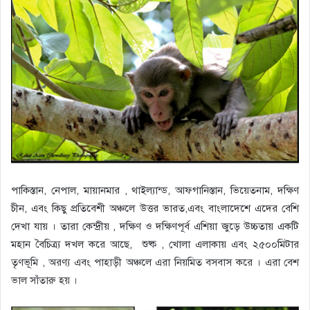
পাকিস্তান, নেপাল, মায়ানমার , থাইল্যান্ড, আফগানিস্তান, ভিয়েতনাম, দক্ষিণ
চীন, এবং কিছু প্রতিবেশী অঞ্চলে উত্তর ভারত,এবং বাংলাদেশে এদের বেশি
দেখা যায় । তারা কেন্দ্রীয় , দক্ষিণ ও দক্ষিণপূর্ব এশিয়া জুড়ে উচ্চতায় একটি
মহান বৈচিত্র্য দখল করে আছে, শুষ্ক , খোলা এলাকায় এবং ২৫০০মিটার
তৃণভূমি , অরণ্য এবং পাহাড়ী অঞ্চলে এরা নিয়মিত বসবাস করে । এরা বেশ
ভাল সাঁতারু হয় ।