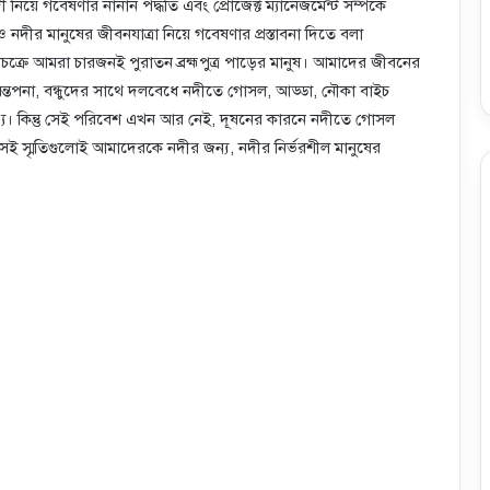
়ে গবেষণার নানান পদ্ধতি এবং প্রোজেক্ট ম্যানেজমেন্ট সম্পর্কে
ীর মানুষের জীবনযাত্রা নিয়ে গবেষণার প্রস্তাবনা দিতে বলা
নাচক্রে আমরা চারজনই পুরাতন ব্রহ্মপুত্র পাড়ের মানুষ। আমাদের জীবনের
্তপনা, বন্ধুদের সাথে দলবেধে নদীতে গোসল, আড্ডা, নৌকা বাইচ
দৃশ্য। কিন্তু সেই পরিবেশ এখন আর নেই, দূষনের কারনে নদীতে গোসল
সেই স্মৃতিগুলোই আমাদেরকে নদীর জন্য, নদীর নির্ভরশীল মানুষের