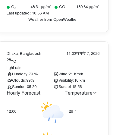
O₃
48.31
µg/m³
CO
189.64
µg/m³
Last updated: 10:56 AM
Weather from OpenWeather
Dhaka, Bangladesh
11:02
আগস্ট 7, 2026
28
°C
light rain
Humidity:
79 %
Wind:
21 Km/h
Clouds:
99%
Visibility:
10 km
Sunrise:
05:30
Sunset:
18:38
Hourly Forecast
Temperature
12:00
28
°