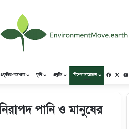
Faceboo
X
প্রকৃতির-পাঠশালা
কৃষি
প্রযুক্তি
বিশেষ আয়োজন
ী, নিরাপদ পানি ও মানুষের