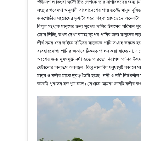
উন্নয়নশীল কিংবা স্বল্পোন্নত দেশকে তার নাগরিকদের জন্য নি
সংস্থার গবেষণা অনুযায়ী বাংলাদেশের প্রায় ৬০% মানুষ দূষিত প
জনগোষ্ঠীর সংগ্রামের দৃশ্যটা শহর কিংবা গ্রামভেদে অনেকটা
বিপুল সংখ্যক মানুষের জন্য সুপেয় পানির উৎসের পরিমান খ
জোর দিচ্ছি, তখন দেখা যাচ্ছে সুপেয় পানির জন্য মানুষে
দীর্ঘ সময় ধরে লাইনে দাঁড়িয়ে মানুষকে পানি সংগ্রহ করতে হচ্
ব্যবহারযোগ্য পানির অভাবে ঠিকমত পালন করা যাচ্ছে না,
অংশের জন্য দূষণমুক্ত নদী হতে পারতো নিরাপদ পানির উৎস।
মেটানোর অন্যতম অবলম্বন। কিন্তু নানাবিধ মনুষ্যসৃষ্ট কারন
মানুষ ও নদীর মাঝে দূরত্ব তৈরি হচ্ছে। নদী ও নদী নির্ভর
করেছি পুরাতন ব্রহ্মপুত্র নদে। সেখানে আমরা শুনেছি নদীর কথ