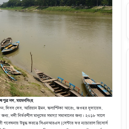
হ্মপুত্র নদ, ময়মনসিংহ
, দিবস দেব, আরিয়ান ইমন, স্কলাস্টিকা আরেং, জওহর দুদায়েভ,
দীর জন্য, নদী নির্ভরশীল মানুষের সমস্যা সমাধানের জন্য। ২০১৮ সালে
নদী গবেষনায় উদ্বুদ্ধ করতে সিএনআরএস (সেন্টার ফর ন্যাচারাল রিসোর্স