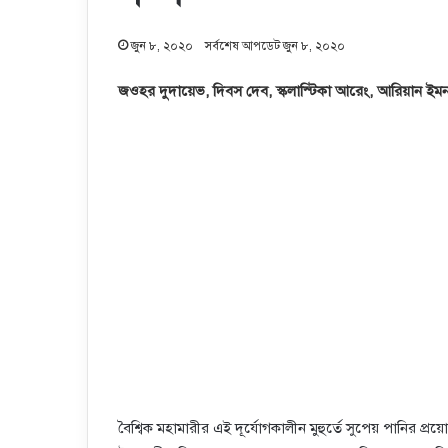
জুন ৮, ২০২০
সর্বশেষ আপডেট জুন ৮, ২০২০
জওহর দুদায়েভ, দিবস দেব, স্কলাস্টিকা আরেং, আরিয়ান ইম
বৈশ্বিক মহামারীর এই দূর্যোগকালীন মুহুর্তে সুপেয় পানির