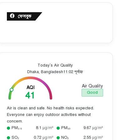
ফেসবুক
Today’s Air Quality
Dhaka, Bangladesh
11:02 পূর্বাহ্ন
Air Quality
AQI
41
Good
Air is clean and safe. No health risks expected.
Everyone can enjoy outdoor activities without
concern.
PM₂.₅
8.1
µg/m³
PM₁₀
9.67
µg/m³
SO₂
0.72
µg/m³
NO₂
2.55
µg/m³