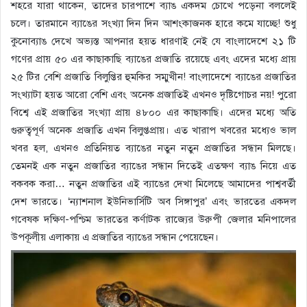
শহরে যারা থাকেন, তাদের চারপাশে ব্যাঙ একদম চোখে পড়েনা বললেই
চলে। তারমানে ব্যাঙের সংখ্যা দিন দিন আশংকাজনক হারে কমে যাচ্ছে! শুধু
কুনোব্যাঙ দেখে অভ্যস্ত আপনার হয়ত ধারণাই নেই যে বাংলাদেশে ২১ টি
গণের প্রায় ৫০ এর কাছাকাছি ব্যাঙের প্রজাতি রয়েছে এবং এদের মধ্যে প্রায়
২৫ টির বেশি প্রজাতি বিলুপ্তির হুমকির সম্মুখীন! বাংলাদেশে ব্যাঙের প্রজাতির
সংখ্যাটা হয়ত আরো বেশি এবং অনেক প্রজাতিই এখনও দৃষ্টিগোচর নয়! পুরো
বিশ্বে এই প্রজাতির সংখ্যা প্রায় ৪৮০০ এর কাছাকাছি। এদের মধ্যে অতি
গুরুত্বপূর্ণ অনেক প্রজাতি এখন বিলুপ্তপ্রায়। এত খারাপ খবরের মধ্যেও ভাল
খবর হল, এখনও প্রতিনিয়ত ব্যাঙের নতুন নতুন প্রজাতির সন্ধান মিলছে।
তেমনই এক নতুন প্রজাতির ব্যাঙের সন্ধান দিতেই এতক্ষণ ব্যাঙ নিয়ে এত
বকবক করা… নতুন প্রজাতির এই ব্যাঙের দেখা মিলেছে আমাদের পাশ্ববর্তী
দেশ ভারতে। ‘ন্যাশনাল ইউনিভার্সিটি অব সিঙ্গাপুর’ এবং ভারতের একদল
গবেষক দক্ষিণ-পশ্চিম ভারতের কর্ণাটক রাজ্যের উরুপী জেলার মনিপালের
উপকূলীয় এলাকায় এ প্রজাতির ব্যাঙের সন্ধান পেয়েছেন।