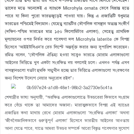
থেকে প্রাপ্ত তথ্য তারা এর সাথে সম্পর্কিত প্রজাতির সাথে মিলিয়ে দেখেছেন।
তাদের মতে অনেকেই এ ব্যাঙকে Microhyla ornata ভেবে বিভ্রান্ত হতে
পারে যা কিনা পুরো ভারতজুড়েই পাওয়া যায়। কিন্তু এ প্রজাতিটি শুধুমাত্র
ভারতের পশ্চিমেই বিদ্যমান। যেহেতু ব্যাঙটির ভৌগলিক বাসস্থান অত্যন্ত সংকীর্ণ
(দক্ষিণ-পশ্চিম ভারতের মাত্র ১৫০ কিলোমিটার এলাকা), সেহেতু প্রাথমিক
মূল্যায়নের ওপর নির্ভর করে গবেষণা দল Microhyla laterite কে বিপন্ন
হিসেবে ‘আইইউসিএন’র রেড লিস্টে অন্তর্ভূক্ত করার জন্য সুপারিশ করেছেন।
রমিত বলেন, “ভৌগলিক ঐতিহ্য হওয়া সত্ত্বেও ভারতে মোরাম এলাকাগুলো
আইনের ভিত্তিতে খুব একটা সংরক্ষিত নয় বললেই চলে। এখনও পর্যন্ত এসব
বাসস্থানগুলো যতটা হুমকি সম্মুখীন হচ্ছে তার ভিত্তিতে এলাকাগুলো সংরক্ষণের
জন্য বিশেষ উদ্যেগ নেয়ার অনুরোধ রইল”।
শেষাদ্রীর ভাষ্য অনুযায়ী, “অরক্ষিত এলাকাগুলোতে উভচরেরা কিভাবে সংগ্রাম
করে বেঁচে থাকে তা আমাদের অজানা। মারাত্মকভাবে বিপন্ন এই ব্যাঙের
প্রজাতির কথা মাথায় রেখে মোরাম এলাকাগুলো ‘সংরক্ষিত এলাকা’ অথবা
‘জীববৈজ্ঞানিকভাবে গুরুত্বপূর্ণ এলাকা’ হিসেবে ভারতীয় আইনের আওতায়
আনা যেতে পারে, যাতে আমরা উভচর সম্পর্কে আরো বিস্তৃত গবেষণার সুযোগ