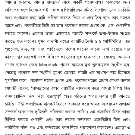
‘আমার মোরাম, আমার বাসস্থান’ নামে একটি গবেষণাপত্র প্রকাশের জন্য
জরিপের অংশ হিসেবে ওই এলাকায় গিয়েছিলেন রমিত সিংগাল। সেখানে তিনি
তথ্য সংগ্রহের জন্য মাটি পরীক্ষা করতে গিয়ে এ প্রজাতির ব্যাঙ তার নজরে
আসে এবং পরবর্তীতে তিনি তা তার গবেষণা দলের প্রধান কে. এস. শেষাদ্রীর
নজরে আনেন। এরপর তারা একসাথে ব্যাঙটি সম্পর্কে তথ্য-উপাত্ত সংগ্রহ
করতে শুরু করেন। ধূসর বাদামী রঙের ব্যাঙটির দৈর্ঘ্য ১.৬ সেন্টিমিটার। এর
পৃষ্ঠদেশ, হাত, পা এবং পার্শ্বদেশে বিশেষ ধরনের কালো দাগ রয়েছে যার
কারণে খুব সহজেই একে ঝিঁঝিপোকা ভেবে ভুল হতে পারে। যেহেতু, অন্যান্য
গণের ব্যাঙের চেয়ে Microhyla গণের ব্যাঙের মুখ তুলনামূলক সংকীর্ণ হয়,
সেহেতু গবেষক দল ‘সংকীর্ণ মুখের মোরাম’ নামটি এর সাধারণ নাম হিসেবে
সুপারিশ করে। গবেষক দলের প্রধান এবং গবেষণাপত্রের প্রধান লেখক জনাব
শেষাদ্রী বলেন, “বাসস্থানের ওপর ব্যাঙটির নামকরণ করে আমরা বিপন্ন কিন্তু
বাস্তুসংস্থানিক দিক দিয়ে গুরুত্বপূর্ণ প্রস্তর গঠনের ওপর সবার দৃষ্টি আনতে
চাইছি। উক্ত প্রজাতিকে মাসকট হিসবে ব্যবহার করে আমরা এ ধরনের এলাকা
সম্পর্কে জনগণের দৃষ্টিভঙ্গী পরিবর্তন করতে পারি”। এই প্রজাতির টিকে থাকা
নিশ্চিত করতে শেষাদ্রী এবং তার দলের সদস্যরা প্রজাতিটির জিন এবং
শারীরিক গঠন, রঙ এবং কণ্ঠস্বরের ধরন নিয়ে পড়াশোনা করেছেন। এছাড়া এ