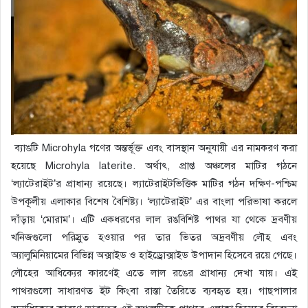
ব্যাঙটি Microhyla গণের অন্তর্ভূক্ত এবং বাসস্থান অনুযায়ী এর নামকরণ করা
হয়েছে Microhyla laterite. অর্থাৎ, প্রাপ্ত অঞ্চলের মাটির গঠনে
‘ল্যাটেরাইট’র প্রাধান্য রয়েছে। ল্যাটেরাইটভিত্তিক মাটির গঠন দক্ষিণ-পশ্চিম
উপকূলীয় এলাকার বিশেষ বৈশিষ্ট্য। ‘ল্যাটেরাইট’ এর বাংলা পরিভাষা করলে
দাঁড়ায় ‘মোরাম’। এটি একধরণের লাল রঙবিশিষ্ট পাথর যা থেকে দ্রবণীয়
খনিজগুলো পরিস্রুত হওয়ার পর তার ভিতর অদ্রবণীয় লৌহ এবং
অ্যালুমিনিয়ামের বিভিন্ন অক্সাইড ও হাইড্রোক্সাইড উপাদান হিসেবে রয়ে গেছে।
লৌহের আধিক্যের কারণেই এতে লাল রঙের প্রাধান্য দেখা যায়। এই
পাথরগুলো সাধারণত ইট কিংবা রাস্তা তৈরিতে ব্যবহৃত হয়। গাছপালার