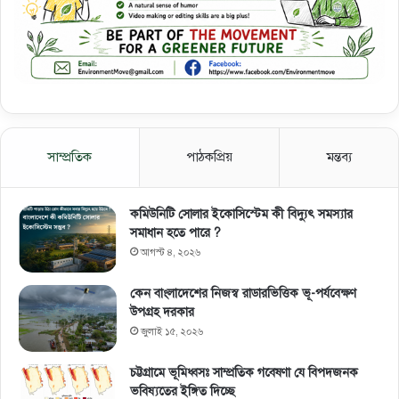
সাম্প্রতিক
পাঠকপ্রিয়
মন্তব্য
কমিউনিটি সোলার ইকোসিস্টেম কী বিদ্যুৎ সমস্যার
সমাধান হতে পারে ?
আগস্ট ৪, ২০২৬
কেন বাংলাদেশের নিজস্ব রাডারভিত্তিক ভূ-পর্যবেক্ষণ
উপগ্রহ দরকার
জুলাই ১৫, ২০২৬
চট্টগ্রামে ভূমিধ্বসঃ সাম্প্রতিক গবেষণা যে বিপদজনক
ভবিষ্যতের ইঙ্গিত দিচ্ছে