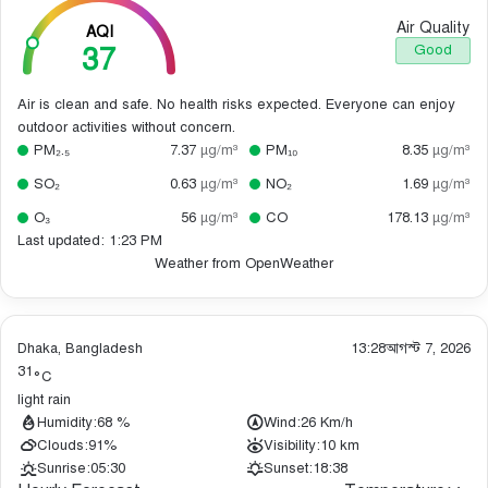
Air Quality
AQI
37
Good
Air is clean and safe. No health risks expected. Everyone can enjoy
outdoor activities without concern.
PM₂.₅
7.37
µg/m³
PM₁₀
8.35
µg/m³
SO₂
0.63
µg/m³
NO₂
1.69
µg/m³
O₃
56
µg/m³
CO
178.13
µg/m³
Last updated: 1:23 PM
Weather from OpenWeather
Dhaka, Bangladesh
13:28
আগস্ট 7, 2026
31
°C
light rain
Humidity:
68 %
Wind:
26 Km/h
Clouds:
91%
Visibility:
10 km
Sunrise:
05:30
Sunset:
18:38