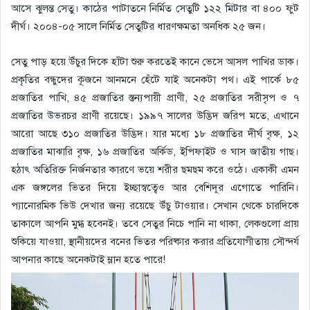
আসে ঝুলন্ত সেতু। কাঠের পাটাতনে নির্মিত সেতুটি ১২২ মিটার বা ৪০০ ফুট
দীর্ঘ। ২০০৪-০৫ সালে নির্মিত সেতুটির ধারণক্ষমতা অনধিক ২৫ জন।
সেতু পাড় হয়ে উঁচুর দিকে হাঁটা শুরু করতেই কানে ভেসে আসল পাখির ডাক।
প্রকৃতির বন্ধুদের কূজনে আনমনে হেঁটে যাই অনেকটা পথ। এই পার্কে ৮৫
প্রজাতির পাখি, ৪৫ প্রজাতির স্তন্যপায়ী প্রাণী, ২৫ প্রজাতির সরীসৃপ ও ৭
প্রজাতির উভরচর প্রাণী রয়েছে। ১৯৯৭ সালের উদ্ভিদ জরিপ মতে, এখানে
আরো আছে ৩১০ প্রজাতির উদ্ভিদ। যার মধ্যে ১৮ প্রজাতির দীর্ঘ বৃক্ষ, ১২
প্রজাতির মাঝারি বৃক্ষ, ১৬ প্রজাতির অর্কিড, ইপিফাইট ও ঘাস জাতীয় গাছ।
হঠাৎ অতিরিক্ত নির্জনতার কারণে ভয়ে শরীর ছমছম করে ওঠে। একাকী এমন
এক জঙ্গলের ভিতর দিয়ে ইচ্ছাস্বত্বেও আর বেশিদূর এগোতে পারিনি।
প্যানোরমিক ভিউ দেখার জন্য রয়েছে উঁচু টাওয়ার। সেখান থেকে চারদিকে
তাকালে আপনি মুগ্ধ হবেনই। তবে সেতুর নিচে পানি না থাকা, লেকগুলো প্রায়
শুকিয়ে যাওয়া, স্থানীয়দের বনের ভিতর পরিষ্কার করার প্রতিযোগীতায় সৌন্দর্য
আপনার কাছে অনেকটাই ম্লান হতে পারে!