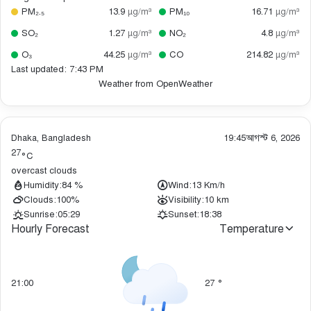
PM₂.₅
13.9
µg/m³
PM₁₀
16.71
µg/m³
SO₂
1.27
µg/m³
NO₂
4.8
µg/m³
O₃
44.25
µg/m³
CO
214.82
µg/m³
Last updated: 7:43 PM
Weather from OpenWeather
Dhaka, Bangladesh
19:45
আগস্ট 6, 2026
27
°C
overcast clouds
Humidity:
84 %
Wind:
13 Km/h
Clouds:
100%
Visibility:
10 km
Sunrise:
05:29
Sunset:
18:38
Hourly Forecast
Temperature
21:00
27
°