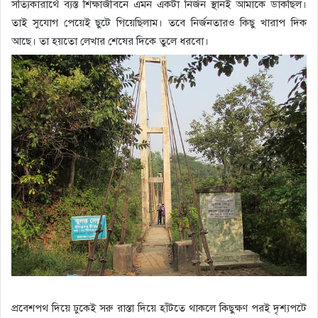
সত্যিকারার্থে ব্যস্ত শিক্ষাজীবনে এমন একটা নির্জন স্থানই আমাকে ডাকছিল।
তাই সুযোগ পেয়েই ছুটে গিয়েছিলাম। তবে নির্জনতারও কিছু খারাপ দিক
আছে। তা হয়তো লেখার শেষের দিকে তুলে ধরবো।
প্রবেশপথ দিয়ে ঢুকেই সরু রাস্তা দিয়ে হাঁটতে থাকলে কিছুক্ষণ পরই দৃশ্যপটে