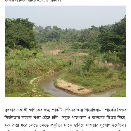
বুধবার একাকী ক্ষণিকের জন্য পার্কটি দর্শনের জন্য গিয়েছিলাম। পার্কের ভিতর
নির্জনতায় কয়েক ঘন্টা হেঁটে চলি। সবুজ গাছপালা ও জঙ্গলের ভিতর দিয়ে,
সরু রাস্তা ধরে চলতে চলতে প্রকৃতির মাঝে হারিয়ে যাওয়ার সুযোগ হয়েছিল।