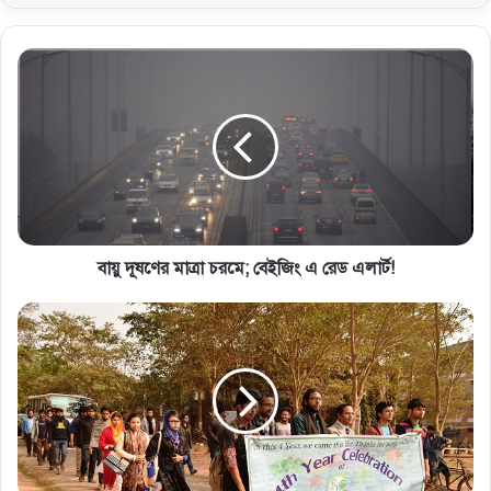
বায়ু দূষণের মাত্রা চরমে; বেইজিং এ রেড এলার্ট!