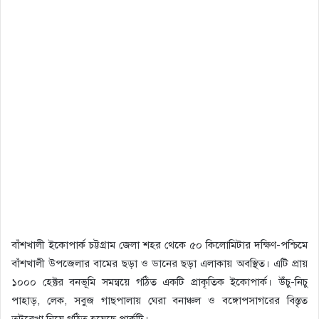
বাঁশখালী ইকোপার্ক চট্টগ্রাম জেলা শহর থেকে ৫০ কিলোমিটার দক্ষিণ-পশ্চিমে
বাঁশখালী উপজেলার বামের ছড়া ও ডানের ছড়া এলাকায় অবস্থিত। এটি প্রায়
১০০০ হেক্টর বনভূমি সমন্বয়ে গঠিত একটি প্রাকৃতিক ইকোপার্ক। উঁচু-নিচু
পাহাড়, লেক, সবুজ গাছপালায় ঘেরা বনাঞ্চল ও বঙ্গোপসাগরের বিস্তৃত
তটরেখা নিয়ে গঠিত হয়েছে পার্কটি।