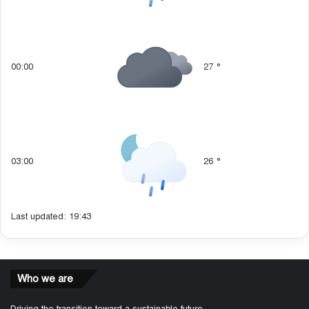
00:00
27
°
03:00
26
°
Last updated: 19:43
Who we are
Driving the transition toward a sustainable future,