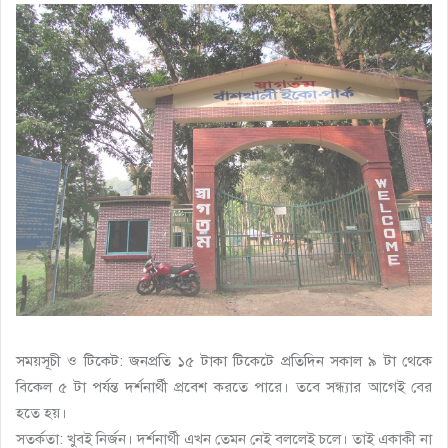
সময়সূচী ও টিকেট: জনপ্রতি ১৫ টাকা টিকেটে প্রতিদিন সকাল ৯ টা থেকে
বিকেল ৫ টা পর্যন্ত দর্শনার্থী প্রবেশ করতে পারে। তবে সন্ধ্যার আগেই বের
হতে হয়।
সতর্কতা: খুবই নির্জন। দর্শনার্থী এখন তেমন নেই বললেই চলে। তাই একাকী না