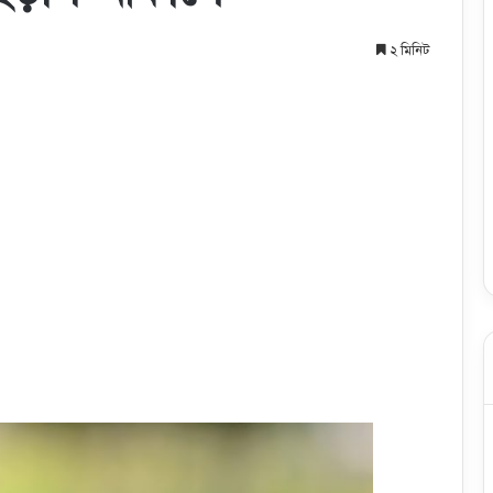
২ মিনিট