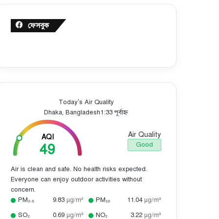
ফেসবুক
Today’s Air Quality
Dhaka, Bangladesh
1:33 পূর্বাহ্ন
Air Quality
AQI
49
Good
Air is clean and safe. No health risks expected.
Everyone can enjoy outdoor activities without
concern.
PM₂.₅
9.83
µg/m³
PM₁₀
11.04
µg/m³
SO₂
0.69
µg/m³
NO₂
3.22
µg/m³