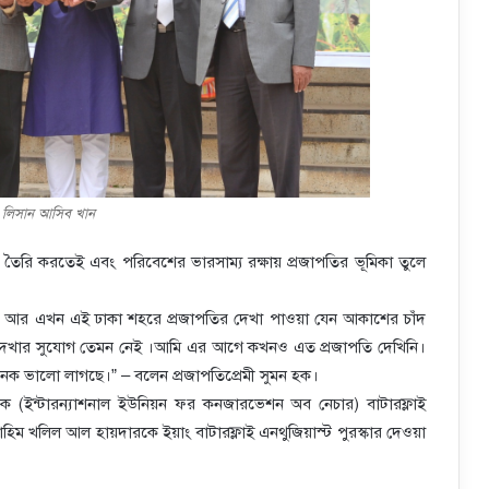
: লিসান আসিব খান
 তৈরি করতেই এবং পরিবেশের ভারসাম্য রক্ষায় প্রজাপতির ভূমিকা তুলে
ি আর এখন এই ঢাকা শহরে প্রজাপতির দেখা পাওয়া যেন আকাশের চাঁদ
োভা দেখার সুযোগ তেমন নেই ।আমি এর আগে কখনও এত প্রজাপতি দেখিনি।
 অনেক ভালো লাগছে।” – বলেন প্রজাপতিপ্রেমী সুমন হক।
নকে (ইন্টারন্যাশনাল ইউনিয়ন ফর কনজারভেশন অব নেচার) বাটারফ্লাই
ী ইব্রাহিম খলিল আল হায়দারকে ইয়াং বাটারফ্লাই এনথুজিয়াস্ট পুরস্কার দেওয়া