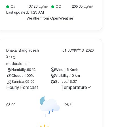
O₃
37.23
µg/m³
CO
205.35
µg/m³
Last updated: 1:23 AM
Weather from OpenWeather
Dhaka, Bangladesh
01:33
আগস্ট 8, 2026
27
°C
moderate rain
Humidity:
90 %
Wind:
16 Km/h
Clouds:
100%
Visibility:
10 km
Sunrise:
05:30
Sunset:
18:37
Hourly Forecast
Temperature
03:00
26
°