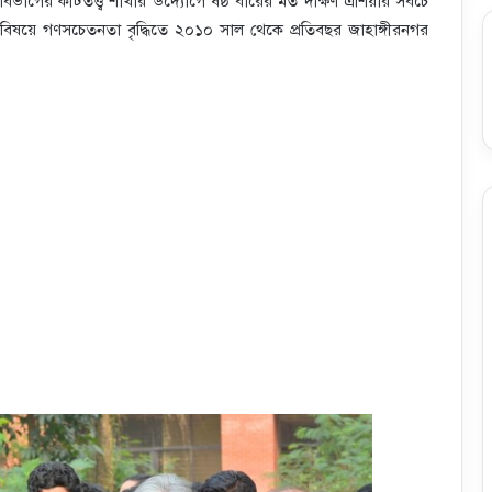
া বিভাগের কীটতত্ত্ব শাখার উদ্যোগে ষষ্ঠ বারের মত দক্ষিণ এশিয়ার সবচে
বিষয়ে গণসচেতনতা বৃদ্ধিতে ২০১০ সাল থেকে প্রতিবছর জাহাঙ্গীরনগর