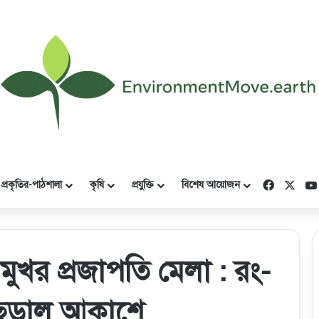
Faceboo
X
প্রকৃতির-পাঠশালা
কৃষি
প্রযুক্তি
বিশেষ আয়োজন
খর প্রজাপতি মেলা : রং-
 ছড়াল আকাশে