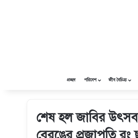
প্রচ্ছদ
পরিবেশ
জীব বৈচিত্র্য
শেষ হল জাবির উৎসবমু
বেরঙের প্রজাপতি রং