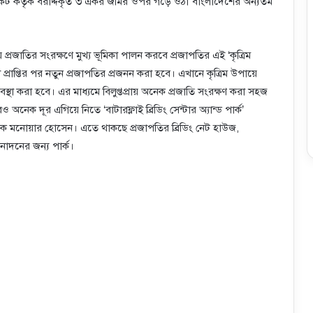
্ডিকেট কর্তৃক বরাদ্দকৃত ৩ একর জমির ওপর গড়ে ওঠা বাংলাদেশের অন্যতম
্রজাতির সংরক্ষণে মুখ্য ভূমিকা পালন করবে প্রজাপতির এই ‘কৃত্রিম
্ণতা প্রাপ্তির পর নতুন প্রজাপতির প্রজনন করা হবে। এখানে কৃত্রিম উপায়ে
স্থা করা হবে। এর মাধ্যমে বিলুপ্তপ্রায় অনেক প্রজাতি সংরক্ষণ করা সহজ
েক দূর এগিয়ে নিতে ‘বাটারফ্লাই ব্রিডিং সেন্টার অ্যান্ড পার্ক’
যাপক মনোয়ার হোসেন। এতে থাকছে প্রজাপতির ব্রিডিং নেট হাউজ,
নোদনের জন্য পার্ক।