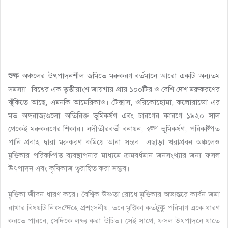
শুষ্ক অঞ্চলের উৎপাদনশীল জমিতে মরুকরণ বর্তমানে আরো একটি অন্যতম
সমস্যা। বিশ্বের এক তৃতীয়াংশ জায়গায় প্রায় ১০০টির ও বেশি দেশ মরুকরণের
ঝুঁকিতে আছে, এমনকি আমেরিকাও। টেক্সাস, ওয়িকোহোমা, কলোরাডো এর
মত অঙ্গরাজ্যগুলো অতিরিক্ত ভূমিকর্ষণ এবং চারণের কারণে ১৯২০ সাল
থেকেই মরুকরণের শিকার। নদীতীরবর্তী বনায়ন, স্বল্প ভূমিকর্ষণ, পরিকল্পিত
পানি প্রবাহ দ্বারা মরুকরণ কমিয়ে আনা সম্ভব। এছাড়া খরাপ্রবন অঞ্চলেও
মৃত্তিকার পরিকল্পিত ব্যবস্থাপনার মাধ্যমে ক্রমবর্ধমান জনসংখ্যার জন্য ফসল
উৎপাদন এবং কৃষিকাজ ত্বরান্বিত করা সম্ভব।
মৃত্তিকা জীবন ধারণ করে। বৈশ্বিক উষ্ণতা রোধে মৃত্তিকার অভ্যন্তরে কার্বন জমা
রাখার বিষয়টি নিঃসন্দেহে প্রশংসনীয়, তবে মৃত্তিকা কতটুকু পরিমাণ একে ধারণ
করতে পারবে, সেদিকে লক্ষ্য করা উচিত। সেই সাথে, ফসল উৎপাদনে যাতে