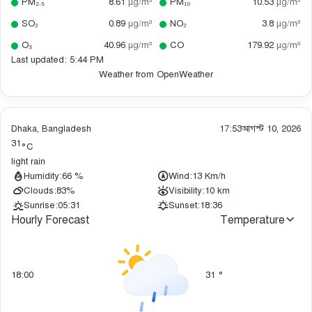
PM₂.₅
8.61
µg/m³
PM₁₀
10.53
µg/m³
SO₂
0.89
µg/m³
NO₂
3.8
µg/m³
O₃
40.96
µg/m³
CO
179.92
µg/m³
Last updated: 5:44 PM
Weather from OpenWeather
Dhaka, Bangladesh
17:53
আগস্ট 10, 2026
31
°C
light rain
Humidity:
66 %
Wind:
13 Km/h
Clouds:
83%
Visibility:
10 km
Sunrise:
05:31
Sunset:
18:36
Hourly Forecast
Temperature
18:00
31
°