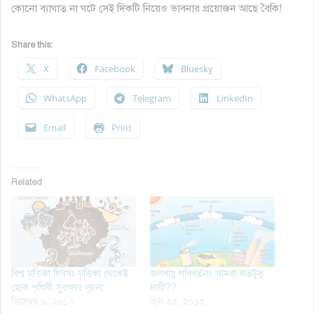
কোনো ব্যাঘাত না ঘটে সেই দিকটি নিয়েও ভাবনার প্রয়োজন আছে বৈকি!
Share this:
X
Facebook
Bluesky
WhatsApp
Telegram
LinkedIn
Email
Print
Related
বিশ্ব মৃত্তিকা দিবসঃ মৃত্তিকা থেকেই
জলবায়ু পরিবর্তনঃ আমরা কতটুকু
হোক পৃথিবী সুরক্ষার সূচনা
দায়ী??
ডিসেম্বর ৬, ২০১৭
জুন ২৫, ২০১৩