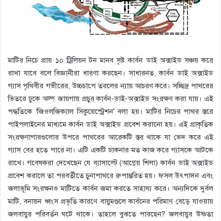
মাটির নিচে প্রায় ১০ ট্রিলিয়ন টন মানব সৃষ্ট কার্বন ডাই অক্সাইড সঞ্চয় করে
রাখা যাবে বলে বিজ্ঞানীরা ধারণা করছেন। সাধারনত, কার্বন ডাই অক্সাইড
গ্যাস পৃথিবীর গভীরের, উচ্চচাপে তরলের ন্যায় আচরণ করে। সচ্ছিদ্র পাথরের
ভিতরে ঢুকে অল্প জায়গায় প্রচুর কার্বন-ডাই-অক্সাইড সংরক্ষণ করা যায়। এই
পদ্ধতিকে ‘জিওলজিক্যাল সিকুয়েস্ট্রেশন’ বলা হয়। মাটির নিচের পাথর স্তরে
পাইপলাইনের মাধ্যমে কার্বন ডাই অক্সাইড প্রবেশ করানো হয়। এই প্রাকৃতিক
সংরক্ষণাগারগুলোর উপরে পাথরের আরেকটি স্তর থাকে যা ভেদ করে এই
গ্যাস বের হতে পারে না। এটি একটি ঢাকনার মত কাজ করে গ্যাসকে আটকে
রাখে। গবেষকরা দেখেছেন যে ব্যাসাল্টে (আগ্নেয় শিলা) কার্বন ডাই অক্সাইড
প্রবেশ করালে তা পরবর্তীতে চুনাপাথরে রুপান্তরিত হয়। ফসল উৎপাদন এবং
জলাভূমি সংরক্ষনও মাটিতে কার্বন জমা করতে সাহায্য করে। অন্যদিকে দুর্বল
মাটি, বনায়ন ধ্বংস প্রভৃতি কারণে বায়ুমণ্ডলে কার্বনের পরিমাণ বেড়ে যাওয়ায়
জলবায়ুর পরিবর্তন ঘটে থাকে। তাহলে বুঝতে পারছেন? জলবায়ুর উষ্ণতা