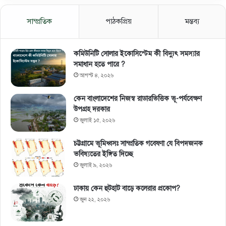
সাম্প্রতিক
পাঠকপ্রিয়
মন্তব্য
কমিউনিটি সোলার ইকোসিস্টেম কী বিদ্যুৎ সমস্যার
সমাধান হতে পারে ?
আগস্ট ৪, ২০২৬
কেন বাংলাদেশের নিজস্ব রাডারভিত্তিক ভূ-পর্যবেক্ষণ
উপগ্রহ দরকার
জুলাই ১৫, ২০২৬
চট্টগ্রামে ভূমিধ্বসঃ সাম্প্রতিক গবেষণা যে বিপদজনক
ভবিষ্যতের ইঙ্গিত দিচ্ছে
জুলাই ৯, ২০২৬
ঢাকায় কেন হুটহাট বাড়ে কলেরার প্রকোপ?
জুন ২২, ২০২৬