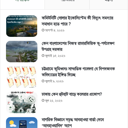
কমিউনিটি সোলার ইকোসিস্টেম কী বিদ্যুৎ সমস্যার
সমাধান হতে পারে ?
আগস্ট ৪, ২০২৬
কেন বাংলাদেশের নিজস্ব রাডারভিত্তিক ভূ-পর্যবেক্ষণ
উপগ্রহ দরকার
জুলাই ১৫, ২০২৬
চট্টগ্রামে ভূমিধ্বসঃ সাম্প্রতিক গবেষণা যে বিপদজনক
ভবিষ্যতের ইঙ্গিত দিচ্ছে
জুলাই ৯, ২০২৬
ঢাকায় কেন হুটহাট বাড়ে কলেরার প্রকোপ?
জুন ২২, ২০২৬
নাগরিক বিজ্ঞানে সমৃদ্ধ আবহাওয়া বার্তা দেবে
‘আবহাওয়াবিদ’ অ্যাপ