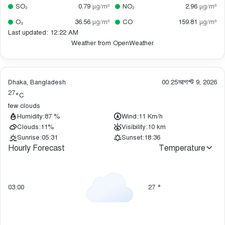
SO₂
0.79
µg/m³
NO₂
2.96
µg/m³
O₃
36.56
µg/m³
CO
159.81
µg/m³
Last updated: 12:22 AM
Weather from OpenWeather
Dhaka, Bangladesh
00:25
আগস্ট 9, 2026
27
°C
few clouds
Humidity:
87 %
Wind:
11 Km/h
Clouds:
11%
Visibility:
10 km
Sunrise:
05:31
Sunset:
18:36
Hourly Forecast
Temperature
03:00
27
°