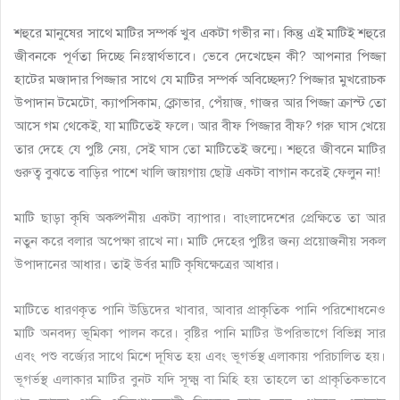
শহুরে মানুষের সাথে মাটির সম্পর্ক খুব একটা গভীর না। কিন্তু এই মাটিই শহুরে
জীবনকে পূর্ণতা দিচ্ছে নিঃস্বার্থভাবে। ভেবে দেখেছেন কী? আপনার পিজ্জা
হাটের মজাদার পিজ্জার সাথে যে মাটির সম্পর্ক অবিচ্ছেদ্য? পিজ্জার মুখরোচক
উপাদান টমেটো, ক্যাপসিকাম, ক্লোভার, পেঁয়াজ, গাজর আর পিজ্জা ক্রাস্ট তো
আসে গম থেকেই, যা মাটিতেই ফলে। আর বীফ পিজ্জার বীফ? গরু ঘাস খেয়ে
তার দেহে যে পুষ্টি নেয়, সেই ঘাস তো মাটিতেই জন্মে। শহুরে জীবনে মাটির
গুরুত্ব বুঝতে বাড়ির পাশে খালি জায়গায় ছোট্ট একটা বাগান করেই ফেলুন না!
মাটি ছাড়া কৃষি অকল্পনীয় একটা ব্যাপার। বাংলাদেশের প্রেক্ষিতে তা আর
নতুন করে বলার অপেক্ষা রাখে না। মাটি দেহের পুষ্টির জন্য প্রয়োজনীয় সকল
উপাদানের আধার। তাই উর্বর মাটি কৃষিক্ষেত্রের আধার।
মাটিতে ধারণকৃত পানি উদ্ভিদের খাবার, আবার প্রাকৃতিক পানি পরিশোধনেও
মাটি অনবদ্য ভূমিকা পালন করে। বৃষ্টির পানি মাটির উপরিভাগে বিভিন্ন সার
এবং পশু বর্জ্যের সাথে মিশে দূষিত হয় এবং ভূগর্ভস্থ এলাকায় পরিচালিত হয়।
ভূগর্ভস্থ এলাকার মাটির বুনট যদি সূক্ষ্ম বা মিহি হয় তাহলে তা প্রাকৃতিকভাবে