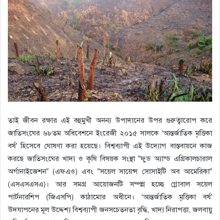
তাই জীবন রক্ষার এই বহুমুখী অনন্য উপাদানের উপর গুরুত্বারোপ করে
জাতিসংঘের ৬৮তম অধিবেশনে ইংরেজী ২০১৫ সালকে ‘আন্তর্জাতিক মৃত্তিকা
বর্ষ’ হিসেবে ঘোষণা করা হয়েছে। বিশ্বব্যাপী এই উদ্যোগ বাস্তবায়নে কাজ
করছে জাতিসংঘের খাদ্য ও কৃষি বিষয়ক সংস্থা ”ফুড অ্যান্ড এগ্রিকালচারাল
অর্গানাইজেশন” (এফএও) এবং ”সয়েল সায়েন্স সোসাইটি অব আমেরিকা”
(এসএসএসএ)। আর সমগ্র আয়োজনটি সম্পন্ন হচ্ছে গ্লোবাল সয়েল
পার্টনারশিপ (জিএসপি) কাঠামোর অধীনে। ‘আন্তর্জাতিক মৃত্তিকা বর্ষ’
উদযাপনের মূল উদ্দেশ্য বিশ্বব্যাপী জনসচেতনতা বৃদ্ধি, খাদ্য নিরাপত্তা, জলবায়ু