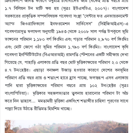
ক্রিয়াকলাপ জনিত কারণে শুধুমাত্র চাষাবাদের জমি থেকেই প্রতি বছরে প্রায়
১.৭ বিলিয়ন টন মাটি ক্ষয় হয় (সূত্রঃ ইউএসডিএ, ২০০৭)। বাংলাদেশ
সরকারের প্রাকৃতিক সম্পদবিষয়ক গবেষণা সংস্থা ”সেন্টার ফর এনভায়রনমেন্ট
অ্যান্ড জিওগ্রাফিক্যাল ইনফরমেশন সার্ভিসেস” (সিইজিআইএস)-এ
গবেষণাপ্রসূত ফলাফল অনুযায়ী ১৯৪৩ থেকে ২০০৮ সাল পর্যন্ত উপকূলে ভূমি
ভাঙ্গনের পরিমান ১,১৮০ বর্গ কিঃমিঃ এবং গড়ার পরিমান ২,৯৭০ বর্গ কিঃমিঃ
এবং মোট জেগে ওঠা ভূমির পরিমান ১,৭৯০ বর্গ কিঃমিঃ। বাংলাদেশ কৃষি
গবেষণা ইনস্টিটিউটের (বিএআরআই) রামগতি স্টেশনের একটি সমীক্ষায় দেখা
গিয়েছে যে, পাহাড়ি এলাকায় প্রতি বছর মোট মৃত্তিকাক্ষয়ের পরিমাণ ২.০ থেকে
৪.৭ টন/হেক্টর। এছাড়া বনাঞ্চল উজাড় হওয়ার কারণে দেশের বনভূমির
পরিমাণ প্রতি বছর প্রায় ৩ শতাংশ হারে হ্রাস পাচ্ছে, ফলস্বরূপ এসব এলাকায়
পানি দ্বারা মৃত্তিকাক্ষয়ের পরিমাণ বছরে প্রায় ১০২ টন/হেক্টর (সূত্রঃ
বাংলাপিডিয়া)। মৃত্তিকার সহজলভ্যতার তুলনায় হারানোর পরিমাণ টা আঁচ
করে নিন তাহলে… মমতাময়ী মৃত্তিকা একবিংশ শতাব্দীর চাহিদা পূরণের সাথে
পাল্লা দিয়ে উঠতে রীতিমত হিমশিম খাচ্ছে।