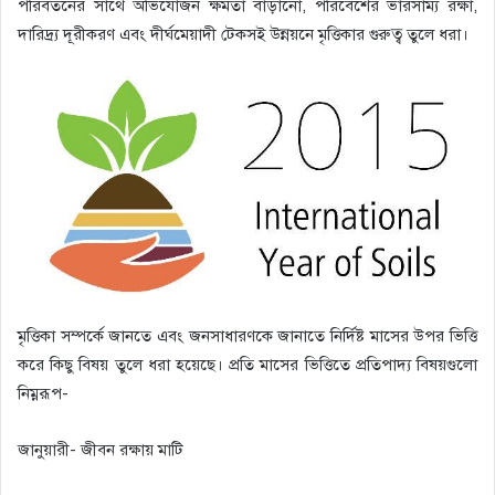
পরিবর্তনের সাথে অভিযোজন ক্ষমতা বাড়ানো, পরিবেশের ভারসাম্য রক্ষা,
দারিদ্র্য দূরীকরণ এবং দীর্ঘমেয়াদী টেকসই উন্নয়নে মৃত্তিকার গুরুত্ব তুলে ধরা।
মৃত্তিকা সম্পর্কে জানতে এবং জনসাধারণকে জানাতে নির্দিষ্ট মাসের উপর ভিত্তি
করে কিছু বিষয় তুলে ধরা হয়েছে। প্রতি মাসের ভিত্তিতে প্রতিপাদ্য বিষয়গুলো
নিম্নরূপ-
জানুয়ারী- জীবন রক্ষায় মাটি