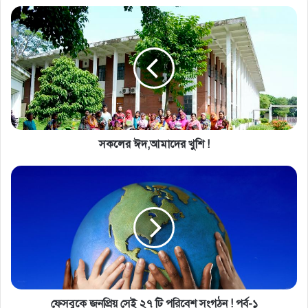
সকলের ঈদ,আমাদের খুশি !
ফেসবুকে জনপ্রিয় সেই ২৭ টি পরিবেশ সংগঠন ! পর্ব-১