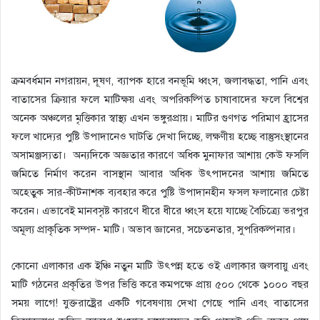
ক্রমবর্ধমান নগরায়ন, দূষণ, ব্যাপক হারে বনভূমি ধ্বংস, জলাবদ্ধতা, পানি এবং
বাতাসের ক্রিয়ার ফলে মাটিক্ষয় এবং অপরিকল্পিত চাষাবাদের ফলে বিশ্বের
অনেক অঞ্চলের মৃত্তিকার স্বাস্থ্য এখন ভঙ্গুরপ্রায়। মাটির গুণগত পরিমাণ হ্রাসের
ফলে খাদ্যের পুষ্টি উপাদানেও ঘাটতি দেখা দিচ্ছে, লক্ষণীয় হচ্ছে বাস্তুসংস্থানের
অসামঞ্জস্যতা। অন্যদিকে অজ্ঞতার কারণে অধিক মুনাফার আশায় কেউ ফসলি
জমিতে নির্মাণ করেন বাসস্থান আবার অধিক উৎপাদনের আশায় জমিতে
অহেতুক সার-কীটনাশক ব্যবহার করে পুষ্টি উপাদানহীন ফসল ফলানোর চেষ্টা
করেন। এভাবেই মানবসৃষ্ট কারণে ধীরে ধীরে ধ্বংস হয়ে যাচ্ছে বৈচিত্র্যে ভরপুর
অমূল্য প্রাকৃতিক সম্পদ- মাটি। অভাব জ্ঞানের, সচেতনতার, সুপরিকল্পনার।
কোনো এলাকার এক ইঞ্চি নতুন মাটি উৎপন্ন হতে ওই এলাকার জলবায়ু এবং
মাটি গঠনের প্রকৃতির উপর ভিত্তি করে কমপক্ষে প্রায় ৫০০ থেকে ১০০০ বছর
সময় লাগে! যুক্তরাষ্ট্রের একটি গবেষণায় দেখা গেছে পানি এবং বাতাসের