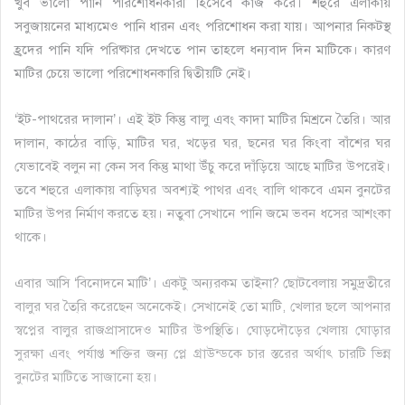
খুব ভালো পানি পরিশোধনকারী হিসেবে কাজ করে। শহুরে এলাকায়
সবুজায়নের মাধ্যমেও পানি ধারন এবং পরিশোধন করা যায়। আপনার নিকটস্থ
হ্রদের পানি যদি পরিষ্কার দেখতে পান তাহলে ধন্যবাদ দিন মাটিকে। কারণ
মাটির চেয়ে ভালো পরিশোধনকারি দ্বিতীয়টি নেই।
‘ইট-পাথরের দালান’। এই ইট কিন্তু বালু এবং কাদা মাটির মিশ্রনে তৈরি। আর
দালান, কাঠের বাড়ি, মাটির ঘর, খড়ের ঘর, ছনের ঘর কিংবা বাঁশের ঘর
যেভাবেই বলুন না কেন সব কিন্তু মাথা উঁচু করে দাঁড়িয়ে আছে মাটির উপরেই।
তবে শহুরে এলাকায় বাড়িঘর অবশ্যই পাথর এবং বালি থাকবে এমন বুনটের
মাটির উপর নির্মাণ করতে হয়। নতুবা সেখানে পানি জমে ভবন ধসের আশংকা
থাকে।
এবার আসি ‘বিনোদনে মাটি’। একটু অন্যরকম তাইনা? ছোটবেলায় সমুদ্রতীরে
বালুর ঘর তৈ্রি করেছেন অনেকেই। সেখানেই তো মাটি, খেলার ছলে আপনার
স্বপ্নের বালুর রাজপ্রাসাদেও মাটির উপস্থিতি। ঘোড়দৌড়ের খেলায় ঘোড়ার
সুরক্ষা এবং পর্যাপ্ত শক্তির জন্য প্লে গ্রাউন্ডকে চার স্তরের অর্থাৎ চারটি ভিন্ন
বুনটের মাটিতে সাজানো হয়।