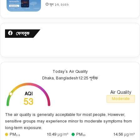
জুন ১৩, ২০২৬
ফেসবুক
Today’s Air Quality
Dhaka, Bangladesh
12:25 পূর্বাহ্ন
Air Quality
AQI
53
Moderate
The air quality is generally acceptable for most people. However,
sensitive groups may experience minor to moderate symptoms from
long-term exposure.
PM₂.₅
10.49
µg/m³
PM₁₀
14.56
µg/m³