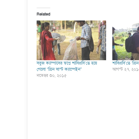
Related
সবুজ ক্যাম্পাসের স্বপ্নে শাবিপ্রবি’তে হয়ে
শাবিপ্রবি’তে ‘গ্রি
গেলো “গ্রিন সাস্ট ক্যাম্পেইন”
আগস্ট ২৭, ২০
নভেম্বর ৩০, ২০১৫