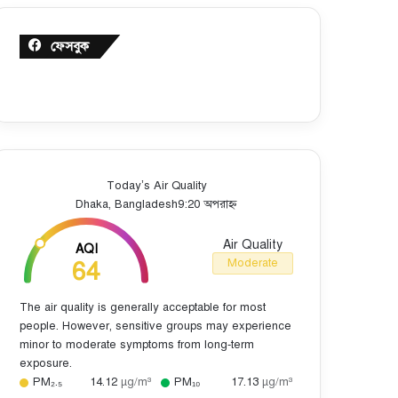
ফেসবুক
Today’s Air Quality
Dhaka, Bangladesh
9:20 অপরাহ্ন
Air Quality
AQI
64
Moderate
The air quality is generally acceptable for most
people. However, sensitive groups may experience
minor to moderate symptoms from long-term
exposure.
PM₂.₅
14.12
µg/m³
PM₁₀
17.13
µg/m³