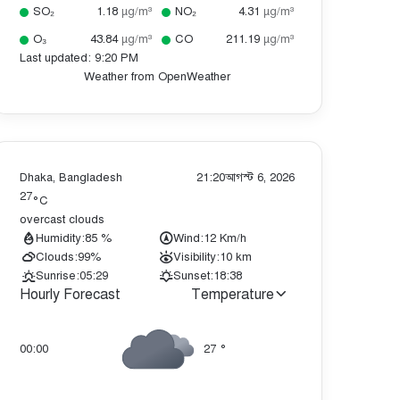
SO₂
1.18
µg/m³
NO₂
4.31
µg/m³
O₃
43.84
µg/m³
CO
211.19
µg/m³
Last updated: 9:20 PM
Weather from OpenWeather
Dhaka, Bangladesh
21:20
আগস্ট 6, 2026
27
°C
overcast clouds
Humidity:
85 %
Wind:
12 Km/h
Clouds:
99%
Visibility:
10 km
Sunrise:
05:29
Sunset:
18:38
Hourly Forecast
Temperature
00:00
27
°