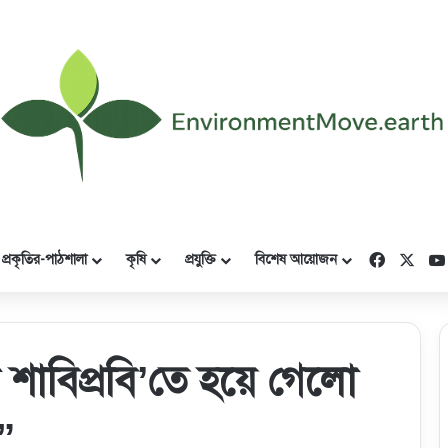
Faceboo
X
প্রকৃতির-পাঠশালা
কৃষি
প্রযুক্তি
বিশেষ আয়োজন
নে শাবিপ্রবি’তে হয়ে গেলো
ন”