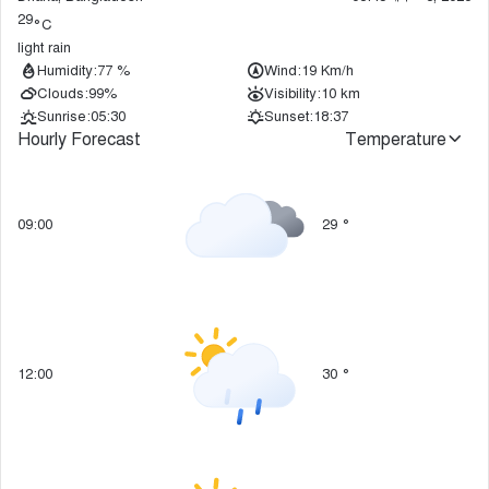
29
°C
light rain
Humidity:
77 %
Wind:
19 Km/h
Clouds:
99%
Visibility:
10 km
Sunrise:
05:30
Sunset:
18:37
Hourly Forecast
Temperature
09:00
29
°
12:00
30
°