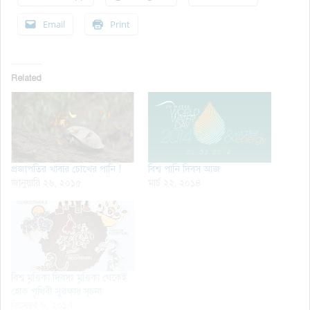
Email
Print
Related
প্রজাপতির খাবার চোখের পানি !
বিশ্ব পানি দিবস আজ
জানুয়ারি ২৬, ২০১৫
মার্চ ২২, ২০১৪
বিশ্ব মৃত্তিকা দিবসঃ মৃত্তিকা থেকেই
হোক পৃথিবী সুরক্ষার সূচনা
ডিসেম্বর ৬, ২০১৭