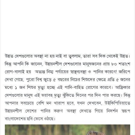
উন্নত দেশগুলোর অবস্থা না হয় নাই বা তুললাম, তারা সব দিক থেকেই উন্নত।
কিন্তু আপনি কি জানেন, উন্নয়নশীল দেশগুলোর মানুষজনের প্রায় ৮০ শতাংশ
রোগ-বালাই হয় অত্যন্ত নিম্ম পর্যায়ের স্বাস্থব্যবস্থা ও পানির কারণে! জরিপে
দেখা গেছে, পুরো বিশ্ব জুড়ে ৫ বছরের নিচের শিশুদের ক্ষেত্রে প্রতি ৫ জনের
মধ্যে ১ জন শিশুর মৃত্যু হচ্ছে এই পানি-বাহিত রোগের কারণে। আফ্রিকার
দেশগুলোর মানুষ এই ভয়াবহ মৃত্যু ঝুঁকিতে দিনের পর দিন পার করছে। কিন্তু
আপনার সবচেয়ে বেশি মন খারাপ হবে, যখন দেখবেন, উইকিপিডিয়াতে
উন্নয়নশীল দেশের পানির করুণ অবস্থা দেখতে গিয়ে নিদর্শন স্বরূপ
বাংলাদেশের ছবি ভেসে ওঠছে।