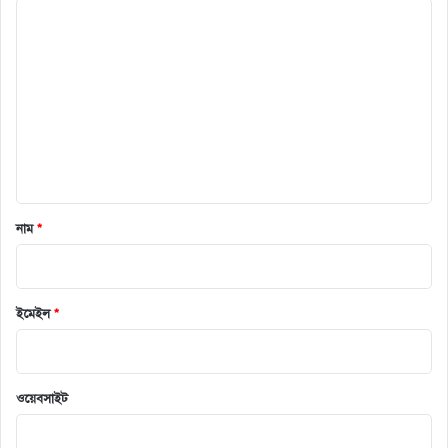
ক
মে
ন্ট
*
নাম
*
ইমেইল
*
ওয়েবসাইট