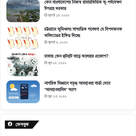
কেন বাংলাদেশের নিজস্ব রাডারভিত্তিক ভূ-পর্যবেক্ষণ
উপগ্রহ দরকার
জুলাই ১৫, ২০২৬
চট্টগ্রামে ভূমিধ্বসঃ সাম্প্রতিক গবেষণা যে বিপদজনক
ভবিষ্যতের ইঙ্গিত দিচ্ছে
জুলাই ৯, ২০২৬
ঢাকায় কেন হুটহাট বাড়ে কলেরার প্রকোপ?
জুন ২২, ২০২৬
নাগরিক বিজ্ঞানে সমৃদ্ধ আবহাওয়া বার্তা দেবে
‘আবহাওয়াবিদ’ অ্যাপ
জুন ১৩, ২০২৬
ফেসবুক