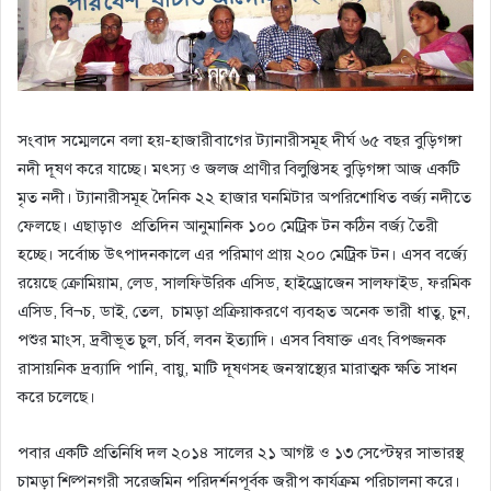
সংবাদ সম্মেলনে বলা হয়-হাজারীবাগের ট্যানারীসমূহ দীর্ঘ ৬৫ বছর বুড়িগঙ্গা
নদী দূষণ করে যাচ্ছে। মৎস্য ও জলজ প্রাণীর বিলুপ্তিসহ বুড়িগঙ্গা আজ একটি
মৃত নদী। ট্যানারীসমূহ দৈনিক ২২ হাজার ঘনমিটার অপরিশোধিত বর্জ্য নদীতে
ফেলছে। এছাড়াও প্রতিদিন আনুমানিক ১০০ মেট্রিক টন কঠিন বর্জ্য তৈরী
হচ্ছে। সর্বোচ্চ উৎপাদনকালে এর পরিমাণ প্রায় ২০০ মেট্রিক টন। এসব বর্জ্যে
রয়েছে ক্রোমিয়াম, লেড, সালফিউরিক এসিড, হাইড্রোজেন সালফাইড, ফরমিক
এসিড, বি¬চ, ডাই, তেল, চামড়া প্রক্রিয়াকরণে ব্যবহৃত অনেক ভারী ধাতু, চুন,
পশুর মাংস, দ্রবীভূত চুল, চর্বি, লবন ইত্যাদি। এসব বিষাক্ত এবং বিপজ্জনক
রাসায়নিক দ্রব্যাদি পানি, বায়ু, মাটি দূষণসহ জনস্বাস্থ্যের মারাত্মক ক্ষতি সাধন
করে চলেছে।
পবার একটি প্রতিনিধি দল ২০১৪ সালের ২১ আগষ্ট ও ১৩ সেপ্টেম্বর সাভারস্থ
চামড়া শিল্পনগরী সরেজমিন পরিদর্শনপূর্বক জরীপ কার্যক্রম পরিচালনা করে।