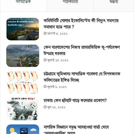
সাম্প্রতিক
পাঠকপ্রিয়
মন্তব্য
কমিউনিটি সোলার ইকোসিস্টেম কী বিদ্যুৎ সমস্যার
সমাধান হতে পারে ?
আগস্ট ৪, ২০২৬
কেন বাংলাদেশের নিজস্ব রাডারভিত্তিক ভূ-পর্যবেক্ষণ
উপগ্রহ দরকার
জুলাই ১৫, ২০২৬
চট্টগ্রামে ভূমিধ্বসঃ সাম্প্রতিক গবেষণা যে বিপদজনক
ভবিষ্যতের ইঙ্গিত দিচ্ছে
জুলাই ৯, ২০২৬
ঢাকায় কেন হুটহাট বাড়ে কলেরার প্রকোপ?
জুন ২২, ২০২৬
নাগরিক বিজ্ঞানে সমৃদ্ধ আবহাওয়া বার্তা দেবে
‘আবহাওয়াবিদ’ অ্যাপ