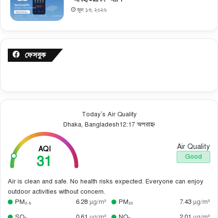
জুন ১৩, ২০২৬
ফেসবুক
Today’s Air Quality
Dhaka, Bangladesh
12:17 অপরাহ্ন
Air Quality
AQI
31
Good
Air is clean and safe. No health risks expected. Everyone can enjoy
outdoor activities without concern.
PM₂.₅
6.28
µg/m³
PM₁₀
7.43
µg/m³
SO₂
0.61
µg/m³
NO₂
2.01
µg/m³