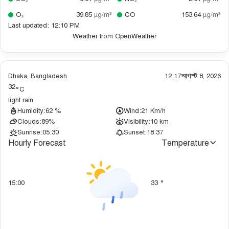
O₃
39.85
µg/m³
CO
153.64
µg/m³
Last updated: 12:10 PM
Weather from OpenWeather
Dhaka, Bangladesh
12:17
আগস্ট 8, 2026
32
°C
light rain
Humidity:
62 %
Wind:
21 Km/h
Clouds:
89%
Visibility:
10 km
Sunrise:
05:30
Sunset:
18:37
Hourly Forecast
Temperature
15:00
33
°