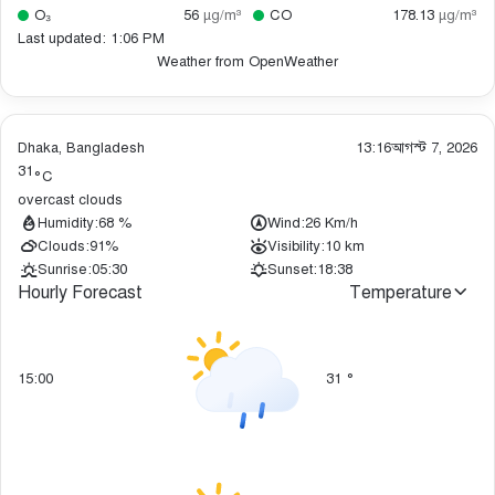
O₃
56
µg/m³
CO
178.13
µg/m³
Last updated: 1:06 PM
Weather from OpenWeather
Dhaka, Bangladesh
13:16
আগস্ট 7, 2026
31
°C
overcast clouds
Humidity:
68 %
Wind:
26 Km/h
Clouds:
91%
Visibility:
10 km
Sunrise:
05:30
Sunset:
18:38
Hourly Forecast
Temperature
15:00
31
°