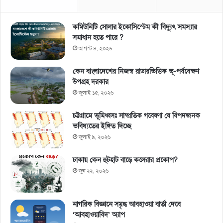
কমিউনিটি সোলার ইকোসিস্টেম কী বিদ্যুৎ সমস্যার
সমাধান হতে পারে ?
আগস্ট ৪, ২০২৬
কেন বাংলাদেশের নিজস্ব রাডারভিত্তিক ভূ-পর্যবেক্ষণ
উপগ্রহ দরকার
জুলাই ১৫, ২০২৬
চট্টগ্রামে ভূমিধ্বসঃ সাম্প্রতিক গবেষণা যে বিপদজনক
ভবিষ্যতের ইঙ্গিত দিচ্ছে
জুলাই ৯, ২০২৬
ঢাকায় কেন হুটহাট বাড়ে কলেরার প্রকোপ?
জুন ২২, ২০২৬
নাগরিক বিজ্ঞানে সমৃদ্ধ আবহাওয়া বার্তা দেবে
‘আবহাওয়াবিদ’ অ্যাপ