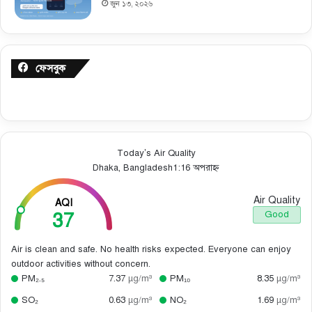
জুন ১৩, ২০২৬
ফেসবুক
Today’s Air Quality
Dhaka, Bangladesh
1:16 অপরাহ্ন
Air Quality
AQI
37
Good
Air is clean and safe. No health risks expected. Everyone can enjoy
outdoor activities without concern.
PM₂.₅
7.37
µg/m³
PM₁₀
8.35
µg/m³
SO₂
0.63
µg/m³
NO₂
1.69
µg/m³