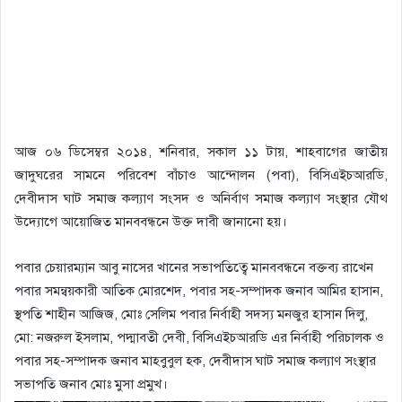
আজ ০৬ ডিসেম্বর ২০১৪, শনিবার, সকাল ১১ টায়, শাহবাগের জাতীয়
জাদুঘরের সামনে পরিবেশ বাঁচাও আন্দোলন (পবা), বিসিএইচআরডি,
দেবীদাস ঘাট সমাজ কল্যাণ সংসদ ও অনির্বাণ সমাজ কল্যাণ সংস্থার যৌথ
উদ্যোগে আয়োজিত মানববন্ধনে উক্ত দাবী জানানো হয়।
পবার চেয়ারম্যান আবু নাসের খানের সভাপতিত্বে মানববন্ধনে বক্তব্য রাখেন
পবার সমন্বয়কারী আতিক মোরশেদ, পবার সহ-সম্পাদক জনাব আমির হাসান,
স্থপতি শাহীন আজিজ, মোঃ সেলিম পবার নির্বাহী সদস্য মনজুর হাসান দিলু,
মো: নজরুল ইসলাম, পদ্মাবতী দেবী, বিসিএইচআরডি এর নির্বাহী পরিচালক ও
পবার সহ-সম্পাদক জনাব মাহবুবুল হক, দেবীদাস ঘাট সমাজ কল্যাণ সংস্থার
সভাপতি জনাব মোঃ মুসা প্রমুখ।