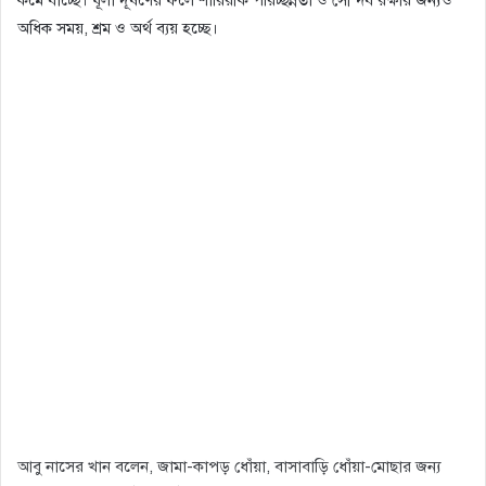
কমে যাচ্ছে। ধূলা দূষণের ফলে শারিরীক পরিচ্ছন্নতা ও সৌন্দর্য রক্ষার জন্যও
অধিক সময়, শ্রম ও অর্থ ব্যয় হচ্ছে।
আবু নাসের খান বলেন, জামা-কাপড় ধোঁয়া, বাসাবাড়ি ধোঁয়া-মোছার জন্য