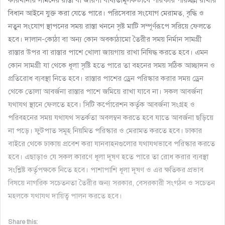
কারখানার সামনের রাস্তা বা জায়গা বাধ্যতামূলকভাবে পরিষ্কার পরিচ্ছন্ন রাখার
বিধান আইনে যুক্ত করা যেতে পারে। পরিসেবার সংযোগ মেরামত, বৃদ্ধি ও
নতুন সংযোগ স্থাপনের সময় রাস্তা খননে সৃষ্ট মাটি সম্পূর্ণরূপে সরিয়ে ফেলতে
হবে। দালান-কোঠা বা অন্য কোন অবকাঠামো তৈরীর সময় নির্মান সামগ্রী
রাস্তার উপর বা রাস্তার পাশে খোলা জায়গায় রাখা নিষিদ্ধ করতে হবে। এমন
কোন সামগ্রী যা থেকে ধূলা সৃষ্টি হতে পারে তা বহনের সময় সঠিক আচ্ছাদন ও
প্রতিরোধ ব্যবস্থা নিতে হবে। রাস্তার পাশের ড্রেন পরিস্কার করার সময় ড্রেন
থেকে তোলা আবর্জনা রাস্তার পাশে জমিয়ে রাখা যাবে না। সকল আবর্জনা
যথাযথ স্থানে ফেলতে হবে। সিটি কর্পোরেশন কর্তৃক আবর্জনা সংগ্রহ ও
পরিবহনের সময় যথাযথ সতর্কতা অবলম্বন করতে হবে যাতে আবর্জনা ছড়িয়ে
না পড়ে। ফুটপাত সমূহ নিয়মিত পরিস্কার ও মেরামত করতে হবে। ঢাকার
বাইরে থেকে ঢাকায় প্রবেশ করা যানবাহনগুলোর যথাযথভাবে পরিস্কার করতে
হবে। এছাড়াও যে সকল কারণে ধূলা দূষণ হতে পারে তা রোধ করার ব্যবস্থা
সংশ্লিষ্ট কর্তৃপক্ষকে নিতে হবে। পাশাপাশি ধূলা দূষণ ও এর ক্ষতিকর প্রভাব
বিষয়ে নাগরিক সচেতনতা তৈরীর জন্য সরকার, বেসরকারী সংগঠন ও সচেতন
মহলকে যথাযথ দায়িত্ব পালন করতে হবে।
Share this: