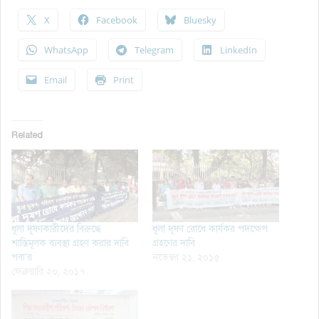
X
Facebook
Bluesky
WhatsApp
Telegram
LinkedIn
Email
Print
Related
ধূলা দূষণকারীদের বিরুদ্ধে
ধূলা দূষণ রোধে কার্যকর পদক্ষেপ
শাস্তিমূলক ব্যবস্থা গ্রহণ করার দাবি
গ্রহণের দাবি
পবা’র
নভেম্বর ২১, ২০১৫
ফেব্রুয়ারি ২০, ২০১৭