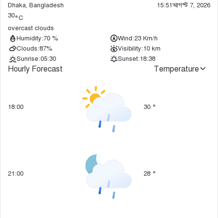
Dhaka, Bangladesh
15:51
আগস্ট 7, 2026
30
°C
overcast clouds
Humidity:
70 %
Wind:
23 Km/h
Clouds:
87%
Visibility:
10 km
Sunrise:
05:30
Sunset:
18:38
Hourly Forecast
Temperature
18:00
30
°
21:00
28
°