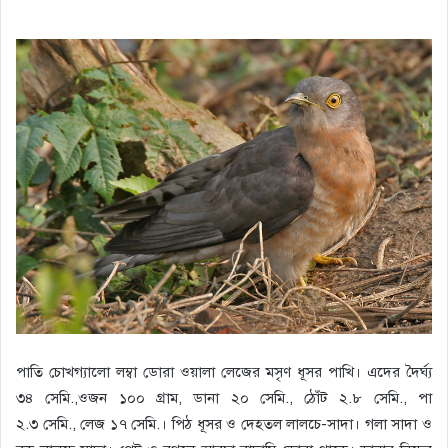
পাতি চোখগ্যালো লম্বা ডোরা ওয়ালা লেজের মসৃণ ধূসর পাখি। এদের দৈর্ঘ্য
৩৪ সেমি.,ওজন ১০০ গ্রাম, ডানা ২০ সেমি., ঠোঁট ২.৮ সেমি., পা
২.৩ সেমি., লেজ ১৭ সেমি.। পিঠ ধূসর ও দেহতল লালচে-সাদা। গলা সাদা ও