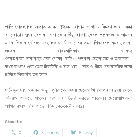
পাতি চোখগ্যালো সাধারনত বন, কুঞ্জবন, বাগান ও গ্রামে বিচরণ করে। একা
বা জোড়ায় ঘুরে বেড়ায়। এরা কোন উঁচু জায়গা থেকে পল্লবগুচ্ছ ও ঘাসের
মাঝে শিকার খোঁজে এবং হতাৎ নিচে নেমে এসে শিকারকে ধরে ফেলে।
এদের খাদ্যতালিকায় রয়েছে
শুঁয়োপোকা, চারাগাছখেকো পোকা, ফড়িং, পঙ্গপাল, উড়ন্ত উই ও মাকড়সা ।
কখন কখনও এরা ছোট টিকটিকি ও ফল খায় । দ্রুত ও ধীরে পর্যায়ক্রমিক ডানা
চালিয়ে শিকারীর মত উড়ে ।
মার্চ-জুন মাস প্রজনন ঋতু। পূর্বরাগের সময় ছেলেপাখি গোপন আস্তানা থেকে
অবিরাম ডাকতে থাকে। এরা বাসা তৈরি করতে পারেনা। মেয়েপাখিঅন্য
পাখির বাসায় ডিম পাড়ে। ডিম চকচকে নীলকান্ত।
Share this:
X
Facebook
Bluesky