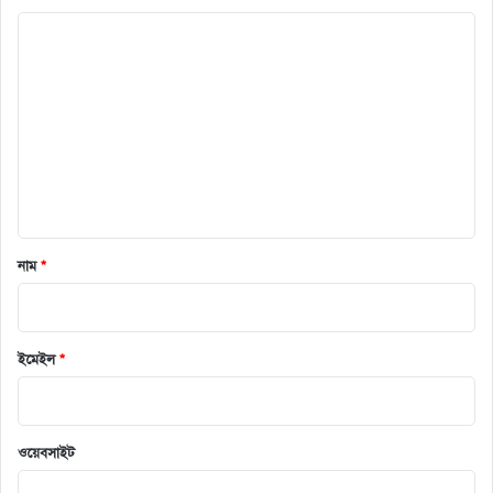
ক
মে
ন্ট
*
নাম
*
ইমেইল
*
ওয়েবসাইট