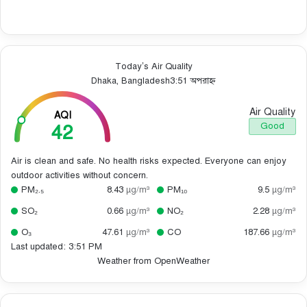
Today’s Air Quality
Dhaka, Bangladesh
3:51 অপরাহ্ন
Air Quality
AQI
42
Good
Air is clean and safe. No health risks expected. Everyone can enjoy
outdoor activities without concern.
PM₂.₅
8.43
µg/m³
PM₁₀
9.5
µg/m³
SO₂
0.66
µg/m³
NO₂
2.28
µg/m³
O₃
47.61
µg/m³
CO
187.66
µg/m³
Last updated: 3:51 PM
Weather from OpenWeather