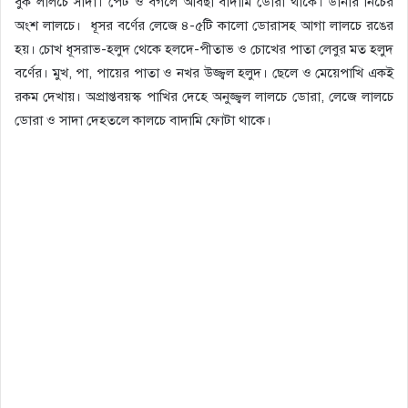
বুক লালচে সাদা। পেট ও বগলে আবছা বাদামি ডোরা থাকে। ডানার নিচের
অংশ লালচে। ধূসর বর্ণের লেজে ৪-৫টি কালো ডোরাসহ আগা লালচে রঙের
হয়। চোখ ধূসরাভ-হলুদ থেকে হলদে-পীতাভ ও চোখের পাতা লেবুর মত হলুদ
বর্ণের। মুখ, পা, পায়ের পাতা ও নখর উজ্জ্বল হলুদ। ছেলে ও মেয়েপাখি একই
রকম দেখায়। অপ্রাপ্তবয়স্ক পাখির দেহে অনুজ্জ্বল লালচে ডোরা, লেজে লালচে
ডোরা ও সাদা দেহতলে কালচে বাদামি ফোটা থাকে।