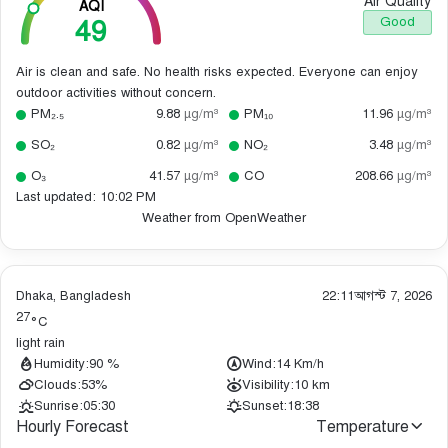
Air Quality
AQI
49
Good
Air is clean and safe. No health risks expected. Everyone can enjoy
outdoor activities without concern.
PM₂.₅
9.88
µg/m³
PM₁₀
11.96
µg/m³
SO₂
0.82
µg/m³
NO₂
3.48
µg/m³
O₃
41.57
µg/m³
CO
208.66
µg/m³
Last updated: 10:02 PM
Weather from OpenWeather
Dhaka, Bangladesh
22:11
আগস্ট 7, 2026
27
°C
light rain
Humidity:
90 %
Wind:
14 Km/h
Clouds:
53%
Visibility:
10 km
Sunrise:
05:30
Sunset:
18:38
Hourly Forecast
Temperature