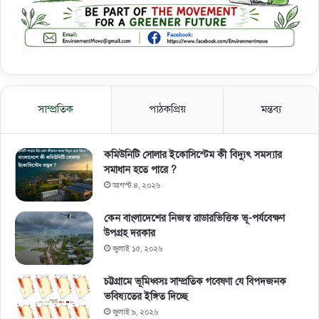
সাম্প্রতিক
পাঠকপ্রিয়
মন্তব্য
কমিউনিটি সোলার ইকোসিস্টেম কী বিদ্যুৎ সমস্যার
সমাধান হতে পারে ?
আগস্ট ৪, ২০২৬
কেন বাংলাদেশের নিজস্ব রাডারভিত্তিক ভূ-পর্যবেক্ষণ
উপগ্রহ দরকার
জুলাই ১৫, ২০২৬
চট্টগ্রামে ভূমিধ্বসঃ সাম্প্রতিক গবেষণা যে বিপদজনক
ভবিষ্যতের ইঙ্গিত দিচ্ছে
জুলাই ৯, ২০২৬