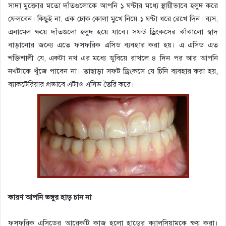
সাদা মুক্তোর মতো দাঁতগুলোকে আপনি ১ ঘণ্টার মধ্যে স্থায়ীভাবে হলুদ করে
ফেলবেন। কিছুই না, এক ঢোক কোলা মুখে নিয়ে ১ ঘণ্টা ধরে রেখে দিন। ব্যস,
এনামেল ক্ষয়ে দাঁতগুলো হলুদ হয়ে যাবে। সফট ড্রিংকসের ঝাঁঝালো স্বাদ
বাড়ানোর জন্যে এতে ফসফরিক এসিড ব্যবহার করা হয়। এ এসিড এত
শক্তিশালী যে, একটা নখ এর মধ্যে ডুবিয়ে রাখলে ৪ দিন পর আর আপনি
নখটাকে খুঁজে পাবেন না। তাছাড়া সফট ড্রিংকসে যে চিনি ব্যবহার করা হয়,
ব্যাকটেরিয়ার প্রভাবে এটাও এসিড তৈরি করে।
কারণ আপনি ভঙ্গুর হাড় চান না
ফসফরিক এসিডের আরেকটি কাজ হলো হাড়ের ক্যালসিয়ামকে ক্ষয় করা।