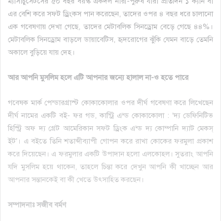
ম্যাসাচুসেটসের ৫০ বছর বয়স্ক একদল নারী-পুরুষ যারা প্রতিদিন ১ ক্যান বা
এর বেশি করে সফট ড্রিংকস পান করেছেন, তাদের ওপর ৪ বছর ধরে চালানো
এক গবেষণায় দেখা গেছে, তাদের মেটাবলিক সিনড্রোম বেড়ে গেছে ৪৪%।
মেটাবলিক সিনড্রোম বাড়লে ডায়াবেটিস, হৃদরোগের ঝুঁকি যেমন বাড়ে তেমনি
অকালে বুড়িয়ে যায় দেহ।
আর আপনি মুসলিম হলে এটি আপনার জন্যে হালাল না-ও হতে পারে
গবেষক মার্ক পেন্ডারগ্রাস্ট কোকাকোলার ওপর দীর্ঘ গবেষণা করে লিখেছেন
দীর্ঘ নামের একটি বই- ফর গড, কান্ট্রি এন্ড কোকাকোলা : ‘দ্য ডেফিনিটিভ
হিস্ট্রি অফ দ্য গ্রেট আমেরিকান সফট ড্রিংক এন্ড দ্য কোম্পানি দ্যাট মেকস্
ইট’। এ বইতে তিনি শতাব্দীব্যাপী গোপন করে রাখা কোকের ফরমুলা প্রকাশ
করে দিয়েছেন। এ ফরমুলার একটি উপাদান হলো এলকোহল। সুতরাং আপনি
যদি মুসলিম হয়ে থাকেন, তাহলে চিন্তা করে দেখুন আপনি কী খাচ্ছেন আর
আপনার সন্তানকেই বা কী খেতে উৎসাহিত করছেন।
সম্পাদনাঃ সজীব বর্মণ