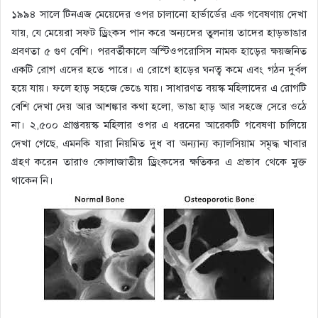
১৯৯৪ সালে টিনএজ মেয়েদের ওপর চালানো হার্ভার্ডের এক গবেষণায় দেখা
যায়, যে মেয়েরা সফট ড্রিংকস পান করে অন্যদের তুলনায় তাদের হাড়ভাঙার
প্রবণতা ৫ গুণ বেশি। পরবর্তীকালে অস্টিওপরোসিস নামক হাড়ের ক্ষয়জনিত
একটি রোগ এদের হতে পারে। এ রোগে হাড়ের ঘনত্ব কমে এবং গঠন দুর্বল
হয়ে যায়। ফলে হাড় সহজে ভেঙে যায়। সাধারণত বয়স্ক মহিলাদের এ রোগটি
বেশি দেখা দেয় আর আশঙ্কার কথা হলো, ভাঙা হাড় আর সহজে সেরে ওঠে
না। ২,৫০০ প্রাপ্তবয়স্ক মহিলার ওপর এ ধরনের আরেকটি গবেষণা চালিয়ে
দেখা গেছে, এমনকি যারা নিয়মিত দুধ বা অন্যান্য ক্যালসিয়াম সমৃদ্ধ খাবার
গ্রহণ করেন তারাও কোলাজাতীয় ড্রিংকসের ক্ষতিকর এ প্রভাব থেকে মুক্ত
থাকেন নি।