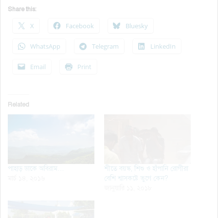
Share this:
X
Facebook
Bluesky
WhatsApp
Telegram
LinkedIn
Email
Print
Related
পাহাড় ডাকে অবিরাম…
শীতে বয়স্ক, শিশু ও হাঁপানি রোগীরা
মার্চ ১৪, ২০১৬
বেশি শ্বাসকষ্টে ভুগে কেন?
জানুয়ারি ১১, ২০১৮