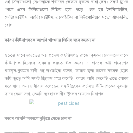
এই সিলিয়াগুলো সেগুলোকে শরীরের ভেতরে ঢুকতে বাধা দেয়। সফট ড্রিংক
খেলে এসব সিলিয়াগুলো নিষ্ক্রিয় হয়ে পড়ে। শুরু হয় টনসিলাইটিস,
ফেরিংজাইটিস, ল্যারিংজাইটিস, ব্রংকাইটিস বা নিউমোনিয়ার মতো শ্বাসজনিত
রোগ।
কারণ কীটনাশককে আপনি খাওয়ার জিনিস মনে করেন না
২০০৪ সালে ভারতের অন্ধ্র প্রদেশ ও ছত্তিশগড় রাজ্যে কৃষকরা কোকাকোলাকে
কীটনাশক হিসেবে ব্যবহার করতে শুরু করে। এ প্রসঙ্গে অন্ধ্র প্রদেশের
রামকৃষ্ণপুরমের চাষী গটু লখমাইয়া বলেন, আমার তুলা চাষের কয়েক হেক্টর
জমি জুড়ে আমি সফট ড্রিংকস স্প্রে করেছি। কারণ আমি দেখেছি এতে পোকা
মরে যায়। অন্য চাষীরাও বলেছেন, সফট ড্রিংকস প্রচলিত কীটনাশকের তুলনায়
দামে যেমন সস্তা, তেমনি ব্যবহারকারীর ত্বকের জন্যেও নিরাপদ।
কারণ আপনি অকালে বুড়িয়ে যেতে চান না