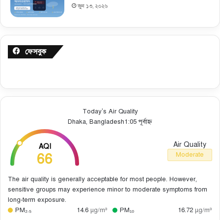
জুন ১৩, ২০২৬
ফেসবুক
Today’s Air Quality
Dhaka, Bangladesh
1:05 পূর্বাহ্ন
Air Quality
AQI
66
Moderate
The air quality is generally acceptable for most people. However,
sensitive groups may experience minor to moderate symptoms from
long-term exposure.
PM₂.₅
14.6
µg/m³
PM₁₀
16.72
µg/m³