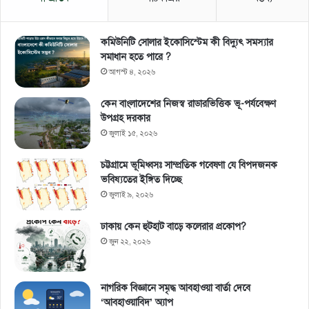
কমিউনিটি সোলার ইকোসিস্টেম কী বিদ্যুৎ সমস্যার
সমাধান হতে পারে ?
আগস্ট ৪, ২০২৬
কেন বাংলাদেশের নিজস্ব রাডারভিত্তিক ভূ-পর্যবেক্ষণ
উপগ্রহ দরকার
জুলাই ১৫, ২০২৬
চট্টগ্রামে ভূমিধ্বসঃ সাম্প্রতিক গবেষণা যে বিপদজনক
ভবিষ্যতের ইঙ্গিত দিচ্ছে
জুলাই ৯, ২০২৬
ঢাকায় কেন হুটহাট বাড়ে কলেরার প্রকোপ?
জুন ২২, ২০২৬
নাগরিক বিজ্ঞানে সমৃদ্ধ আবহাওয়া বার্তা দেবে
‘আবহাওয়াবিদ’ অ্যাপ