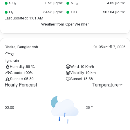
SO₂
0.95
µg/m³
NO₂
4.05
µg/m³
O₃
34.23
µg/m³
CO
207.04
µg/m³
Last updated: 1:01 AM
Weather from OpenWeather
Dhaka, Bangladesh
01:05
আগস্ট 7, 2026
26
°C
light rain
Humidity:
89 %
Wind:
10 Km/h
Clouds:
100%
Visibility:
10 km
Sunrise:
05:30
Sunset:
18:38
Hourly Forecast
Temperature
03:00
26
°