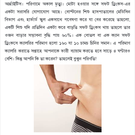
আর্থ্রাইটিস। পরিণামে অকাল মৃত্যু। মোটা হওয়ার সঙ্গে সফট ড্রিংকস-এর
একটা সরাসরি যোগাযোগ আছে। বোস্টনের শিশু হাসপাতালের মেডিসিন
বিভাগ এবং হার্ভার্ড স্কুল একসাথে গবেষণা করে যা বের করেছে তাহলো,
একটি শিশু যদি প্রতিদিন একটা করে বাড়তি সফট ড্রিংকস খায় তাহলে তার
ওজন বাড়ার সম্ভাবনা বৃদ্ধি পায় ৬০%। এক বোতল বা এক ক্যান সফট
ড্রিংকসে ক্যালরির পরিমাণ হলো ১৬০ যা ১০ চামচ চিনির সমান। এ পরিমাণ
ক্যালরি ঝরাতে সপ্তাহে আপনাকে ভারী ব্যায়াম করতে হবে সাড়ে ৪ ঘণ্টারও
বেশি। কিন্তু আপনি কি তা করেন? তাহলেই বুঝুন পরিণতি!