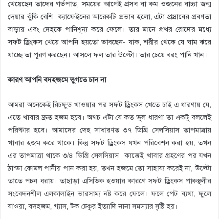
খেয়েছেন তাদের গর্ভপাত, সময়ের আগেই প্রসব বা কম ওজনের বাচ্চা জন্ম
দেয়ার ঝুঁকি বেশি। ক্যাফেইনের আরেকটি প্রভাব হলো, এটা প্রস্রাবের প্রবণতা
বাড়ায় এবং দেহকে পানিশূন্য করে ফেলে। তার মানে প্রখর রোদের মধ্যে
সফট ড্রিংকস খেয়ে আপনি হয়তো ভাবছেন- যাক, শরীর থেকে যে ঘাম ঝরে
যাচ্ছে তা পূরণ করছেন। আসলে ফল তার উল্টো। তার চেয়ে বরং পানি খান।
কারণ আপনি বদহজমে ভুগতে চান না
আমরা অনেকেই রিচফুড খাওয়ার পর সফট ড্রিংকস খেতে চাই এ ধারণায় যে,
এতে খাবার দ্রুত হজম হবে। অথচ এটা যে কত ভুল ধারণা তা একটু বললেই
পরিষ্কার হবে। আমাদের দেহ সাধারণত ৩৭ ডিগ্রি সেলসিয়াস তাপমাত্রায়
খাবার হজম করে থাকে। কিন্তু সফট ড্রিংকস যখন পরিবেশন করা হয়, তখন
এর তাপমাত্রা থাকে ৩/৪ ডিগ্রি সেলসিয়াস। কাজেই খাবার গ্রহণের পর যখন
ঠান্ডা কোমল পানীয় পান করা হয়, তখন হজমে তো সাহায্য করেই না, উল্টো
তাতে পচন ধরায়। তাছাড়া এসিডিক হওয়ার কারণে সফট ড্রিংকস পাকস্থলীর
সংবেদনশীল এলকালাইন ভারসাম্য নষ্ট করে ফেলে। ফলে পেট ব্যথা, ফুলে
যাওয়া, বদহজম, গ্যাস, টক ঢেকুর ইত্যাদি নানা সমস্যার সৃষ্টি হয়।