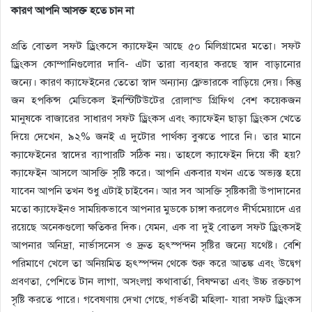
কারণ আপনি আসক্ত হতে চান না
প্রতি বোতল সফট ড্রিংকসে ক্যাফেইন আছে ৫০ মিলিগ্রামের মতো। সফট
ড্রিংকস কোম্পানিগুলোর দাবি- এটা তারা ব্যবহার করছে স্বাদ বাড়ানোর
জন্যে। কারণ ক্যাফেইনের তেতো স্বাদ অন্যান্য ফ্লেভারকে বাড়িয়ে দেয়। কিন্তু
জন হপকিন্স মেডিকেল ইনস্টিটিউটের রোলান্ড গ্রিফিথ বেশ কয়েকজন
মানুষকে বাজারের সাধারণ সফট ড্রিংকস এবং ক্যাফেইন ছাড়া ড্রিংকস খেতে
দিয়ে দেখেন, ৯২% জনই এ দুটোর পার্থক্য বুঝতে পারে নি। তার মানে
ক্যাফেইনের স্বাদের ব্যাপারটি সঠিক নয়। তাহলে ক্যাফেইন দিয়ে কী হয়?
ক্যাফেইন আসলে আসক্তি সৃষ্টি করে। আপনি একবার যখন এতে অভ্যস্ত হয়ে
যাবেন আপনি তখন শুধু এটাই চাইবেন। আর সব আসক্তি সৃষ্টিকারী উপাদানের
মতো ক্যাফেইনও সাময়িকভাবে আপনার মুডকে চাঙ্গা করলেও দীর্ঘমেয়াদে এর
রয়েছে অনেকগুলো ক্ষতিকর দিক। যেমন, এক বা দুই বোতল সফট ড্রিংকসই
আপনার অনিদ্রা, নার্ভাসনেস ও দ্রুত হৃৎস্পন্দন সৃষ্টির জন্যে যথেষ্ট। বেশি
পরিমাণে খেলে তা অনিয়মিত হৃৎস্পন্দন থেকে শুরু করে আতঙ্ক এবং উদ্বেগ
প্রবণতা, পেশিতে টান লাগা, অসংলগ্ন কথাবার্তা, বিষণ্নতা এবং উচ্চ রক্তচাপ
সৃষ্টি করতে পারে। গবেষণায় দেখা গেছে, গর্ভবতী মহিলা- যারা সফট ড্রিংকস