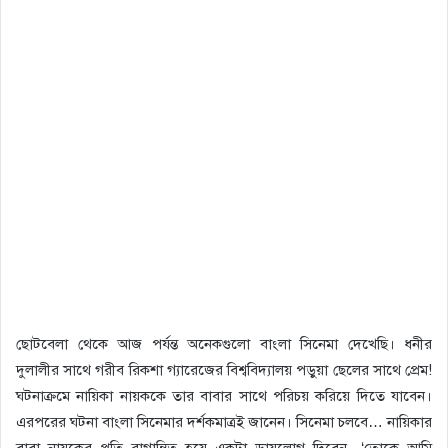
ছোটবেলা থেকে আজ পর্যন্ত অনেকগুলো বাংলা সিনেমা দেখেছি। ধনীর
দুলালীর সাথে গরীব রিকশা গ্যারেজের বিশ্ববিদ্যালয় পড়ুয়া ছেলের সাথে প্রেম!
ঘটনাক্রমে নায়িকা নায়ককে তার বাবার সাথে পরিচয় করিয়ে দিতে যাবেন।
এরপরের ঘটনা বাংলা সিনেমার দর্শকমাত্রই জানেন। সিনেমা চলবে… নায়িকার
বাবা নায়কের প্রতি রাগান্বিত হয়ে একটা ডায়লোগ দিবেন- ‘তোকে আমি