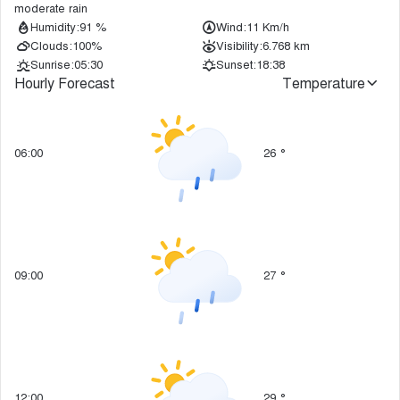
moderate rain
Humidity:
91 %
Wind:
11 Km/h
Clouds:
100%
Visibility:
6.768 km
Sunrise:
05:30
Sunset:
18:38
Hourly Forecast
Temperature
06:00
26
°
09:00
27
°
12:00
29
°