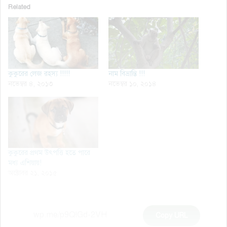
Related
কুকুরের লেজ রহস্য !!!!!
নাম বিভ্রান্তি !!!
নভেম্বর ৪, ২০১৩
নভেম্বর ১০, ২০১৪
কুকুরের প্রথম উৎপত্তি হতে পারে
মধ্য এশিয়ায়!
অক্টোবর ২১, ২০১৫
Copy URL