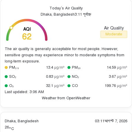
Today’s Air Quality
Dhaka, Bangladesh
3:11 পূর্বাহ্ন
Air Quality
AQI
62
Moderate
The air quality is generally acceptable for most people. However,
sensitive groups may experience minor to moderate symptoms from
long-term exposure.
PM₂.₅
13.4
µg/m³
PM₁₀
14.59
µg/m³
SO₂
0.83
µg/m³
NO₂
3.67
µg/m³
O₃
32.1
µg/m³
CO
199.76
µg/m³
Last updated: 3:06 AM
Weather from OpenWeather
Dhaka, Bangladesh
03:11
আগস্ট 7, 2026
26
°C