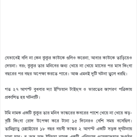
যেভাবেই বলি না কেন কুকুর কাউকে গুলিও করেনা, আবার কাউকে তাড়িয়েও
দেয়না। বরং কুকুর তার মনিবের জন্য খেয়ে না খেয়ে মাসের পর মাস কিংবা
বছরের পর বছর অপেক্ষা করতে পারে। আজ এমনই দুটি ঘটনা তুলে ধরছি।
গত ২৭ আগস্ট বুধবার দ্যা ইন্ডিয়ান টাইম্‌স ও ভারতের জাগরণ পত্রিকায়
প্রকাশিত হয় ঘটনাটি।
টমি নামক একটি কুকুর তার মনিব ভাস্করের কবরের পাশে খেয়ে না খেয়ে ঝড়-
বৃষ্টি কিংবা রোদ উপেক্ষা করে টানা ১৫ দিনেরও বেশি সময় বসেছিল।
তামিল্লাড়ু চেন্নাইয়ের ১৮ বছর বয়সী ভাস্কর ২ আগস্ট একটি সড়ক দূর্ঘটনায়
মারা যান। ব্লু ক্রস অফ ইন্ডিয়া নামক একটি এনিম্যাল ওয়েলফেয়ার সংঘঠন