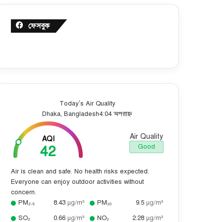
ফেসবুক
Today’s Air Quality
Dhaka, Bangladesh
4:04 অপরাহ্ন
Air Quality
AQI
42
Good
Air is clean and safe. No health risks expected.
Everyone can enjoy outdoor activities without
concern.
PM₂.₅
8.43
µg/m³
PM₁₀
9.5
µg/m³
SO₂
0.66
µg/m³
NO₂
2.28
µg/m³