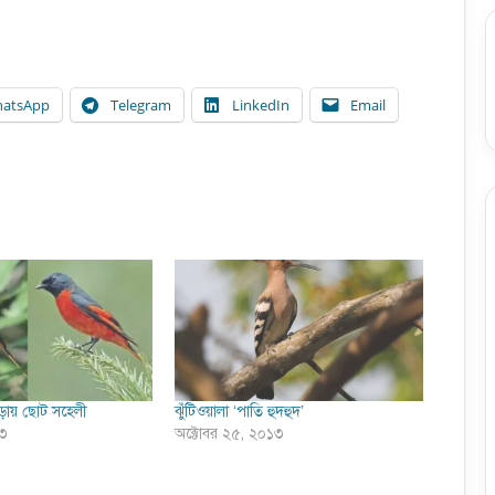
atsApp
Telegram
LinkedIn
Email
ড়ায় ছোট সহেলী
ঝুঁটিওয়ালা ‘পাতি হুদহুদ’
১৩
অক্টোবর ২৫, ২০১৩