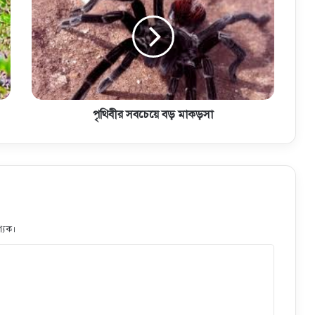
পৃথিবীর সবচেয়ে বড় মাকড়সা
্যক।