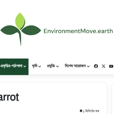
Faceboo
X
প্রকৃতির-পাঠশালা
কৃষি
প্রযুক্তি
বিশেষ আয়োজন
rrot
১ মিনিটের কম