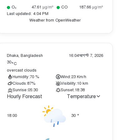
O₃
47.61
µg/m³
CO
187.66
µg/m³
Last updated: 4:04 PM
Weather from OpenWeather
Dhaka, Bangladesh
16:04
আগস্ট 7, 2026
30
°C
overcast clouds
Humidity:
70 %
Wind:
23 Km/h
Clouds:
87%
Visibility:
10 km
Sunrise:
05:30
Sunset:
18:38
Hourly Forecast
Temperature
18:00
30
°