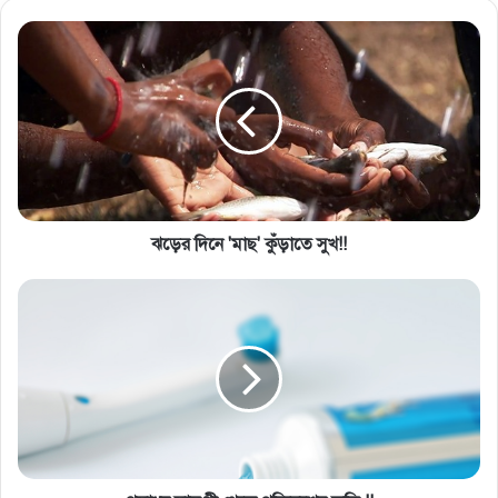
ঝড়ের দিনে 'মাছ' কুঁড়াতে সুখ!!