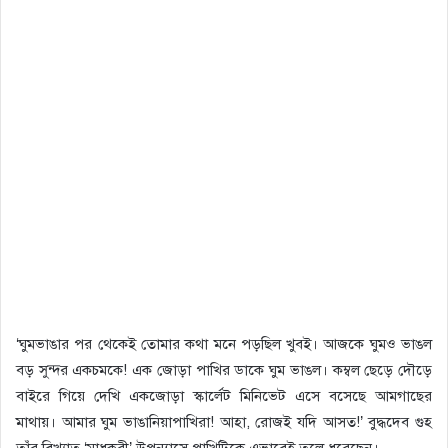
‘ঘুমভাঙার পর থেকেই তোমার কথা মনে পড়ছিল খুবই। আজকে ঘুমও ভাঙল
বড় সুন্দর একচমকে! এক জোড়া পাখির ডাকে ঘুম ভাঙল। কম্বল ছেড়ে দৌড়ে
বাইরে গিয়ে দেখি একজোড়া স্কার্লেট মিনিভেট এসে বসেছে আমগাছের
মাথায়। আমার ঘুম ভাঙানিয়াপাখিরা! আহা, রোজই যদি আসত!’ বুদ্ধদেব গুহ
তাঁর বিখ্যাত ‘মাধুকরী’ উপন্যাসে পাখিটিকে এভাবেই তুলে ধরেছেন।