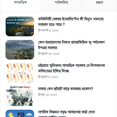
সাম্প্রতিক
পাঠকপ্রিয়
মন্তব্য
কমিউনিটি সোলার ইকোসিস্টেম কী বিদ্যুৎ সমস্যার
সমাধান হতে পারে ?
আগস্ট ৪, ২০২৬
কেন বাংলাদেশের নিজস্ব রাডারভিত্তিক ভূ-পর্যবেক্ষণ
উপগ্রহ দরকার
জুলাই ১৫, ২০২৬
চট্টগ্রামে ভূমিধ্বসঃ সাম্প্রতিক গবেষণা যে বিপদজনক
ভবিষ্যতের ইঙ্গিত দিচ্ছে
জুলাই ৯, ২০২৬
ঢাকায় কেন হুটহাট বাড়ে কলেরার প্রকোপ?
জুন ২২, ২০২৬
নাগরিক বিজ্ঞানে সমৃদ্ধ আবহাওয়া বার্তা দেবে