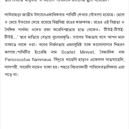
লাউয়াছড়া জাতীয় উদ্যানেএকাধিকবার পাখিটি দেখার সৌভাগ্য হয়েছে। ছেলে
ও মেয়ে উভয়ের দেহে রয়েছে ভিন্নভিন্ন রঙের কারুকাজ। রঙের এই ভিন্নতা ও
লৈঙ্গিক পার্থক্য ওদের রক্ষা করেবিপন্নতার হাত থেকেও। ‘টিউই-টিউই-
টিউই…’ স্বরে মাতিয়ে বেড়ায় বুনোপ্রকৃতি। ডালের উচ্চতায় বসে আপন মনে
ডাকতে থাকে ওরা। বনের নির্জনতায় এমনসুমিষ্ট ডাক ভালোলাগার শিহরণ
জাগায়।পাখিটির ইংরেজি নাম Scarlet Minivet, বৈজ্ঞানিক নাম
Pericrocotus flammeus. সিঁদুরে সাহেলি ছাড়াও একেলাল সাতসাহেলি,
লালপরী, সায়েলি নামেও ডাকা হয়। শহরে বিচরণকারী পাখিদেরতালিকায় এরা
পড়ে না।