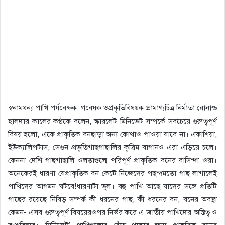
স্বনামধন্য পাখি পর্যবেক্ষক, গবেষক ওপ্রকৃতিবিষয়ক প্রামাণ্যচিত্র নির্মাতা রোনাল্ড
হালদার কালের কণ্ঠকে বলেন, স্কারলেট মিনিভেট সম্পর্কে সবচেয়ে গুরুত্বপূর্ণ
বিষয় হলো, একে প্রাকৃতিক বনছাড়া অন্য কোথাও পাওয়া যাবে না। একাশিয়া,
ইউক্যালিপটাস, সেগুন প্রভৃতিগাছগাছালির কৃত্রিম বাগানও এরা এড়িয়ে চলে।
কেননা দেশি গাছগাছালি ওলতাগুল্মে পরিপূর্ণ প্রাকৃতিক বনের বাসিন্দা ওরা।
অনেকেরই ধারণা যেপ্রাকৃতিক বন কেটে নিজেদের পছন্দমতো গাছ লাগালেই
পাখিদের আগমন ঘটবে!ধারণাটা ভুল। বহু পাখি আছে যাদের সঙ্গে প্রতিটি
গাছের রয়েছে নিবিড় সম্পর্ক।কী ধরনের গাছ, কী ধরনের বন, বনের অবস্থা
কেমন- এসব গুরুত্বপূর্ণ বিষয়েরওপর নির্ভর করে এ জাতীয় পাখিদের অস্তিত্ব ও