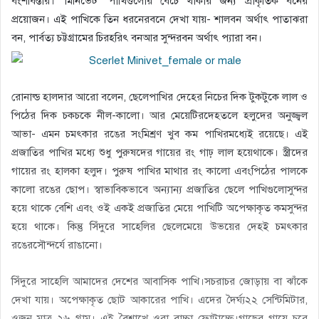
বংশবিস্তার। ‘মিনিভেট’ পাখিগুলোর বেঁচে থাকার জন্য প্রাকৃতিক বনের
প্রয়োজন। এই পাখিকে তিন ধরনেরবনে দেখা যায়- শালবন অর্থাৎ পাতাঝরা
বন, পার্বত্য চট্টগ্রামের চিরহরিৎ বনআর সুন্দরবন অর্থাৎ প্যারা বন।
রোনাল্ড হালদার আরো বলেন, ছেলেপাখির দেহের নিচের দিক টুকটুকে লাল ও
পিঠের দিক চকচকে নীল-কালো। আর মেয়েটিরদেহতলে হলুদের অনুজ্জ্বল
আভা- এমন চমৎকার রঙের সংমিশ্রণ খুব কম পাখিরমধ্যেই রয়েছে। এই
প্রজাতির পাখির মধ্যে শুধু পুরুষদের গায়ের রং গাঢ় লাল হয়েথাকে। স্ত্রীদের
গায়ের রং হালকা হলুদ। পুরুষ পাখির মাথার রং কালো এবংপিঠের পালকে
কালো রঙের ছোপ। স্বাভাবিকভাবে অন্যান্য প্রজাতির ছেলে পাখিগুলোসুন্দর
হয়ে থাকে বেশি এবং ওই একই প্রজাতির মেয়ে পাখিটি অপেক্ষাকৃত কমসুন্দর
হয়ে থাকে। কিন্তু সিঁদুরে সাহেলির ছেলেমেয়ে উভয়ের দেহই চমৎকার
রঙেরসৌন্দর্যে রাঙানো।
সিঁদুরে সাহেলি আমাদের দেশের আবাসিক পাখি।সচরাচর জোড়ায় বা ঝাঁকে
দেখা যায়। অপেক্ষাকৃত ছোট আকারের পাখি। এদের দৈর্ঘ্য২২ সেন্টিমিটার,
ওজন মাত্র ২৬ গ্রাম। এই বৈশাখে ওরা বাচ্চা ফোটাচ্ছে।গাছের গায়ে চরে