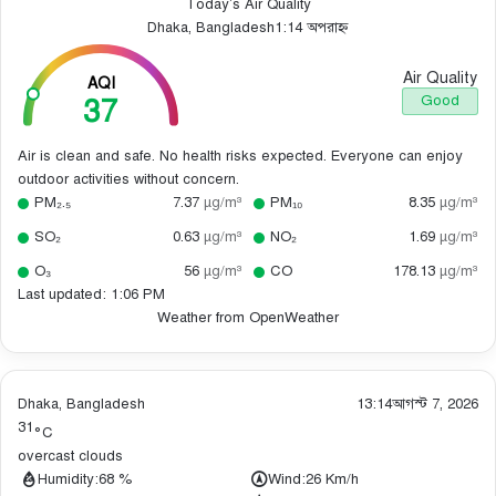
Today’s Air Quality
Dhaka, Bangladesh
1:14 অপরাহ্ন
Air Quality
AQI
37
Good
Air is clean and safe. No health risks expected. Everyone can enjoy
outdoor activities without concern.
PM₂.₅
7.37
µg/m³
PM₁₀
8.35
µg/m³
SO₂
0.63
µg/m³
NO₂
1.69
µg/m³
O₃
56
µg/m³
CO
178.13
µg/m³
Last updated: 1:06 PM
Weather from OpenWeather
Dhaka, Bangladesh
13:14
আগস্ট 7, 2026
31
°C
overcast clouds
Humidity:
68 %
Wind:
26 Km/h