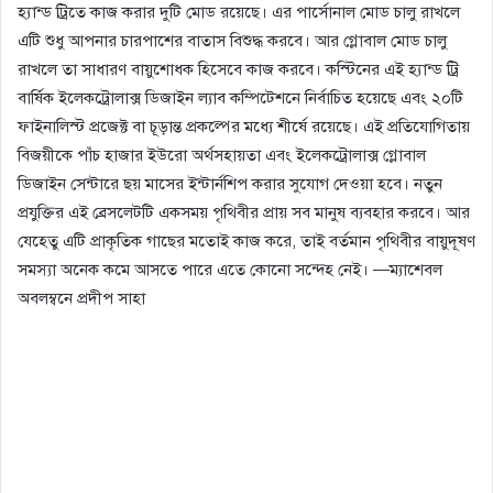
হ্যান্ড ট্রিতে কাজ করার দুটি মোড রয়েছে। এর পার্সোনাল মোড চালু রাখলে
এটি শুধু আপনার চারপাশের বাতাস বিশুদ্ধ করবে। আর গ্লোবাল মোড চালু
রাখলে তা সাধারণ বায়ুশোধক হিসেবে কাজ করবে। কস্টিনের এই হ্যান্ড ট্রি
বার্ষিক ইলেকট্রোলাক্স ডিজাইন ল্যাব কম্পিটেশনে নির্বাচিত হয়েছে এবং ২০টি
ফাইনালিস্ট প্রজেক্ট বা চূড়ান্ত প্রকল্পের মধ্যে শীর্ষে রয়েছে। এই প্রতিযোগিতায়
বিজয়ীকে পাঁচ হাজার ইউরো অর্থসহায়তা এবং ইলেকট্রোলাক্স গ্লোবাল
ডিজাইন সেন্টারে ছয় মাসের ইন্টার্নশিপ করার সুযোগ দেওয়া হবে। নতুন
প্রযুক্তির এই ব্রেসলেটটি একসময় পৃথিবীর প্রায় সব মানুষ ব্যবহার করবে। আর
যেহেতু এটি প্রাকৃতিক গাছের মতোই কাজ করে, তাই বর্তমান পৃথিবীর বায়ুদূষণ
সমস্যা অনেক কমে আসতে পারে এতে কোনো সন্দেহ নেই। —ম্যাশেবল
অবলম্বনে প্রদীপ সাহা