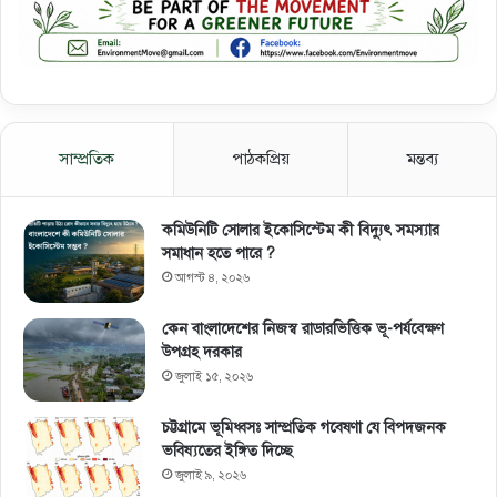
সাম্প্রতিক
পাঠকপ্রিয়
মন্তব্য
কমিউনিটি সোলার ইকোসিস্টেম কী বিদ্যুৎ সমস্যার
সমাধান হতে পারে ?
আগস্ট ৪, ২০২৬
কেন বাংলাদেশের নিজস্ব রাডারভিত্তিক ভূ-পর্যবেক্ষণ
উপগ্রহ দরকার
জুলাই ১৫, ২০২৬
চট্টগ্রামে ভূমিধ্বসঃ সাম্প্রতিক গবেষণা যে বিপদজনক
ভবিষ্যতের ইঙ্গিত দিচ্ছে
জুলাই ৯, ২০২৬