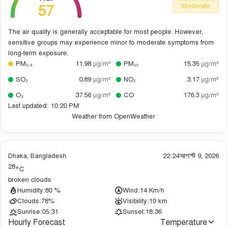
57
Moderate
The air quality is generally acceptable for most people. However,
sensitive groups may experience minor to moderate symptoms from
long-term exposure.
PM₂.₅
11.98
µg/m³
PM₁₀
15.35
µg/m³
SO₂
0.89
µg/m³
NO₂
3.17
µg/m³
O₃
37.56
µg/m³
CO
176.3
µg/m³
Last updated: 10:20 PM
Weather from OpenWeather
Dhaka, Bangladesh
22:24
আগস্ট 9, 2026
28
°C
broken clouds
Humidity:
80 %
Wind:
14 Km/h
Clouds:
78%
Visibility:
10 km
Sunrise:
05:31
Sunset:
18:36
Hourly Forecast
Temperature