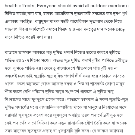
health effects; Everyone should avoid all outdoor exertion)।
নিশ্চিত করেই বলা যায়, ঢাকার আমেরিকান দূতাবাসটি সবচেয়ে কম দূষণ পূর্ণ
এলাকায় অবস্থিত। বায়ুদূষণ মাপক যন্ত্রটি আমেরিকান দূতাবাস থেকে নিয়ে
শাহবাগ কিংবা ফার্মগেটে বসালে পিএম ২.৫-এর ঘনত্বের মান অনেক বেড়ে
যাবে নিশ্চিত করেই বলা যায়।
বাতাসে ভাসমান আকারে বড় দুষিত পদার্থ নিজের ভরের কারণে ভূমিতে
পতিত হয় ১-৭ দিনের মধ্যে। অত্যন্ত ক্ষুদ্র দুষিত পদার্থ বৃষ্টির পানিতে দ্রবীভূত
হয়ে ভূমিতে পতিত হয়। যেহেতু বাংলাদেশে শীতকালে প্রায় বৃষ্টি হয় না
বললেই চলে তাই ক্ষুদ্রাতি-ক্ষুদ্র দূষিত পদার্থ দীর্ঘ সময় ধরে বাতাসে ভাসতে
থাকে। ফলে আ্যাজমা রোগে আক্রান্ত বয়স্ক ও শিশু বা শ্বাসকষ্টে ভোগা মানুষ
শীত কালে বেশি পরিমাণ দূষিত বায়ুর সংস্পর্শে থাকলে ঐ দূষিত বায়ু
নিঃশ্বাসের সাথে ফুস্ফুসে প্রবেশ করে। বাতাসে ভাসমান ঐ সকল ক্ষুদ্রাতি-ক্ষুদ্র
দুষিত পদার্থের মধ্যে রাসায়নিক কম্পাউন্ড থাকে যা মানুষের নিঃশ্বাসের সঙ্গে
সরাসরি ফুসফুসে প্রবেশ করে ফুসফুসে অবস্থিত তরল পদার্থে দ্রবীভূত হয়ে
সেই পদার্থের সাথে বিক্রিয়া করে নতুন রাসায়নিক যৌগ তৈরি করে যা অনেক
সময় মানুষের ফুসফুসে প্রদাহ বা খুসখুসানি সৃষ্টি করে। যে কারণে আ্যাজমা