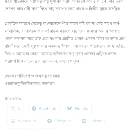
ফলে শীতকালে ভয়ংকর বায়ু দূষণের উত্তম উদাহরণ ভারত ও চিন। এই দুইটি
দেশের রাজধানী সারা বিশ্বে বায়ু দূষণের জন্য প্রথম ও দ্বিতীয় স্থানে অবস্থিত।
প্রাকৃতিক কারণে যেহেতু বাংলাদেশে শীত কালে বৃষ্টি হয় না সেই সাথে অর্থ-
সামাজিক, বাণিজ্যিক ও রাজনৈতিক কারণে বায়ু দূষণ কমিয়ে আনার আপাত
কোন সম্ভাবনা নাই তাই গ্রাম বাংলায় প্রচলিত প্রবাদ-প্রবচন “চাঁচা আপনার প্রাণ
বাঁচা” মনে চলাই সুস্থ থাকার একমাত্র উপায়। নিজেদের পরিবারের বয়স্ক ব্যক্তি,
শিশু ও আ্যাজমা রোগে আক্রান্ত ব্যক্তিদের বায়ু দূষণ এলাকা এড়িয়ে চলার
পরামর্শ দিন বা চলার ব্যবস্থা করুন, ভালো থাকুন।
লেখকঃ পরিবেশ ও জলবায়ু গবেষক
ওয়াটারলু বিশ্ববিদ্যালয়, কানাডা।
Share this:
X
Facebook
Bluesky
WhatsApp
Telegram
LinkedIn