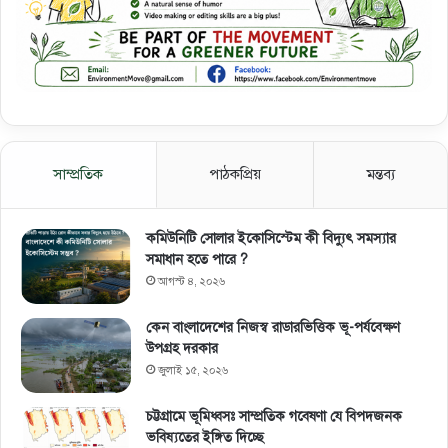
সাম্প্রতিক
পাঠকপ্রিয়
মন্তব্য
কমিউনিটি সোলার ইকোসিস্টেম কী বিদ্যুৎ সমস্যার
সমাধান হতে পারে ?
আগস্ট ৪, ২০২৬
কেন বাংলাদেশের নিজস্ব রাডারভিত্তিক ভূ-পর্যবেক্ষণ
উপগ্রহ দরকার
জুলাই ১৫, ২০২৬
চট্টগ্রামে ভূমিধ্বসঃ সাম্প্রতিক গবেষণা যে বিপদজনক
ভবিষ্যতের ইঙ্গিত দিচ্ছে