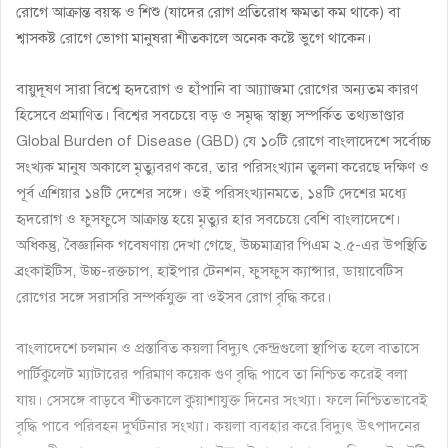
রোগে আক্রান্ত বয়স্ক ও শিশু (যাদের রোগ প্রতিরোধ ক্ষমতা কম থাকে) বা
শ্বাসকষ্ট রোগে ভোগা মানুষরা শীতকালে অনেক কষ্টে ভুগে থাকেন।
বায়ুদূষণ সারা বিশ্বে হৃদরোগ ও হাঁপানি বা আ্যাাজমা রোগের অন্যতম কারণ
হিসেবে প্রমাণিত। বিশ্বের সবচেয়ে বড় ও সমৃদ্ধ স্বাস্থ্য সম্পর্কিত তথ্যভাণ্ডার
Global Burden of Disease (GBD) যে ১০টি রোগে বাংলাদেশে সর্বোচ্চ
সংখ্যক মানুষ অকালে মৃত্যুবরণ করে, তার পরিসংখ্যান তুলনা করেছে দক্ষিণ ও
পূর্ব এশিয়ার ১৪টি দেশের সঙ্গে। ওই পরিসংখ্যানমতে, ১৪টি দেশের মধ্যে
হৃদরোগ ও ফুসফুসে আক্রান্ত হয়ে মৃত্যুর হার সবচেয়ে বেশি বাংলাদেশে।
অধিকন্তু, বৈজ্ঞানিক গবেষণায় দেখা গেছে, উচ্চমাত্রার পিএম ২.৫-এর উপস্থিতি
ব্রংকাইটিস, উচ্চ-রক্তচাপ, হাইপার টেনশন, ফুসফুস ক্যান্সার, ডায়াবেটিস
রোগের সঙ্গে সরাসরি সম্পর্কযুক্ত বা ওইসব রোগ বৃদ্ধি করে।
বাংলাদেশে চলমান ও প্রস্তাবিত কয়লা বিদ্যুৎ কেন্দ্রগুলো স্থাপিত হলে বাতাসে
পার্টিকুলেট ম্যাটারের পরিমাণ কয়েক গুণ বৃদ্ধি পাবে তা নিশ্চিত করেই বলা
যায়। সেসঙ্গে বাড়বে শীতকালে কুয়াশাযুক্ত দিনের সংখ্যা। ফলে নিশ্চিতভাবেই
বৃদ্ধি পাবে পরিবহন দুর্ঘটনার সংখ্যা। কয়লা ব্যবহার করে বিদ্যুৎ উৎপাদনের