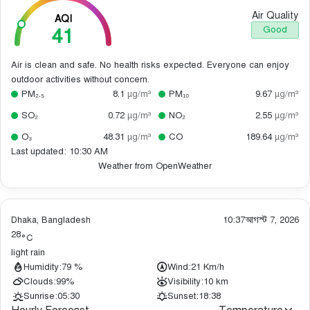
Air Quality
AQI
41
Good
Air is clean and safe. No health risks expected. Everyone can enjoy
outdoor activities without concern.
PM₂.₅
8.1
µg/m³
PM₁₀
9.67
µg/m³
SO₂
0.72
µg/m³
NO₂
2.55
µg/m³
O₃
48.31
µg/m³
CO
189.64
µg/m³
Last updated: 10:30 AM
Weather from OpenWeather
Dhaka, Bangladesh
10:37
আগস্ট 7, 2026
28
°C
light rain
Humidity:
79 %
Wind:
21 Km/h
Clouds:
99%
Visibility:
10 km
Sunrise:
05:30
Sunset:
18:38