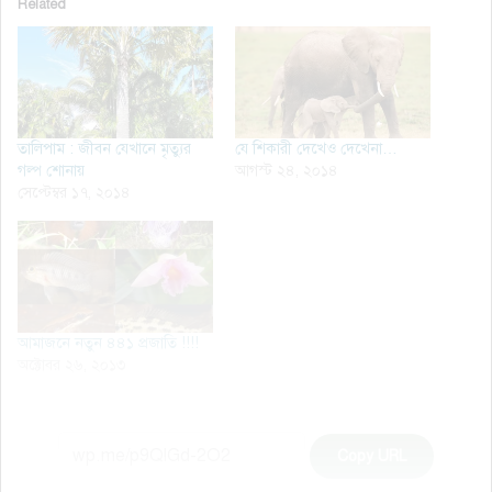
Related
তালিপাম : জীবন যেখানে মৃত্যুর
যে শিকারী দেখেও দেখেনা…
গল্প শোনায়
আগস্ট ২৪, ২০১৪
সেপ্টেম্বর ১৭, ২০১৪
আমাজনে নতুন ৪৪১ প্রজাতি !!!!
অক্টোবর ২৬, ২০১৩
Copy URL