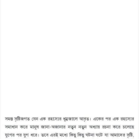
সমস্ত সৃষ্টিজগত যেন এক রহস্যের ধূম্রজালে আবৃত। একের পর এক রহস্যের
সমাধান করে মানুষ জানা-অজানার নতুন নতুন অধ্যায় রচনা করে চলেছে
যুগের পর যুগ ধরে। তবে এরই মধ্যে কিছু কিছু ঘটনা ঘটে যা আমাদের সৃষ্টি,