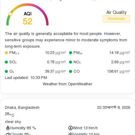
Air Quality
AQI
52
Moderate
The air quality is generally acceptable for most people. However,
sensitive groups may experience minor to moderate symptoms from
long-term exposure.
PM₂.₅
10.23
µg/m³
PM₁₀
14.18
µg/m³
SO₂
0.78
µg/m³
NO₂
2.69
µg/m³
O₃
39.37
µg/m³
CO
158.61
µg/m³
Last updated: 10:33 PM
Weather from OpenWeather
Dhaka, Bangladesh
22:33
আগস্ট 8, 2026
28
°C
clear sky
Humidity:
85 %
Wind:
13 Km/h
Clouds:
8%
Visibility:
10 km