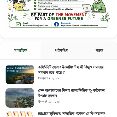
সাম্প্রতিক
পাঠকপ্রিয়
মন্তব্য
কমিউনিটি সোলার ইকোসিস্টেম কী বিদ্যুৎ সমস্যার
সমাধান হতে পারে ?
আগস্ট ৪, ২০২৬
কেন বাংলাদেশের নিজস্ব রাডারভিত্তিক ভূ-পর্যবেক্ষণ
উপগ্রহ দরকার
জুলাই ১৫, ২০২৬
চট্টগ্রামে ভূমিধ্বসঃ সাম্প্রতিক গবেষণা যে বিপদজনক