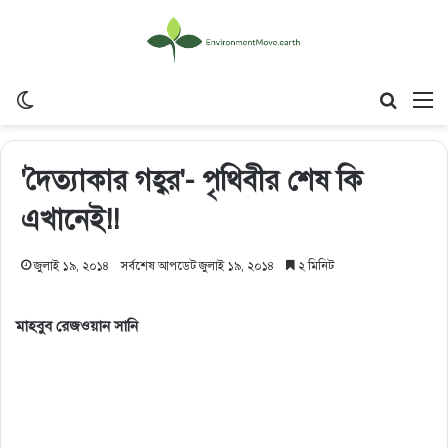
Switch skin
Search
M
'দৈত্যাকার গহ্বর'- পৃথিবীর শেষ কি
এখানেই!!
জুলাই ১৯, ২০১৪
সর্বশেষ আপডেট জুলাই ১৯, ২০১৪
২ মিনিট
মাহবুব রেজওয়ান সানি