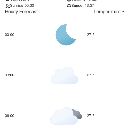
Sunrise:
05:30
Sunset:
18:37
Hourly Forecast
Temperature
00:00
27
°
03:00
27
°
06:00
27
°