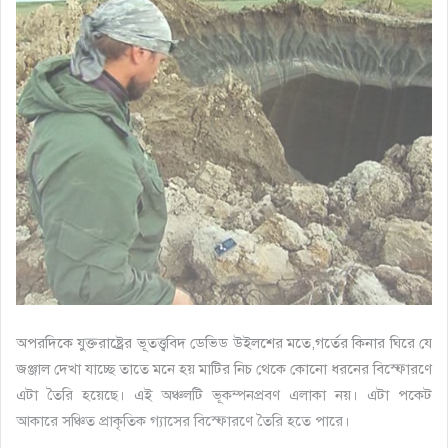
অপরদিকে যুক্তরাষ্ট্রের ভূতত্ত্ববিদ ডেভিড উইলশের মতে,গর্তের কিনার ঘিরে যে
জঞ্জাল দেখা যাচ্ছে তাতে মনে হয় মাটির নিচ থেকে কোনো ধরনের বিস্ফোরণে
এটা তৈরি হয়েছে। এই অঞ্চলটি ভূকম্পনপ্রবণ এলাকা নয়। এটা পকেট
আকারে সঞ্চিত প্রাকৃতিক গ্যাসের বিস্ফোরণে তৈরি হতে পারে।