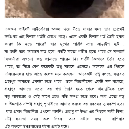
একজন পাইলট সাইবেরিয়া অঞ্চল দিয়ে উড়ে যাবার সময় তার চোখেই
সর্বপ্রথম এই বিশাল গর্তটি চোখে পড়ে। এমন একটি বিশাল গর্ত তৈরি হবার
কারণ কি হতে পারে? যার মুখের পরিধি প্রায় আড়াইশ ফুট ,
না জানি তার আয়তন কত হবে! গর্তটি কতো গভীর হতে পারে সে সম্পর্কে
বিজ্ঞানীরা এখনো কিছু জানাতে পারেন নি। গর্তটি কিভাবে তৈরি হতে
পারে, তা নিয়ে বেশ কয়েকটি তত্ত্ব সামনে এসেছে। অনেকে এর পিছনে
এলিয়েনদের হাত আছে বলেও মনে করছেন। আরেকটি তত্ত্ব বলছে, সম্ভবত
গ্রহাণুর আঘাতে এমনটা হতে পারে। তবে বিজ্ঞানীদের একটি দল বলেছে,
গ্রহাণুর আঘাতে এতো বড় গর্ত তৈরি হতে গেলে গ্রহাণুটিকে বেশ
বড় আকারের ও সেই সাথে প্রচণ্ড গতি সম্পন্ন হতে হবে। আর এতো বড়
ও উচ্চগতি সম্পন্ন গ্রহাণু পৃথিবীতে আঘাত করলে বড় রকমের ভুমিকম্প হত।
যার প্রমাণ বিজ্ঞানিরা এখনো পাননি। গ্রহাণু বা উল্কা এর পিছনে দায়ী কিনা,
এটা হয়তো সময় বলে দিবে। তবে এটাও সত্য, রাশিয়ার
এই অঞ্চলে উল্কাপাতের ঘটনা প্রায়ই ঘটে।