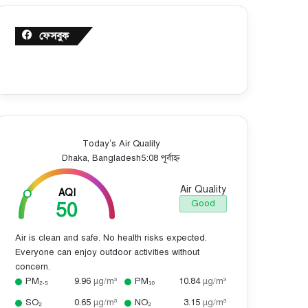
ফেসবুক
Today’s Air Quality
Dhaka, Bangladesh
5:08 পূর্বাহ্ন
Air Quality
AQI
50
Good
Air is clean and safe. No health risks expected.
Everyone can enjoy outdoor activities without
concern.
PM₂.₅
9.96
µg/m³
PM₁₀
10.84
µg/m³
SO₂
0.65
µg/m³
NO₂
3.15
µg/m³