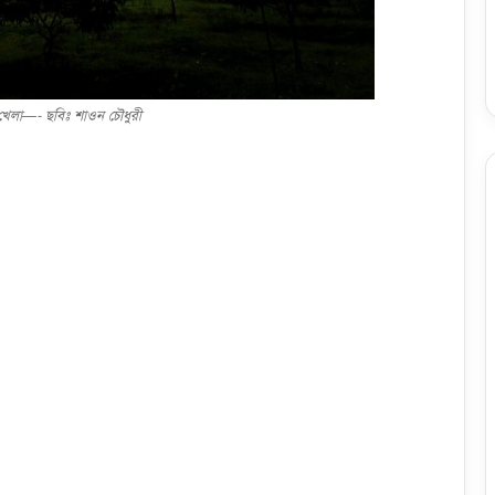
খেলা—- ছবিঃ শাওন চৌধুরী