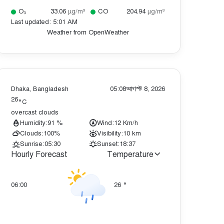
O₃
33.06
µg/m³
CO
204.94
µg/m³
Last updated: 5:01 AM
Weather from OpenWeather
Dhaka, Bangladesh
05:08
আগস্ট 8, 2026
26
°C
overcast clouds
Humidity:
91 %
Wind:
12 Km/h
Clouds:
100%
Visibility:
10 km
Sunrise:
05:30
Sunset:
18:37
Hourly Forecast
Temperature
06:00
26
°