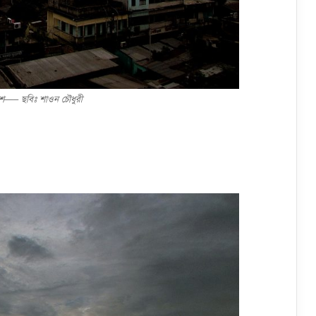
শ—– ছবিঃ শাওন চৌধুরী