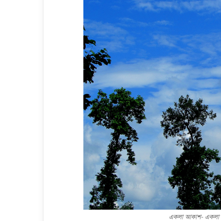
একলা আকাশ- একলা দ