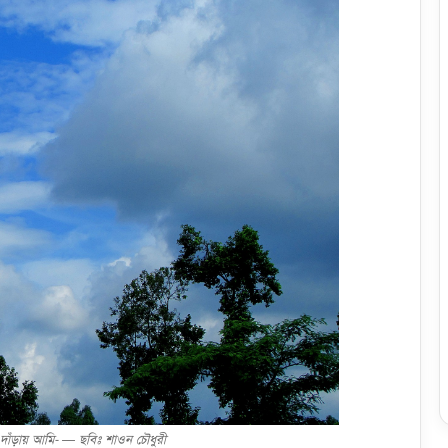
াঁড়ায় আমি- — ছবিঃ শাওন চৌধুরী