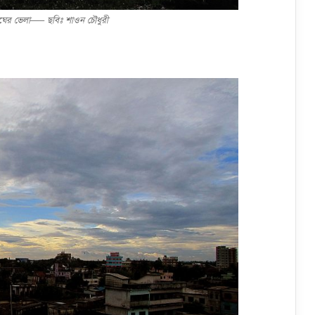
মেঘের ভেলা—– ছবিঃ শাওন চৌধুরী