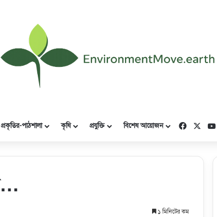
Faceboo
X
প্রকৃতির-পাঠশালা
কৃষি
প্রযুক্তি
বিশেষ আয়োজন
নি…
১ মিনিটের কম