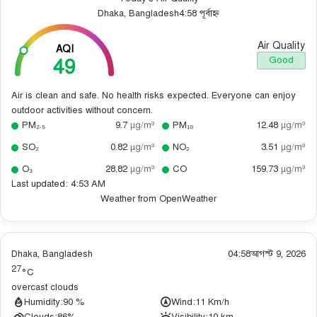
Dhaka, Bangladesh
4:58 পূর্বাহ্ন
Air Quality
AQI
49
Good
Air is clean and safe. No health risks expected. Everyone can enjoy
outdoor activities without concern.
PM₂.₅
9.7
µg/m³
PM₁₀
12.48
µg/m³
SO₂
0.82
µg/m³
NO₂
3.51
µg/m³
O₃
28.82
µg/m³
CO
159.73
µg/m³
Last updated: 4:53 AM
Weather from OpenWeather
Dhaka, Bangladesh
04:58
আগস্ট 9, 2026
27
°C
overcast clouds
Humidity:
90 %
Wind:
11 Km/h