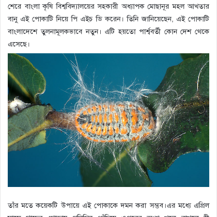
শেরে বাংলা কৃষি বিশ্ববিদ্যালয়ের সহকারী অধ্যাপক মোছানূর মহল আখতার
বানু এই পোকাটি নিয়ে পি এইচ ডি করেন। তিনি জানিয়েছেন, এই পোকাটি
বাংলাদেশে তুলনামূলকভাবে নতুন। এটি হয়তো পার্শ্ববর্তী কোন দেশ থেকে
এসেছে।
তাঁর মতে কয়েকটি উপায়ে এই পোকাকে দমন করা সম্ভব।এর মধ্যে এপ্রিল