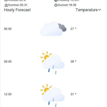
Clouds:
86%
Visibility:
10 km
Sunrise:
05:31
Sunset:
18:36
Hourly Forecast
Temperature
06:00
27
°
09:00
28
°
12:00
31
°