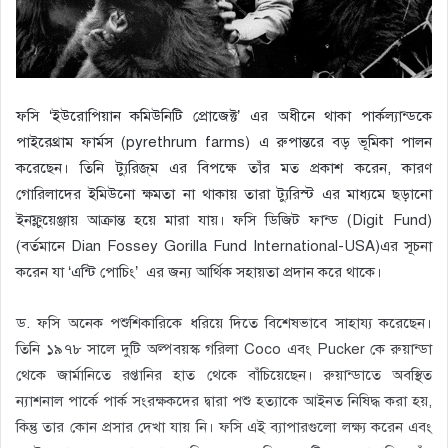
ফসি ‘ইউরোপিয়ান কমিউনিটি প্রোজেক্ট’
এর অধীনে থাকা পার্কল্যান্ডকে
পাইরেথ্রাম ফার্মস (pyrethrum farms) এ রুপান্তরে বড় ভূমিকা পালন
করেছেন। তিনি ট্যুরিজ্‌ম এর বিপক্ষে তাঁর মত প্রকাশ করেন, কারণ
গোরিলাদের ইমিউনো ক্ষমতা না থাকায় তারা ট্যুরিস্ট এর মাধ্যমে ছড়ানো
ইনফ্লুয়েঞ্জায় আক্রান্ত হয়ে মারা যায়।
ফসি ডিজিট ফান্ড (Digit Fund)
(বর্তমানে Dian Fossey Gorilla Fund International-USA)এর সূচনা
করেন যা ‘এন্টি পোচিং’ এর জন্য আর্থিক সহায়তা প্রদান করে থাকে।
ড. ফসি অনেক পশুশিকারিকে ধরিয়ে দিতে বিশেষভাবে সাহায্য করেছেন।
তিনি ১৯৭৮ সালে দুটি অল্পবয়স্ক গরিলা Coco এবং Pucker কে রুয়ান্ডা
থেকে জার্মানিতে রপ্তানির হাত থেকে বাঁচিয়েছেন। রুয়ান্ডাতে অবস্থিত
ন্যাশনাল পার্কে পার্ক সংরক্ষকদের দ্বারা পশু হত্যাকে আইনত নিষিদ্ধ করা হয়,
কিন্তু তার কোন প্রসার দেখা যায় নি। ফসি এই ব্যাপারগুলো লক্ষ্য করেন এবং