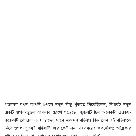
গতকাল যখন আপনি গুগলে নতুন কিছু খুঁজতে গিয়েছিলেন, নিশ্চয়ই নতুন
একটি গুগল-ডুডল আপনার চোখে পড়েছে। ডুডলটি ছিল অনেকটা এরকম-
কয়েকটি গোরিলা এবং তাদের মাঝে একজন মহিলা। কিন্তু কেন এই মহিলাকে
নিয়ে গুগল-ডুডল? মহিলাটি আর কেউ নন! সবসময়ের অবহেলিত আফ্রিকার
প্রাণীদের নিয়ে যিনি সোচ্চার হয়েছিলেন, সেই ‘ ডিয়ান ফসি’।