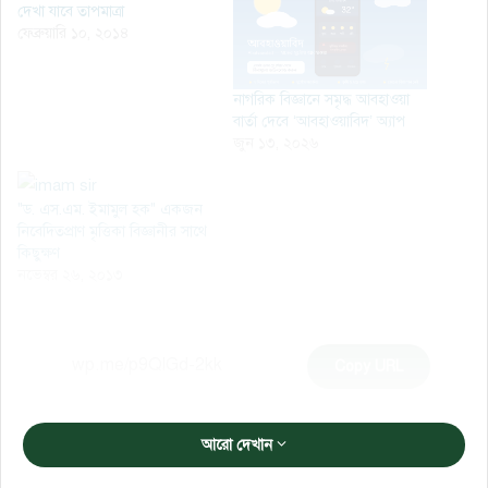
দেখা যাবে তাপমাত্রা
ফেব্রুয়ারি ১০, ২০১৪
নাগরিক বিজ্ঞানে সমৃদ্ধ আবহাওয়া
বার্তা দেবে ‘আবহাওয়াবিদ’ অ্যাপ
জুন ১৩, ২০২৬
"ড. এস.এম. ইমামুল হক" একজন
নিবেদিতপ্রাণ মৃত্তিকা বিজ্ঞানীর সাথে
কিছুক্ষণ
নভেম্বর ২৬, ২০১৩
Copy URL
আরো দেখান