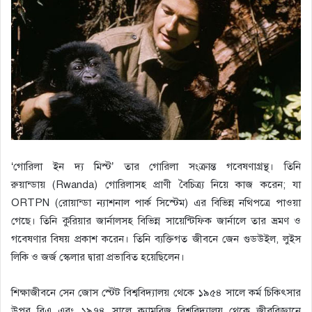
‘গোরিলা ইন দ্য মিস্ট’ তার গোরিলা সংক্রান্ত গবেষণাগ্রন্থ। তিনি
রুয়ান্ডায় (Rwanda) গোরিলাসহ প্রাণী বৈচিত্র্য নিয়ে কাজ করেন; যা
ORTPN (রোয়ান্ডা ন্যাশনাল পার্ক সিস্টেম) এর বিভিন্ন নথিপত্রে পাওয়া
গেছে। তিনি কুরিয়ার জার্নালসহ বিভিন্ন সায়েন্টিফিক জার্নালে তার ভ্রমণ ও
গবেষণার বিষয় প্রকাশ করেন। তিনি ব্যক্তিগত জীবনে জেন গুডউইল, লুইস
লিকি ও জর্জ স্কেলার দ্বারা প্রভাবিত হয়েছিলেন।
শিক্ষাজীবনে সেন জোস স্টেট বিশ্ববিদ্যালয় থেকে ১৯৫৪ সালে কর্ম চিকিৎসার
উপর বিএ এবং ১৯৭৪ সালে ক্যামব্রিজ বিশ্ববিদ্যালয় থেকে জীববিজ্ঞানে