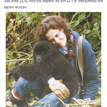
এরই ধারায় ১৯৭৯ সালে চার আফ্রিকান সহ ফসি ৯৮৭ টি পশুহত্যাকারির ফাঁদ
হস্তক্ষেপ করেছেন।