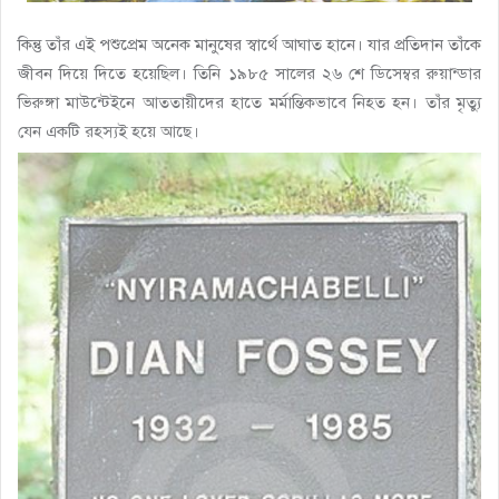
কিন্তু তাঁর এই পশুপ্রেম অনেক মানুষের স্বার্থে আঘাত হানে। যার প্রতিদান তাঁকে
জীবন দিয়ে দিতে হয়েছিল। তিনি ১৯৮৫ সালের ২৬ শে ডিসেম্বর রুয়ান্ডার
ভিরুঙ্গা মাউন্টেইনে আততায়ীদের হাতে মর্মান্তিকভাবে নিহত হন। তাঁর মৃত্যু
যেন একটি রহস্যই হয়ে আছে।