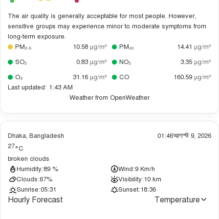
The air quality is generally acceptable for most people. However,
sensitive groups may experience minor to moderate symptoms from
long-term exposure.
PM₂.₅
10.58
µg/m³
PM₁₀
14.41
µg/m³
SO₂
0.83
µg/m³
NO₂
3.35
µg/m³
O₃
31.16
µg/m³
CO
160.59
µg/m³
Last updated: 1:43 AM
Weather from OpenWeather
Dhaka, Bangladesh
01:46
আগস্ট 9, 2026
27
°C
broken clouds
Humidity:
89 %
Wind:
9 Km/h
Clouds:
67%
Visibility:
10 km
Sunrise:
05:31
Sunset:
18:36
Hourly Forecast
Temperature