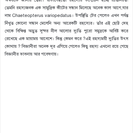
অক্ষরকে জানার তেষ্টা। এভাবেইতো রহস্যের উন্মোচন হচ্ছে প্রতিনিয়ত!
তেমনি রহস্যজনক এক সামুদ্রিক কীটের সন্ধান মিলেছে অনেক কাল আগে,যার
নাম Chaeteopterus variopedatus। উপস্থিতি টের পেলেও এখন পর্যন্ত
নিঁখুত কোনো সন্ধান মেলেনি অন্য আরেকটি রহস্যের। তাঁর এই ছোট্ট দেহ
থেকে বিক্ষিপ্ত অদ্ভুত সুন্দর নীল আলোর দ্যুতি পুরো সমুদ্রকে আবিষ্ট করে
রেখেছে এক মায়াময় আবেশে। কিন্তু কেমন করে ?এই রহস্যময়ী দ্যুতির উৎস
কোথায় ? বিজ্ঞানীরা অনেক দূর এগিয়ে গেলেও কিছু রহস্য এখনো রয়ে গেছে
বিজ্ঞানীর ভাবনায় আর গবেষণায়।