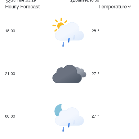
Sunrise:
05:29
Sunset:
18:38
Hourly Forecast
Temperature
18:00
28
°
21:00
27
°
00:00
27
°