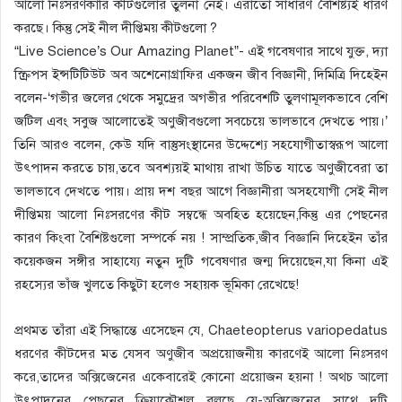
আলো নিঃসরণকারি কীটগুলোর তুলনা নেই। এরাতো সাধারণ বৈশিষ্ট্যই ধারণ
করছে। কিন্তু সেই নীল দীপ্তিময় কীটগুলো ?
“Live Science’s Our Amazing Planet”- এই গবেষণার সাথে যুক্ত, দ্যা
স্ক্রিপস ইন্সটিটিউট অব অশেনোগ্রাফির একজন জীব বিজ্ঞানী, দিমিত্রি দিহেইন
বলেন-‘গভীর জলের থেকে সমুদ্রের অগভীর পরিবেশটি তুলণামূলকভাবে বেশি
জটিল এবং সবুজ আলোতেই অণুজীবগুলো সবচেয়ে ভালভাবে দেখতে পায়।’
তিনি আরও বলেন, কেউ যদি বাস্তুসংস্থানের উদ্দেশ্যে সহযোগীতাস্বরূপ আলো
উৎপাদন করতে চায়,তবে অবশ্যয়ই মাথায় রাখা উচিত যাতে অণুজীবেরা তা
ভালভাবে দেখতে পায়। প্রায় দশ বছর আগে বিজ্ঞানীরা অসহযোগী সেই নীল
দীপ্তিময় আলো নিঃসরণের কীট সম্বন্ধে অবহিত হয়েছেন,কিন্তু এর পেছনের
কারণ কিংবা বৈশিষ্টগুলো সম্পর্কে নয় ! সাম্প্রতিক,জীব বিজ্ঞানি দিহেইন তাঁর
কয়েকজন সঙ্গীর সাহায্যে নতুন দুটি গবেষণার জন্ম দিয়েছেন,যা কিনা এই
রহস্যের ভাঁজ খুলতে কিছুটা হলেও সহায়ক ভূমিকা রেখেছে!
প্রথমত তাঁরা এই সিদ্ধান্তে এসেছেন যে, Chaeteopterus variopedatus
ধরণের কীটদের মত যেসব অণুজীব অপ্রয়োজনীয় কারণেই আলো নিঃসরণ
করে,তাদের অক্সিজেনের একেবারেই কোনো প্রয়োজন হয়না ! অথচ আলো
উৎপাদনের পেছনের ক্রিয়াকৌশল বলছে যে-অক্সিজেনের সাথে দুটি