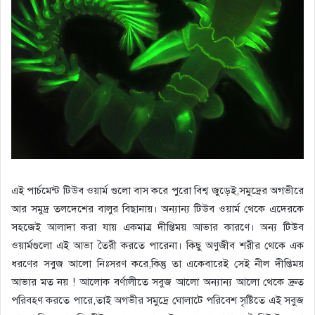
এই পার্চমেন্ট টিউব ওয়ার্ম গুলো বাস করে পুরো বিশ্ব জুড়েই,সমুদ্রের অগভীরে
আর সমুদ্র তলদেশের বালুর বিছানায়। অন্যান্য টিউব ওয়ার্ম থেকে এদেরকে
সহজেই আলাদা করা যায় একমাত্র দীপ্তিময় আভার কারণে। অন্য টিউব
ওয়ার্মগুলো এই আভা তৈরী করতে পারেনা। কিছু অণুজীব শরীর থেকে এক
ধরণের সবুজ আলো নিঃসরণ করে,কিন্তু তা একেবারেই সেই নীল দীপ্তিময়
আভার মত নয় ! আলোক বর্ণালীতে সবুজ আলো অন্যান্য আলো থেকে দ্রুত
পরিবহণ করতে পারে,তাই অগভীর সমুদ্রে ঘোলাটে পরিবেশ সৃষ্টিতে এই সবুজ