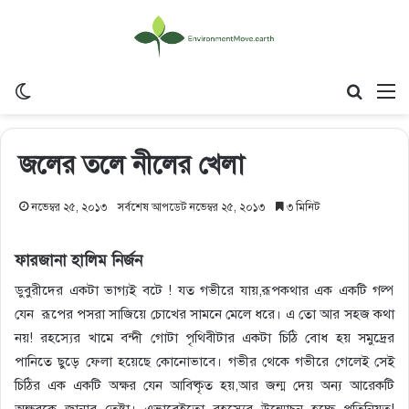
Switch skin
Search
M
জলের তলে নীলের খেলা
নভেম্বর ২৫, ২০১৩
সর্বশেষ আপডেট নভেম্বর ২৫, ২০১৩
৩ মিনিট
ফারজানা হালিম নির্জন
ডুবুরীদের একটা ভাগ্যই বটে ! যত গভীরে যায়,রূপকথার এক একটি গল্প
যেন রূপের পসরা সাজিয়ে চোখের সামনে মেলে ধরে। এ তো আর সহজ কথা
নয়! রহস্যের খামে বন্দী গোটা পৃথিবীটার একটা চিঠি বোধ হয় সমুদ্রের
পানিতে ছুড়ে ফেলা হয়েছে কোনোভাবে। গভীর থেকে গভীরে গেলেই সেই
চিঠির এক একটি অক্ষর যেন আবিষ্কৃত হয়,আর জন্ম দেয় অন্য আরেকটি