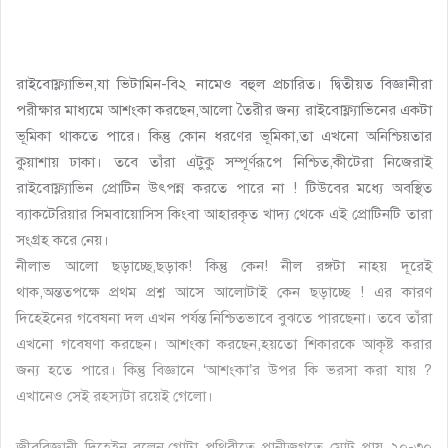
রাইবোফ্ল্যাভিন,যা ভিটামিন-বি২ নামেও বহুল প্রচারিত। দ্বিতীয়ত বিজ্ঞানীরা
পরীক্ষার মাধ্যমে আশংকা করছেন,আলো তৈরীর জন্য রাইবোফ্ল্যাভিনের একটা
ভূমিকা থাকতে পারে। কিন্তু কোন ধরণের ভূমিকা,তা এখনো অনিশ্চিয়তার
কুয়াশায় ঢাকা। তবে তাঁরা এটুকু সম্পূর্ণরূপে নিশ্চিত,কীটেরা নিজেরাই
রাইবোফ্ল্যাভিন প্রোটিন উৎপন্ন করতে পারে না ! টিউবের মধ্যে অবস্থিত
ব্যাকটেরিয়ার সিমবায়োসিস কিংবা আহারকৃত খাদ্য থেকে এই প্রোটিনটি তারা
সংগ্রহ করে নেয়।
নীলাভ আলো ছড়াচ্ছে,ছড়াক! কিন্তু কেন! নীল রঙ্গটা নাহয় দূরেই
থাক,অন্ততপক্ষে প্রথম প্রশ্ন আসে আলোটাই কেন ছড়াচ্ছে ! এর কারণ
দিহেইনের গবেষনা দল এখন পর্যন্ত নিশ্চিতভাবে বুঝতে পারছেনা। তবে তাঁরা
এখনো গবেষণা করছেন। আশংকা করছেন,হয়তো শিকারকে আকৃষ্ট করার
জন্য হতে পারে। কিন্তু বিজ্ঞানে ‘আশংকা’র উপর কি ভরসা করা যায় ?
এখানেও সেই রহস্যটা রয়েই গেলো।
জীববিজ্ঞানী দিহেইন বলেন,গোটা পৃথিবীতে প্রানীজগতে মোট প্রায় ২০-৩০