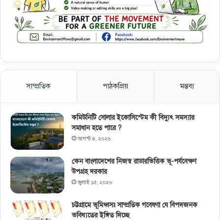
সাম্প্রতিক
পাঠকপ্রিয়
মন্তব্য
কমিউনিটি সোলার ইকোসিস্টেম কী বিদ্যুৎ সমস্যার
সমাধান হতে পারে ?
আগস্ট ৪, ২০২৬
কেন বাংলাদেশের নিজস্ব রাডারভিত্তিক ভূ-পর্যবেক্ষণ
উপগ্রহ দরকার
জুলাই ১৫, ২০২৬
চট্টগ্রামে ভূমিধ্বসঃ সাম্প্রতিক গবেষণা যে বিপদজনক
ভবিষ্যতের ইঙ্গিত দিচ্ছে