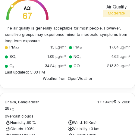
Air Quality
AQI
67
Moderate
The air quality is generally acceptable for most people. However,
sensitive groups may experience minor to moderate symptoms from
long-term exposure.
PM₂.₅
15
µg/m³
PM₁₀
17.04
µg/m³
SO₂
1.08
µg/m³
NO₂
4.62
µg/m³
O₃
34.24
µg/m³
CO
213.32
µg/m³
Last updated: 5:08 PM
Weather from OpenWeather
Dhaka, Bangladesh
17:19
আগস্ট 6, 2026
28
°C
overcast clouds
Humidity:
80 %
Wind:
16 Km/h
Clouds:
100%
Visibility:
10 km