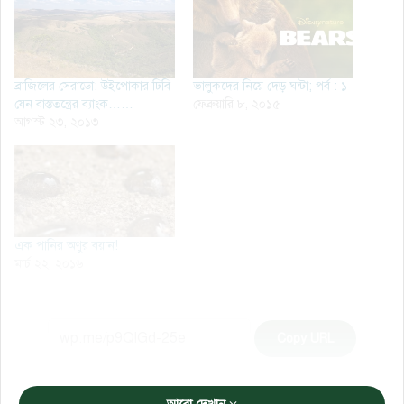
ব্রাজিলের সেরাডো: উইপোকার ঢিবি
ভালুকদের নিয়ে দেড় ঘন্টা; পর্ব : ১
যেন বাস্ততন্ত্রের ব্যাংক……
ফেব্রুয়ারি ৮, ২০১৫
আগস্ট ২৩, ২০১৩
এক পানির অণুর বয়ান!
মার্চ ২২, ২০১৬
Copy URL