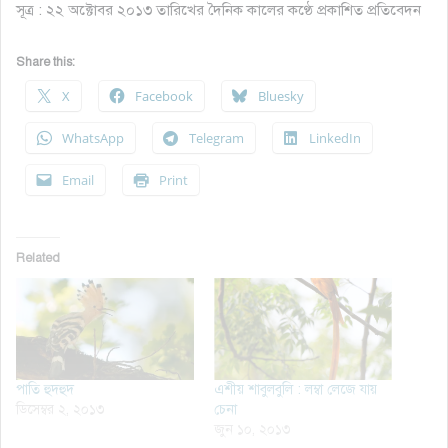
সূত্র : ২২ অক্টোবর ২০১৩ তারিখের দৈনিক কালের কণ্ঠে প্রকাশিত প্রতিবেদন
Share this:
X
Facebook
Bluesky
WhatsApp
Telegram
LinkedIn
Email
Print
Related
পাতি হুদহুদ
এশীয় শাবুলবুলি : লম্বা লেজে যায়
ডিসেম্বর ২, ২০১৩
চেনা
জুন ১০, ২০১৩