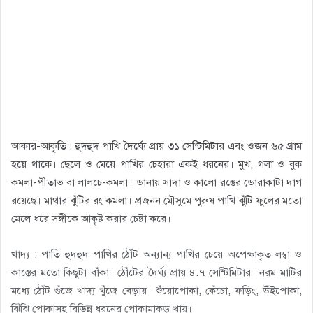
আকার-আকৃতি : হুদহুদ পাখি দৈর্ঘ্যে প্রায় ৩১ সেন্টিমিটার এবং ওজন ৬৫ গ্রাম
হয়ে থাকে। ছেলে ও মেয়ে পাখির চেহারা একই ধরনের। মুখ, গলা ও বুক
কমলা-পীতাভ বা লালচে-কমলা। ডানায় সাদা ও কালো রঙের ডোরাকাটা দাগ
রয়েছে। মাথার ঝুঁটির রং কমলা। প্রজনন মৌসুমে পুরুষ পাখি ঝুঁটি ফুলের মতো
মেলে ধরে সঙ্গীকে আকৃষ্ট করার চেষ্টা করে।
খাদ্য : পাতি হুদহুদ পাখির ঠোঁট অন্যান্য পাখির চেয়ে অপেক্ষাকৃত লম্বা ও
কাস্তের মতো কিছুটা বাঁকা। ঠোঁটের দৈর্ঘ্য প্রায় ৪.৭ সেন্টিমিটার। নরম মাটির
মধ্যে ঠোঁট গুঁজে খাদ্য খুঁজে বেড়ায়। শুঁয়োপোকা, কেঁচো, ফড়িং, উঁইপোকা,
ঝিঁঝি পোকাসহ বিভিন্ন ধরনের পোকামাকড় খায়।