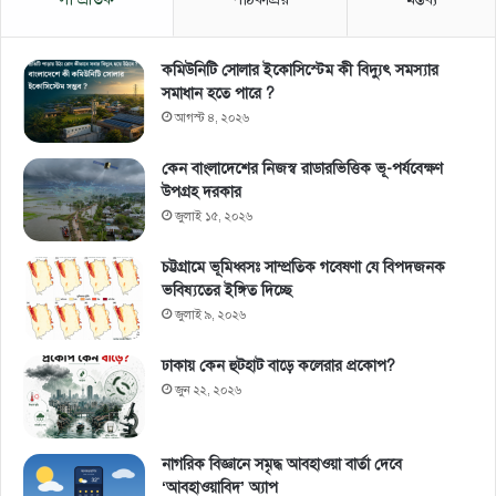
কমিউনিটি সোলার ইকোসিস্টেম কী বিদ্যুৎ সমস্যার
সমাধান হতে পারে ?
আগস্ট ৪, ২০২৬
কেন বাংলাদেশের নিজস্ব রাডারভিত্তিক ভূ-পর্যবেক্ষণ
উপগ্রহ দরকার
জুলাই ১৫, ২০২৬
চট্টগ্রামে ভূমিধ্বসঃ সাম্প্রতিক গবেষণা যে বিপদজনক
ভবিষ্যতের ইঙ্গিত দিচ্ছে
জুলাই ৯, ২০২৬
ঢাকায় কেন হুটহাট বাড়ে কলেরার প্রকোপ?
জুন ২২, ২০২৬
নাগরিক বিজ্ঞানে সমৃদ্ধ আবহাওয়া বার্তা দেবে
‘আবহাওয়াবিদ’ অ্যাপ