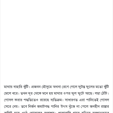
মাথায় বাহারি ঝুঁটি। প্রজনন মৌসুমে অথবা রেগে গেলে ফুটন্ত ফুলের মতো ঝুঁটি
মেলে ধরে। তখন দূর থেকে মনে হয় মাথার ওপর ফুল ফুটে আছে। লম্বা ঠোঁট।
গোসল করার পদ্ধতিতেও রয়েছে ব্যতিক্রম। সাধারণত এরা পানিতেই গোসল
সেরে নেয়। তবে নির্জন জমাটবদ্ধ পানির উৎস খুঁজে না পেলে জনহীন রাস্তার
বালিই হয়ে ওঠে গোসলের জলাশয়। ধুলোবালি গায়ে ছড়িয়ে দলগতভাবে