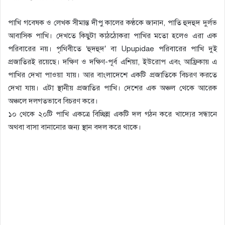
পাখি গবেষক ও লেখক সীমান্ত দীপু কালের কণ্ঠকে জানান, পাতি হুদহুদ দুর্লভ
আবাসিক পাখি। দেখতে কিছুটা কাঠঠোকরা পাখির মতো হলেও এরা এক
পরিবারের নয়। পৃথিবীতে ‘হুদহুদ’ বা Upupidae পরিবারের পাখি দুই
প্রজাতিরই রয়েছে। দক্ষিণ ও দক্ষিণ-পূর্ব এশিয়া, ইউরোপ এবং আফ্রিকায় এ
পাখির দেখা পাওয়া যায়। আর বাংলাদেশে একটি প্রজাতিকে বিচরণ করতে
দেখা যায়। এটা স্থানীয় প্রজাতির পাখি। দেশের এক অঞ্চল থেকে আরেক
অঞ্চলে দলগতভাবে বিচরণ করে।
১০ থেকে ২০টি পাখি একত্রে বিচ্ছিন্ন একটি দল গঠন করে খাদ্যের সন্ধানে
অথবা বাসা বানানোর জন্য স্থান বদল করে থাকে।