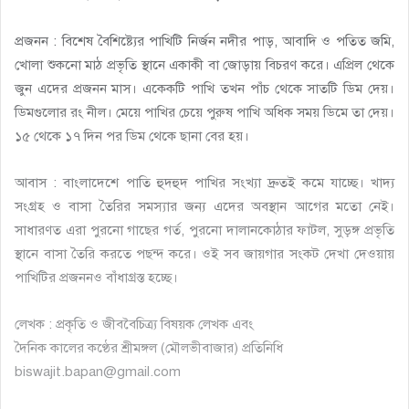
প্রজনন : বিশেষ বৈশিষ্ট্যের পাখিটি নির্জন নদীর পাড়, আবাদি ও পতিত জমি,
খোলা শুকনো মাঠ প্রভৃতি স্থানে একাকী বা জোড়ায় বিচরণ করে। এপ্রিল থেকে
জুন এদের প্রজনন মাস। একেকটি পাখি তখন পাঁচ থেকে সাতটি ডিম দেয়।
ডিমগুলোর রং নীল। মেয়ে পাখির চেয়ে পুরুষ পাখি অধিক সময় ডিমে তা দেয়।
১৫ থেকে ১৭ দিন পর ডিম থেকে ছানা বের হয়।
আবাস : বাংলাদেশে পাতি হুদহুদ পাখির সংখ্যা দ্রুতই কমে যাচ্ছে। খাদ্য
সংগ্রহ ও বাসা তৈরির সমস্যার জন্য এদের অবস্থান আগের মতো নেই।
সাধারণত এরা পুরনো গাছের গর্ত, পুরনো দালানকোঠার ফাটল, সুড়ঙ্গ প্রভৃতি
স্থানে বাসা তৈরি করতে পছন্দ করে। ওই সব জায়গার সংকট দেখা দেওয়ায়
পাখিটির প্রজননও বাঁধাগ্রস্ত হচ্ছে।
লেখক : প্রকৃতি ও জীববৈচিত্র্য বিষয়ক লেখক এবং
দৈনিক কালের কণ্ঠের শ্রীমঙ্গল (মৌলভীবাজার) প্রতিনিধি
biswajit.bapan@gmail.com