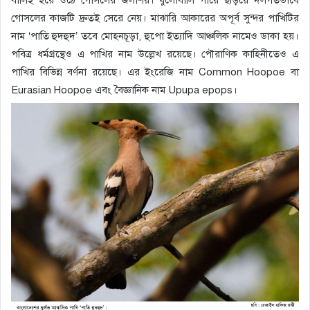
গোসলের কাজটি দ্রুতই সেরে নেয়। মাঝারি আকারের অপূর্ব সুন্দর পাখিটির
নাম ‘পাতি হুদহুদ’ তবে মোহনচূড়া, হুপো ইত্যাদি আঞ্চলিক নামেও ডাকা হয়।
পবিত্র ধর্মগ্রন্থেও এ পাখির নাম উল্লেখ রয়েছে। পৌরাণিক কাহিনীতেও এ
পাখির বিভিন্ন বর্ণনা রয়েছে। এর ইংরেজি নাম Common Hoopoe বা
Eurasian Hoopoe এবং বৈজ্ঞানিক নাম Upupa epops।