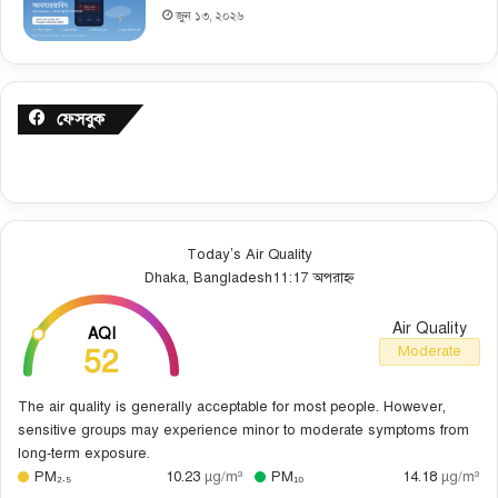
জুন ১৩, ২০২৬
ফেসবুক
Today’s Air Quality
Dhaka, Bangladesh
11:17 অপরাহ্ন
Air Quality
AQI
52
Moderate
The air quality is generally acceptable for most people. However,
sensitive groups may experience minor to moderate symptoms from
long-term exposure.
PM₂.₅
10.23
µg/m³
PM₁₀
14.18
µg/m³