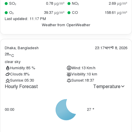
SO₂
0.78
µg/m³
NO₂
2.69
µg/m³
O₃
39.37
µg/m³
CO
158.61
µg/m³
Last updated: 11:17 PM
Weather from OpenWeather
Dhaka, Bangladesh
23:17
আগস্ট 8, 2026
28
°C
clear sky
Humidity:
85 %
Wind:
13 Km/h
Clouds:
8%
Visibility:
10 km
Sunrise:
05:30
Sunset:
18:37
Hourly Forecast
Temperature
00:00
27
°