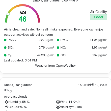
Dhaka, Bangladesh
3:05 অপরাহ্ন
Air Quality
AQI
46
Good
Air is clean and safe. No health risks expected. Everyone can enjoy
outdoor activities without concern.
PM₂.₅
9.27
µg/m³
PM₁₀
11.04
µg/m³
SO₂
0.76
µg/m³
NO₂
1.97
µg/m³
O₃
49.28
µg/m³
CO
167
µg/m³
Last updated: 3:04 PM
Weather from OpenWeather
Dhaka, Bangladesh
15:05
আগস্ট 10, 2026
33
°C
overcast clouds
Humidity:
58 %
Wind:
14 Km/h
Clouds:
97%
Visibility:
10 km