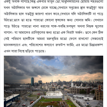
একটু অবাক লাগছে,কিন্তু একবার ভাবুন তো,আধুনিকায়নের ছোঁয়ায় শহরগুলো
যখন অট্টালিকার ঘন জঙ্গলে ঢেকে যাচ্ছে,সেখানে সবুজের স্থান কতটুকু! আর
অট্টালিকার ছাদ যতটুকু জায়গা ধারণ করে,সেখানে যদি অট্টালিকাটি না গড়ে
উঠতো,তবে তা হতে পারতো কোনো কৃষকের জন্য সোনার জমি। সেখানে
গড়ে উঠতে পারতো নানা ধরণের শাক-সবজি,ফলমূল অথবা নিছক ফুলের
বাগান। যা আমাদের প্রাণিকূলের জন্য হতো এক বিরাট অর্জন। তবে কেন ঠিক
সেই পরিমাণ ছাদটিকে আমরা মরুভূমির মতো ফেলে রাখবো! সেজন্যেই
মানবকল্যাণে এবং পরিবেশের কল্যাণে রুফটপ ফার্মিং এর মতো চিন্তাপ্রকল্প
এখন সারা বিশ্বে ছড়িয়ে পড়েছে।