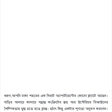
ধরুন,আপনি ঢাকা শহরের এক বিরাট অ্যাপার্টমেন্টের কোনো ফ্ল্যাটে আছেন।
বাড়ির আনাচে কানাচে সম্ভ্রান্ত কংক্রিটের স্তম্ভ আর ইন্টেরিয়র ডিজাইনের
শৈল্পিকতায় মুগ্ধ হতে হতে ক্লান্ত। হঠাৎ কিছু একটার শূণ্যতা অনুভব করলেন।