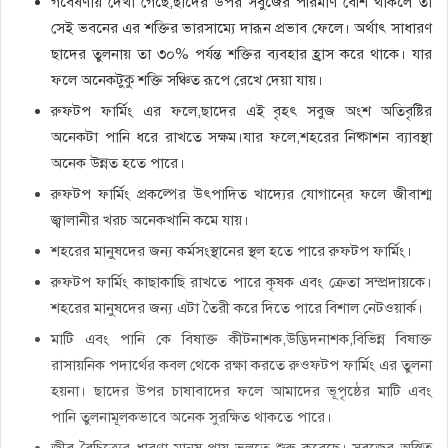
গবেষণায় দেখা গেছে,ছাদের উপর সবুজের পরিমাণ বেশি থাকলে তা
সেই ভবনের এর শক্তির ভারসাম্যে দারূন প্রভাব ফেলে। অর্থাৎ সাধারণ
ছাদের তুলনায় তা ৩০% পর্যন্ত শক্তির ব্যবহার হ্রাস করে থাকে। যার
ফলে অনেকটুকু শক্তি সঞ্চিত রূপে রেখে দেয়া যায়।
রুফটপ ফার্মিং এর ফলে,ছাদের এই বৃহৎ সবুজ অংশ অতিবৃষ্টির
অনেকটা পানি ধরে রাখতে সক্ষম।যার ফলে,শহরের নিষ্কাশন ব্যাবস্থা
অনেক উন্নত হতে পারে।
রুফটপ ফার্মিং প্রকল্পের উৎপাদিত খাদ্যের যোগানে্র ফলে জীবাশ্ম
জ্বালানীর খরচ অনেকখানি কমে যায়।
শহরের মানুষদের জন্য কর্মসংস্থানের স্থল হতে পারে রুফটপ ফার্মিং।
রুফটপ ফার্মিং কাছাকাছি রাখতে পারে কৃষক এবং ক্রেতা সম্প্রদায়কে।
শহরের মানুষদের জন্য এটা তৈরী করে দিতে পারে বিশাল নেটওয়ার্ক।
মাটি এবং পানি কে বিষাক্ত কীটনাশক,উদ্ভিদনাশক,বিভিন্ন বিষাক্ত
রাসায়নিক পদার্থের কবল থেকে রক্ষা করতে রুওফটপ ফার্মিং এর তুলনা
হয়না। ছাদের উপর চাষাবাদের ফলে আমাদের ভূপৃষ্ঠের মাটি এবং
পানি তুলনামূলকভাবে অনেক সুরক্ষিত থাকতে পারে।
জীব-বৈচিত্র্যের ধারণা মানুষ প্রায় ভুলতে শুরু করেছে। সবুজের অস্তিত্ব