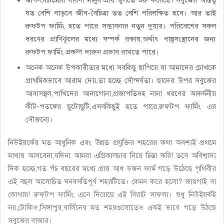
যত বেশি বাড়বে জীব-বৈচিত্র্য তত বেশি পরিলক্ষিত হবে। আর তাই
রুফটপ ফার্মিং হতে পারে সম্ভাবনার নতুন দুয়ার। পরিবেশের সকল
ধরণের প্রাণিকূলের মধ্যে সম্পর্ক রক্ষায়,অর্থাৎ বাস্তুসংস্থানের জন্য
রুফটপ ফার্মিং প্রকল্প দারুন প্রভাব রাখতে পারে।
অনেক অনেক উপকারীতার মধ্যে সবকিছু ছাপিয়ে যা আমাদের চোখকে
প্রাথমিকভাবে আরাম দেয়,তা হচ্ছে সৌন্দর্যতা। ছাদের উপর সবুজের
আবাসস্থল,পাখিদের আনাগোনা,প্রজাপতিসহ নানা ধরণের আকর্ষনীয়
কীট-পতঙ্গের ছুটোছুটি,এসবকিছুই হতে পারে,রুফটপ ফার্মিং এর
সৌজন্যে।
নিউইয়র্কের মত আধুনিক এবং উন্নত প্রযুক্তির শহরের কথা অবশ্যই প্রথমে
মাথায় আসবেনা,যদিনা আমরা এগ্রিকালচার নিয়ে চিন্তা করি! তবে অবিশ্বাস্য
দিক হচ্ছে,গত পঁচ বছরের মধ্যে প্রায় আধ ডজন ফার্ম গড়ে উঠেছে পৃথিবীর
এই বহুল আলোচিত ঘনবসতিপূর্ণ শহরটিতে। কেমন করে হলো? জায়গাই বা
কোথায়! রুফটপ ফার্মিং এনে দিয়েছে এই বিরাট সাফল্য। শুধু নিউইয়র্কই
নয়,টোকিও,সিঙ্গাপুর,বার্লিনের মত শহরগুলোতেও একই ভাবে গড়ে উঠছে
সবুজের বাজার।