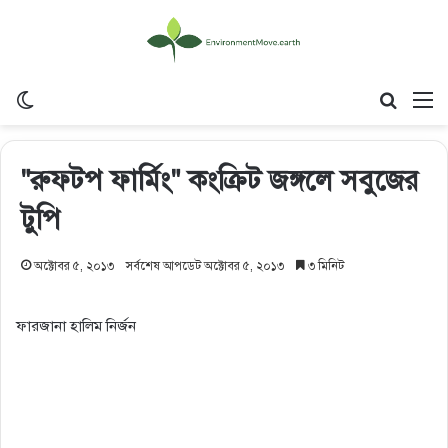
Switch skin
Search
M
"রুফটপ ফার্মিং" কংক্রিট জঙ্গলে সবুজের
টুপি
অক্টোবর ৫, ২০১৩
সর্বশেষ আপডেট অক্টোবর ৫, ২০১৩
৩ মিনিট
ফারজানা হালিম নির্জন