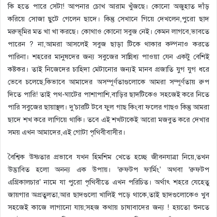
কি হতে পারে সেটা! আপনার চোখ আরাম খুঁজছে। কোনো অজুহাত দাঁড়
করিয়ে সোজা ছুটে গেলেন ছাদে। কিন্তু সেখানে গিয়ে দেখলেন,পুরো ছাদ
মরুভূমির মত খা খা করছে। কোথাও কোনো সবুজ নেই। কেমন লাগবে,ভাবতে
পারেন ? না,আমরা আসলেই সবুজ ছাড়া টিকে থাকার কল্পনাও করতে
পারিনা। শহরের মানুষদের জন্য সবুজের সান্নিধ্য পাওয়া যেন একটু বেশিই
কষ্টকর। তাই নিজেদের চাহিদা মেটানোর জন্যই মানব প্রজাতি যুগ যুগ ধরে
ভেবে চলেছে,কিভাবে আমাদের অসম্পূর্ণতাগুলোকে আমরা সম্পূর্ণতায় রুপ
দিতে পারি! তাই পথ-ঘাটের পাশাপাশি,বাড়ির ছাদটিকেও সহজেই করে নিতে
পারি সবুজের ছায়াস্থল। দু’চারটি টবে ফুল গাছ কিংবা ফলের গাছও কিন্তু আমরা
ছাদে শখ করে লাগিয়ে থাকি। তবে এই শখটাকেই আরো মজবুত করে দেখার
সময় এখন আমাদের,এই গোটা পৃথিবীবাসীর।
বৈশ্বিক উষ্ণতার প্রভাবে যখন হিমশিম খেতে হচ্ছে জীবনযাত্রা নিয়ে,তখন
উদ্ভাবিত হলো অনন্য এক উপায়। ‘রুফটপ ফার্মিং’ অথবা ‘রুফটপ
এগ্রিকালচার’ নামে যা পুরো পৃথিবীতে এখন পরিচিত। অর্থাৎ শহরে যেহেতু
জায়গার অপ্রতুলতা,আর ছাদগুলো খালিই পড়ে থাকে,তাই ছাদগুলোকেও খুব
সহজেই কাজে লাগানো যায়;সহজ কথায় চাষাবাদের জন্য ! হয়তো শুনতে