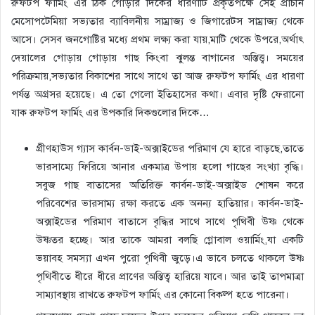
রুফটপ ফার্মিং এর ঠিক গোড়ার দিকের ধারণাটি প্রকৃতপক্ষে সেই প্রাচীন
মেসোপটেমিয়া সভ্যতার ব্যাবিলনীয় সাম্রাজ্য ও জিগারেটস সাম্রাজ্য থেকে
আসে। সেসব জনগোষ্টির মধ্যে প্রথম লক্ষ্য করা যায়,মাটি থেকে উপরে,অর্থাৎ
দেয়ালের গোড়ায় গোড়ায় গাছ কিংবা ঝুলন্ত বাগানের অস্তিত্ত্ব। সময়ের
পরিক্রমায়,সভ্যতার বিকাশের সাথে সাথে তা আজ রুফটপ ফার্মিং এর ধারণা
পর্যন্ত অগ্রসর হয়েছে। এ তো গেলো ইতিহাসের কথা। এবার দৃষ্টি ফেরানো
যাক রুফটপ ফার্মিং এর উপকারি দিকগুলোর দিকে…
গ্রীণহাউস গ্যাস কার্বন-ডাই-অক্সাইডের পরিমাণ যে হারে বাড়ছে,তাতে
ভারসাম্যে ফিরিয়ে আনার একমাত্র উপায় হলো গাছের সংখ্যা বৃদ্ধি।
সবুজ গাছ বাতাসের অতিরিক্ত কার্বন-ডাই-অক্সাইড শোষন করে
পরিবেশের ভারসাম্য রক্ষা করতে এক অনন্য হাতিয়ার। কার্বন-ডাই-
অক্সাইডের পরিমাণ বাতাসে বৃদ্ধির সাথে সাথে পৃথিবী উষ্ণ থেকে
উষ্ণতর হচ্ছে। আর তাকে আমরা বলছি গ্লোবাল ওয়ার্মিং,যা একটি
ভয়াবহ সমস্যা এখন পুরো পৃথিবী জুড়ে।এ ভাবে চলতে থাকলে উষ্ণ
পৃথিবীতে ধীরে ধীরে প্রাণের অস্তিত্ব হারিয়ে যাবে। আর তাই তাপমাত্রা
সাম্যাবস্থায় রাখতে রুফটপ ফার্মিং এর কোনো বিকল্প হতে পারেনা।