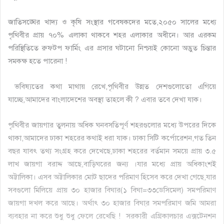
জাতিসঙ্ঘের খাদ্য ও কৃষি সংস্থার গবেষকদের মতে,২০৫০ সালের মধ্যে
পৃথিবীর প্রায় ৭০% এলাকা থাকবে শহর এলাকার অধীনে। আর এরকম
পরিস্থিতিতে রুফটপ ফার্মিং এর প্রসার ঘটানো নিশ্চয়ই কোনো অদ্ভুত চিন্তার
সমকক্ষ হতে পারেনা !
ভবিষ্যতের কথা মাথায় রেখে,পৃথিবীর উন্নত দেশগুলোতো এগিয়ে
যাচ্ছে,আমাদের বাংলাদেশের অবস্থা তাহলে কী ? এবার তবে দেখা যাক।
পৃথিবীর জায়গার তুলনায় অধিক ঘনবসতিপূর্ণ শহরগুলোর মধ্যে উপরের দিকে
থাকা,আমাদের ঢাকা শহরের কথাই ধরা যাক। ঢাকা সিটি কর্পোরেশন,গত তিন
বছর যাবৎ তথ্য সংগ্রহ করে দেখেছে,ঢাকা শহরের বর্তমান সময়ে প্রায় ৩.৫
লাখ জায়গা বরাদ্দ আছে,বাড়িঘরের জন্য ।যার মধ্যে প্রায় অধিকাংশই
অট্টালিকা। এসব অট্টালিকার মোট ছাদের পরিমাণ হিসেব করে দেখা গেছে,যার
সবগুলো মিলিয়ে প্রায় ৩০ হাজার বিঘার(১ বিঘা=৩৩ডেসিমেল) সমপরিমাণ
জায়গা দখল করে আছে। অর্থাৎ ৩০ হাজার বিঘা্র সমপরিমাণ জমি আমরা
ব্যবহার না করে শুধু শুধু ফেলে রেখেছি ! সরকারী এগ্রিকালচার এক্সটেনশন