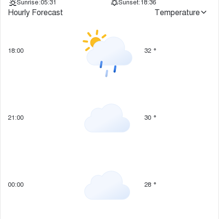
Sunrise:
05:31
Sunset:
18:36
Hourly Forecast
Temperature
18:00
32
°
21:00
30
°
00:00
28
°