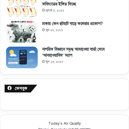
ভবিষ্যতের ইঙ্গিত দিচ্ছে
জুলাই ৯, ২০২৬
ঢাকায় কেন হুটহাট বাড়ে কলেরার প্রকোপ?
জুন ২২, ২০২৬
নাগরিক বিজ্ঞানে সমৃদ্ধ আবহাওয়া বার্তা দেবে
‘আবহাওয়াবিদ’ অ্যাপ
জুন ১৩, ২০২৬
ফেসবুক
Today’s Air Quality