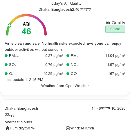
Today’s Air Quality
Dhaka, Bangladesh
2:46 অপরাহ্ন
Air Quality
AQI
46
Good
Air is clean and safe. No health risks expected. Everyone can enjoy
outdoor activities without concern.
PM₂.₅
9.27
µg/m³
PM₁₀
11.04
µg/m³
SO₂
0.76
µg/m³
NO₂
1.97
µg/m³
O₃
49.28
µg/m³
CO
167
µg/m³
Last updated: 2:46 PM
Weather from OpenWeather
Dhaka, Bangladesh
14:46
আগস্ট 10, 2026
33
°C
overcast clouds
Humidity:
58 %
Wind:
14 Km/h