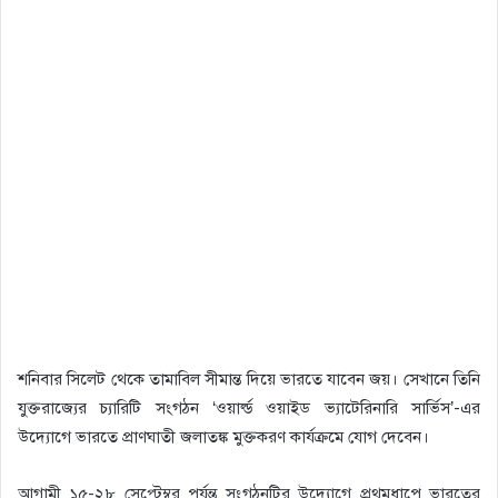
শনিবার সিলেট থেকে তামাবিল সীমান্ত দিয়ে ভারতে যাবেন জয়। সেখানে তিনি
যুক্তরাজ্যের চ্যারিটি সংগঠন ‘ওয়ার্ল্ড ওয়াইড ভ্যাটেরিনারি সার্ভিস’-এর
উদ্যোগে ভারতে প্রাণঘাতী জলাতঙ্ক মুক্তকরণ কার্যক্রমে যোগ দেবেন।
আগামী ১৫-২৮ সেপ্টেম্বর পর্যন্ত সংগঠনটির উদ্যোগে প্রথমধাপে ভারতের