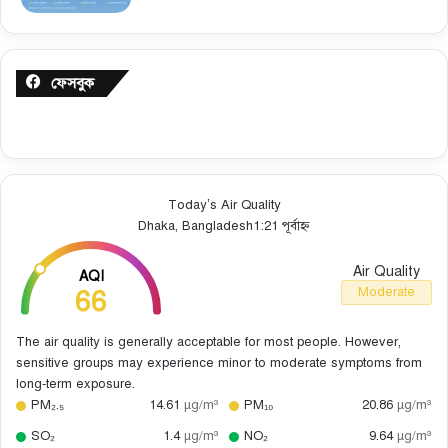
ফেসবুক
Today’s Air Quality
Dhaka, Bangladesh
1:21 পূর্বাহ্ন
Air Quality
AQI
66
Moderate
The air quality is generally acceptable for most people. However,
sensitive groups may experience minor to moderate symptoms from
long-term exposure.
PM₂.₅
14.61
µg/m³
PM₁₀
20.86
µg/m³
SO₂
1.4
µg/m³
NO₂
9.64
µg/m³