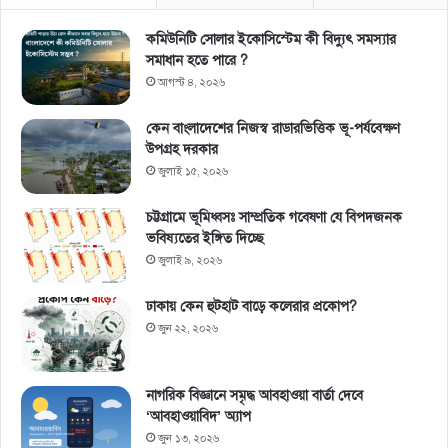
কমিউনিটি সোলার ইকোসিস্টেম কী বিদ্যুৎ সমস্যার
সমাধান হতে পারে ?
আগস্ট ৪, ২০২৬
কেন বাংলাদেশের নিজস্ব রাডারভিত্তিক ভূ-পর্যবেক্ষণ
উপগ্রহ দরকার
জুলাই ১৫, ২০২৬
চট্টগ্রামে ভূমিধ্বসঃ সাম্প্রতিক গবেষণা যে বিপদজনক
ভবিষ্যতের ইঙ্গিত দিচ্ছে
জুলাই ৯, ২০২৬
ঢাকায় কেন হুটহাট বাড়ে কলেরার প্রকোপ?
জুন ২২, ২০২৬
নাগরিক বিজ্ঞানে সমৃদ্ধ আবহাওয়া বার্তা দেবে
‘আবহাওয়াবিদ’ অ্যাপ
জুন ১৩, ২০২৬