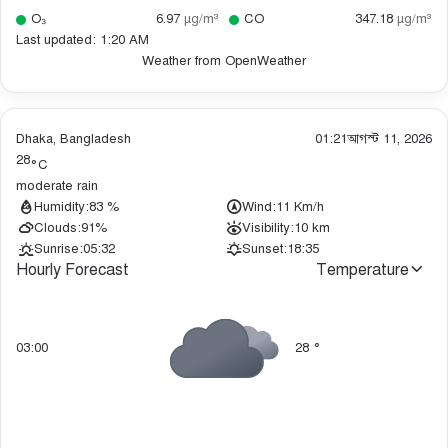
O₃
6.97
µg/m³
CO
347.18
µg/m³
Last updated: 1:20 AM
Weather from OpenWeather
Dhaka, Bangladesh
01:21
আগস্ট 11, 2026
28
°C
moderate rain
Humidity:
83 %
Wind:
11 Km/h
Clouds:
91%
Visibility:
10 km
Sunrise:
05:32
Sunset:
18:35
Hourly Forecast
Temperature
03:00
28
°