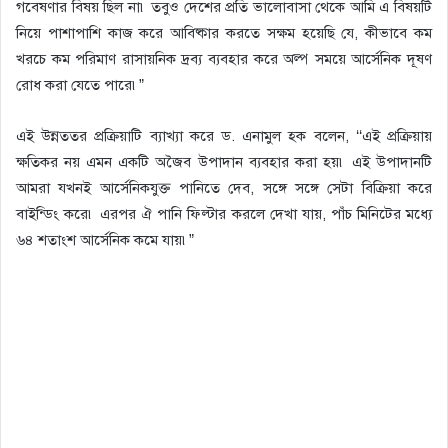
গবেষণার বিষয় ছিল না৷ তবুও দেশের প্রতি ভালোবাসা থেকে আমি এ বিষয়টি
নিয়ে পাশাপাশি কাজ করে আবিষ্কার করতে সক্ষম হয়েছি যে, কীভাবে কম
খরচে কম পরিমাণ রাসায়নিক দ্রব্য ব্যবহার করে অল্প সময়ে আর্সেনিক দূষণ
রোধ করা যেতে পারে৷”
এই উন্নততর প্রক্রিয়াটি ব্যাখ্যা করে ড. এনামুল হক বলেন, ‘‘এই প্রক্রিয়ায়
ক্ষতিকর নয় এমন একটি অজৈব উপাদান ব্যবহার করা হয়৷ এই উপাদানটি
আমরা যখনই আর্সেনিকযুক্ত পানিতে দেব, সঙ্গে সঙ্গে সেটা বিক্রিয়া করে
বাইন্ডিং করে৷ এরপর ঐ পানি ফিল্টার করলে দেখা যায়, পাঁচ মিনিটের মধ্যে
৬৪ শতাংশ আর্সেনিক কমে যায়৷”