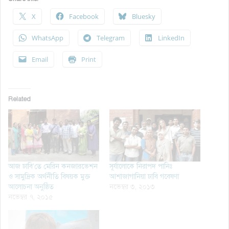
X
Facebook
Bluesky
WhatsApp
Telegram
LinkedIn
Email
Print
Related
আজ ঢাবি’তে মেরিন কনজারভেশন
সূর্যালোকে নিরাপদ পানিঃ
ও সামুদ্রিক অর্থনীতি বিষয়ক মুক্ত
আশাজাগানিয়া ঢাবি গবেষণা
আলোচনা অনুষ্ঠিত
নভেম্বর ৩, ২০১৩
নভেম্বর ৭, ২০১৫