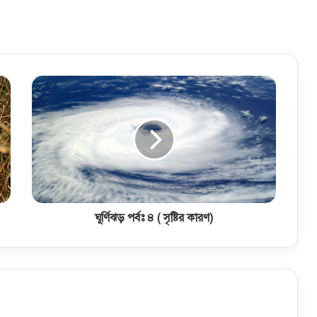
ঘূর্ণিঝড় পর্বঃ ৪ ( সৃষ্টির কারণ)