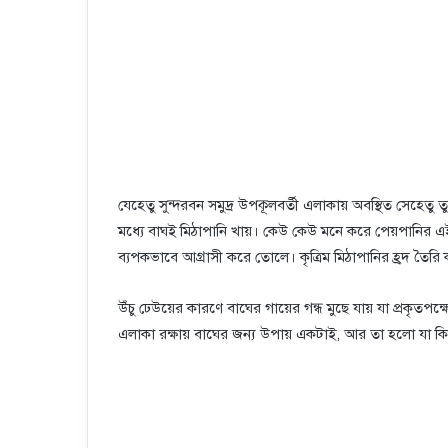
যেহেতু সুন্দরবন সমুদ্র উপকূলবর্তী এলাকায় অবস্থিত সেহেত
মধ্যে বাঘই মিঠাপানি খায়। কেউ কেউ মনে করে পেয়পানির এই ল
ব্যপকভাবে আগ্রাসী করে তোলে। কৃত্রিম মিঠাপানির হ্রদ তৈর
উঁচু ঢেউয়ের কারণে বাঘের গায়ের গন্ধ মুছে যায় যা প্রকৃত
এলাকা রক্ষায় বাঘের জন্য উপায় একটাই, আর তা হলো যা কিছু