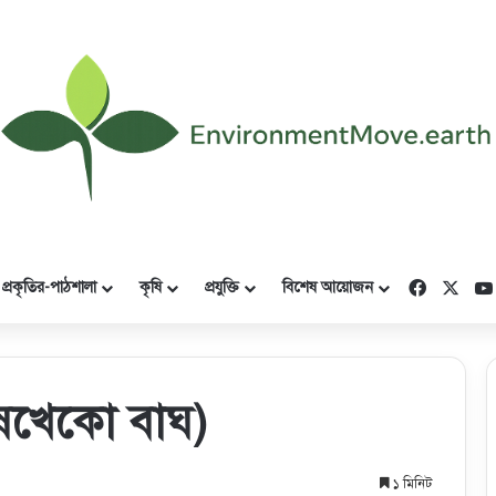
Faceboo
X
প্রকৃতির-পাঠশালা
কৃষি
প্রযুক্তি
বিশেষ আয়োজন
নুষখেকো বাঘ)
১ মিনিট