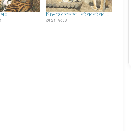
বস !!
সিংহ-বাঘের ভালবাসা – লাইগার লাইগার !!!
৩
মে ১৫, ২০১৪