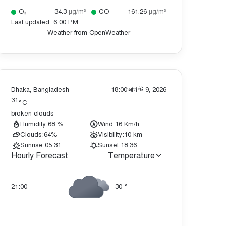
O₃
34.3
µg/m³
CO
161.26
µg/m³
Last updated: 6:00 PM
Weather from OpenWeather
Dhaka, Bangladesh
18:00
আগস্ট 9, 2026
31
°C
broken clouds
Humidity:
68 %
Wind:
16 Km/h
Clouds:
64%
Visibility:
10 km
Sunrise:
05:31
Sunset:
18:36
Hourly Forecast
Temperature
21:00
30
°