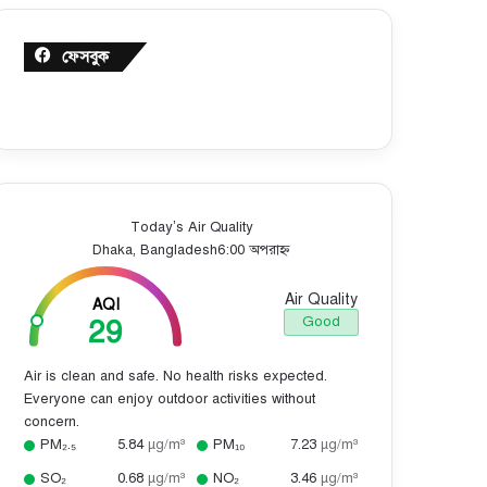
ফেসবুক
Today’s Air Quality
Dhaka, Bangladesh
6:00 অপরাহ্ন
Air Quality
AQI
29
Good
Air is clean and safe. No health risks expected.
Everyone can enjoy outdoor activities without
concern.
PM₂.₅
5.84
µg/m³
PM₁₀
7.23
µg/m³
SO₂
0.68
µg/m³
NO₂
3.46
µg/m³