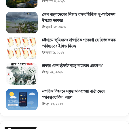
আগস্ট ৪, ২০২৬
কেন বাংলাদেশের নিজস্ব রাডারভিত্তিক ভূ-পর্যবেক্ষণ
উপগ্রহ দরকার
জুলাই ১৫, ২০২৬
চট্টগ্রামে ভূমিধ্বসঃ সাম্প্রতিক গবেষণা যে বিপদজনক
ভবিষ্যতের ইঙ্গিত দিচ্ছে
জুলাই ৯, ২০২৬
ঢাকায় কেন হুটহাট বাড়ে কলেরার প্রকোপ?
জুন ২২, ২০২৬
নাগরিক বিজ্ঞানে সমৃদ্ধ আবহাওয়া বার্তা দেবে
‘আবহাওয়াবিদ’ অ্যাপ
জুন ১৩, ২০২৬