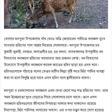
ভোলার মনপুরা উপজেলায় বাঁধ ভেঙে অতি জোয়ারের পানিতে বনাঞ্চল ডুবে
যাওয়ায় হরিণের পাল আশ্রয় নিয়েছে লোকালয়ে। মনপুরা উপজেলার চর
কুকরী-মুকরী, ঢালচর, কলাতলীর চর, চর বদনা, বাসভাঙ্গাসহ উপকূলীয় বন
বিভাগের বনাঞ্চলে হরিণের অভয়ারণ্য আর প্রজনন কেন্দ্র। বন বিভাগের
উদ্যোগে উপকূলীয় বনাঞ্চলে কয়েক জাতের হরিণ ছাড়া হয় এসব বনে।
হরিণগুলোকে বাঁচাতে বনের ভেতর মাটির কিল্লা সৃষ্টি করে মিঠা পানির ব্যবস্থা
করা না হলে বিলুপ্তি হয়ে যাবে এসব হরিণ বলে স্থানীয়দের ধারণা।
মনপুরা ও চরফ্যাশনের বনাঞ্চলে এখন দেখা মেলে শত শত হরিণের পাল। প্রায়
সময় ইচ্ছেমতো ঘুরে বেড়াতে গিয়ে লোকালয়ে চলে আসে। তবে এসব
বনাঞ্চলে হরিণগুলোর জীবনের নিশ্চয়তা থাকার কথা থাকলেও রয়েছে
নিরাপত্তা, মিঠা পানিসহ খাবারের অভাব। এর ওপর নতুন করে যোগ হয়েছে