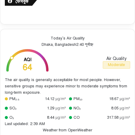
ফেসবুক
Today’s Air Quality
Dhaka, Bangladesh
2:40 পূর্বাহ্ন
Air Quality
AQI
64
Moderate
The air quality is generally acceptable for most people. However,
sensitive groups may experience minor to moderate symptoms from
long-term exposure.
PM₂.₅
14.12
µg/m³
PM₁₀
18.67
µg/m³
SO₂
1.29
µg/m³
NO₂
8.05
µg/m³
O₃
8.44
µg/m³
CO
317.58
µg/m³
Last updated: 2:39 AM
Weather from OpenWeather