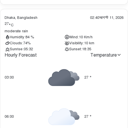
Dhaka, Bangladesh
02:40
আগস্ট 11, 2026
27
°C
moderate rain
Humidity:
84 %
Wind:
10 Km/h
Clouds:
74%
Visibility:
10 km
Sunrise:
05:32
Sunset:
18:35
Hourly Forecast
Temperature
03:00
27
°
06:00
27
°