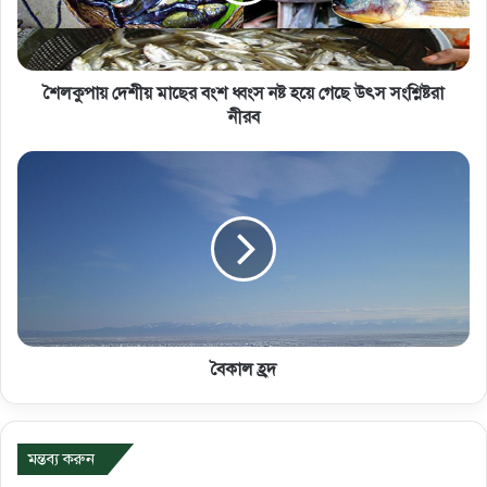
শৈলকুপায় দেশীয় মাছের বংশ ধ্বংস নষ্ট হয়ে গেছে উৎস সংশ্লিষ্টরা
নীরব
বৈকাল হ্রদ
মন্তব্য করুন