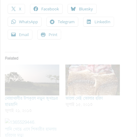
X
Facebook
Bluesky
WhatsApp
Telegram
LinkedIn
Email
Print
Related
নোয়াখালীর উপকূলে নতুন ভূখণ্ডের
ভালো নেই ভোলার হরিণ
হাতছানি
জুলাই ১৫, ২০১৩
জুলাই ২১, ২০১৩
পানি খেতে এসে শিকারীর হামলায়
হরিণের মৃত্যু