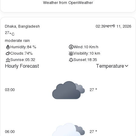
Weather from OpenWeather
Dhaka, Bangladesh
02:39
আগস্ট 11, 2026
27
°C
moderate rain
Humidity:
84 %
Wind:
10 Km/h
Clouds:
74%
Visibility:
10 km
Sunrise:
05:32
Sunset:
18:35
Hourly Forecast
Temperature
03:00
27
°
06:00
27
°