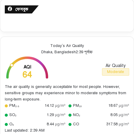
ফেসবুক
Today’s Air Quality
Dhaka, Bangladesh
2:39 পূর্বাহ্ন
Air Quality
AQI
64
Moderate
The air quality is generally acceptable for most people. However,
sensitive groups may experience minor to moderate symptoms from
long-term exposure.
PM₂.₅
14.12
µg/m³
PM₁₀
18.67
µg/m³
SO₂
1.29
µg/m³
NO₂
8.05
µg/m³
O₃
8.44
µg/m³
CO
317.58
µg/m³
Last updated: 2:39 AM