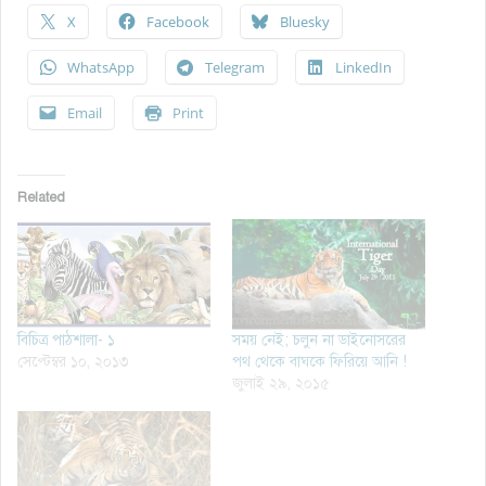
X
Facebook
Bluesky
WhatsApp
Telegram
LinkedIn
Email
Print
Related
বিচিত্র পাঠশালা- ১
সময় নেই; চলুন না ডাইনোসরের
সেপ্টেম্বর ১০, ২০১৩
পথ থেকে বাঘকে ফিরিয়ে আনি !
জুলাই ২৯, ২০১৫