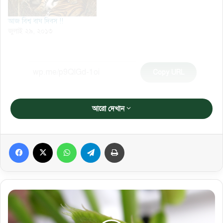
আজ বিশ্ব বাঘ দিবস !!
জুলাই ২৯, ২০১৩
Copy URL
আরো দেখান
Facebook
X
WhatsApp
Telegram
প্রিন্ট করুন