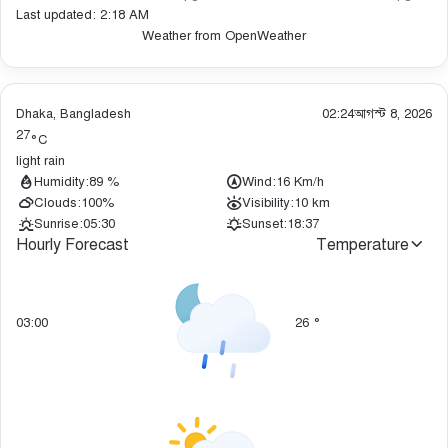
Last updated: 2:18 AM
Weather from OpenWeather
Dhaka, Bangladesh
02:24
আগস্ট 8, 2026
27
°C
light rain
Humidity:
89 %
Wind:
16 Km/h
Clouds:
100%
Visibility:
10 km
Sunrise:
05:30
Sunset:
18:37
Hourly Forecast
Temperature
03:00
26
°