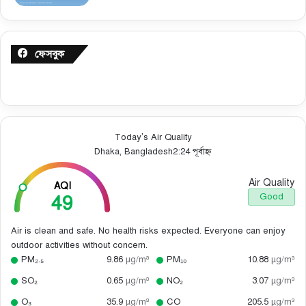
ফেসবুক
Today’s Air Quality
Dhaka, Bangladesh
2:24 পূর্বাহ্ন
Air Quality
AQI
49
Good
Air is clean and safe. No health risks expected. Everyone can enjoy
outdoor activities without concern.
PM₂.₅
9.86
µg/m³
PM₁₀
10.88
µg/m³
SO₂
0.65
µg/m³
NO₂
3.07
µg/m³
O₃
35.9
µg/m³
CO
205.5
µg/m³