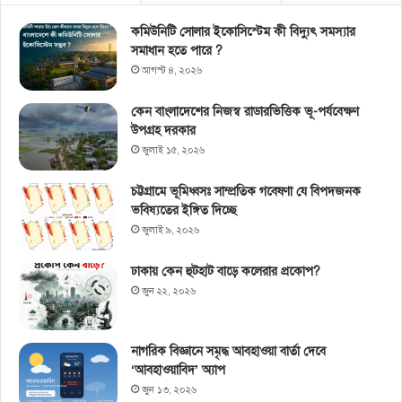
কমিউনিটি সোলার ইকোসিস্টেম কী বিদ্যুৎ সমস্যার
সমাধান হতে পারে ?
আগস্ট ৪, ২০২৬
কেন বাংলাদেশের নিজস্ব রাডারভিত্তিক ভূ-পর্যবেক্ষণ
উপগ্রহ দরকার
জুলাই ১৫, ২০২৬
চট্টগ্রামে ভূমিধ্বসঃ সাম্প্রতিক গবেষণা যে বিপদজনক
ভবিষ্যতের ইঙ্গিত দিচ্ছে
জুলাই ৯, ২০২৬
ঢাকায় কেন হুটহাট বাড়ে কলেরার প্রকোপ?
জুন ২২, ২০২৬
নাগরিক বিজ্ঞানে সমৃদ্ধ আবহাওয়া বার্তা দেবে
‘আবহাওয়াবিদ’ অ্যাপ
জুন ১৩, ২০২৬