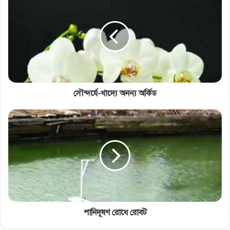
সৌন্দর্যে-খাদ্যে অনন্য অর্কিড
পানিদূষণ রোধে রোবট