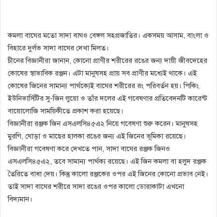
কমলা বাঘের মতো সাদা বাঘও বেঙ্গল সহপ্রজাতির। একসময় আসাম, বাংলা ও
বিহারে দুর্লভ সাদা বাঘের দেখা মিলত।
চীনের বিজ্ঞানীরা জানান, কোনো প্রাণীর শরীরের রঙের জন্য দায়ী জীবদেহের
কোষের স্বাভাবিক রঞ্জন। এটা মানুষসহ প্রায় সব প্রাণীর মধ্যেই থাকে। এই
কোষের জিনের সামান্য পার্থক্যেই বাঘের শরীরের রং পরিবর্তন হয়। পিকিং
ইউনিভার্সিটির সু-জিন লুয়ো ও তাঁর দলের এই গবেষণার প্রতিবেদনটি কারেন্ট
বায়োলোজি সাময়িকীতে প্রকাশ করা হয়েছে।
বিজ্ঞানীরা রঞ্জক জিন এসএলসি৪৫এ২ নিয়ে গবেষণা শুরু করেন। মানুষসহ
মুরগি, ঘোড়া ও মাছের হালকা রঙের জন্য এই জিনের ভূমিকা রয়েছে।
বিজ্ঞানীরা গবেষণা করে দেখতে পান, সাদা বাঘের রঞ্জক জিনও
এসএলসি৪৫এ২, তবে সামান্য পার্থক্য রয়েছে। এই জিন কমলা বা হলুদ রঞ্জক
তৈরিতে বাধা দেয়। কিন্তু কালো রঞ্জকের ওপর এই জিনের কোনো প্রভাব নেই।
তাই সাদা বাঘের শরীরে সাদা রঙের ওপর কালো ডোরাকাটা এখনো
বিদ্যমান।