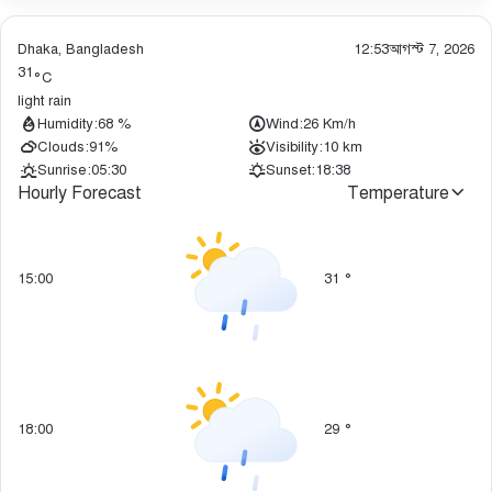
Dhaka, Bangladesh
12:53
আগস্ট 7, 2026
31
°C
light rain
Humidity:
68 %
Wind:
26 Km/h
Clouds:
91%
Visibility:
10 km
Sunrise:
05:30
Sunset:
18:38
Hourly Forecast
Temperature
15:00
31
°
18:00
29
°