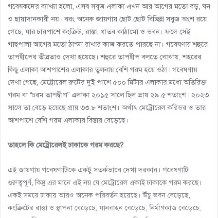
গবেষকদের ব্যাখ্যা হলো, এসব সবুজ এলাকা এখন আর আগের মতো বড়, ঘন
ও ছায়াদানকারী নয়। বরং অনেক জায়গায় ছোট ছোট বিচ্ছিন্ন সবুজ অংশ রয়ে
গেছে, যার চারপাশে কংক্রিট, রাস্তা, ধাতব কাঠামো ও ভবন। ফলে সেই
গাছপালা আগের মতো ঠান্ডা রাখার কাজ করতে পারছে না। গবেষণায় শহুরে
তাপদ্বীপের তীব্রতাও দেখা হয়েছে। শহুরে তাপদ্বীপ বলতে বোঝায়, শহরের
কিছু এলাকা আশপাশের এলাকার তুলনায় বেশি গরম হয়ে ওঠা। গবেষণায়
দেখা গেছে, মেট্রোরেল রুটের দুই পাশে ৫০০ মিটার এলাকার মধ্যে অতিরিক্ত
গরম বা “চরম তাপদ্বীপ” এলাকা ২০১৫ সালে ছিল প্রায় ২৯.৫ শতাংশ। ২০২৩
সালে তা বেড়ে হয়েছে প্রায় ৩৩.৮ শতাংশ। অর্থাৎ মেট্রোরেল করিডর ও তার
আশপাশে বেশি গরম এলাকার বিস্তার বেড়েছে।
তাহলে কি মেট্রোরেলই ঢাকাকে গরম করছে?
এই জায়গায় গবেষণাটিকে একটু সতর্কভাবে দেখা দরকার। গবেষণাটি
গুরুত্বপূর্ণ, কিন্তু এর মানে এই নয় যে মেট্রোরেল একাই ঢাকাকে গরম করছে।
একই সময়ে ঢাকায় আরও অনেক পরিবর্তন হয়েছে। উঁচু ভবন বেড়েছে,
কংক্রিটের রাস্তা ও স্থাপনা বেড়েছে, যানবাহন বেড়েছে, নির্মাণকাজ বেড়েছে,