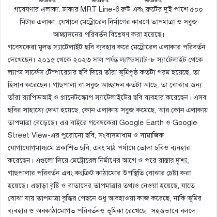
গবেষণার এলাকা: ঢাকার MRT Line-6 রুট এবং রুটের দুই পাশে ৫০০
মিটার এলাকা, যেখানে মেট্রোরেল নির্মাণের কারণে তাপমাত্রা ও সবুজ
আচ্ছাদনের পরিবর্তন বিশ্লেষণ করা হয়েছে।
গবেষকেরা মূলত স্যাটেলাইট ছবি ব্যবহার করে মেট্রোরেল এলাকার পরিবর্তন
দেখেছেন। ২০১৫ থেকে ২০২৩ সাল পর্যন্ত ল্যান্ডস্যাট-৮ স্যাটেলাইট থেকে
ল্যান্ড সার্ফেস টেম্পারেচার ছবি দিয়ে তাঁরা ভূমিপৃষ্ঠ কতটা গরম হয়েছে, তা
হিসাব করেছেন। গাছপালা বা সবুজ আচ্ছাদন কতটা আছে, তা বোঝার জন্য
তাঁরা র‍্যাপিডআই ও প্লানেটস্কোপ স্যাটেলাইটের ছবি ব্যবহার করেছেন। এসব
ছবির সাহায্যে দেখা হয়েছে, কোন এলাকায় সবুজ কমেছে, আর কোন এলাকায়
তাপমাত্রা বেড়েছে। এর বাইরে গবেষকেরা Google Earth ও Google
Street View-এর পুরোনো ছবি, সংবাদমাধ্যম ও সামাজিক
যোগাযোগমাধ্যমে প্রকাশিত ছবি, এবং মাঠ পর্যায়ে তোলা ছবিও ব্যবহার
করেছেন। এগুলো দিয়ে মেট্রোরেল নির্মাণের আগে ও পরে রাস্তার দৃশ্য,
গাছপালার পরিবর্তন এবং কংক্রিট কাঠামোর উপস্থিতি বোঝার চেষ্টা করা
হয়েছে। এছাড়া বৃষ্টি ও বাতাসের তাপমাত্রার তথ্যও নেওয়া হয়েছে, যাতে
বোঝা যায় তাপমাত্রা বৃদ্ধির পেছনে শুধু আবহাওয়া কাজ করেছে, নাকি ভূমির
ব্যবহার ও অবকাঠামোগত পরিবর্তনও ভূমিকা রেখেছে। সহজভাবে বললে,