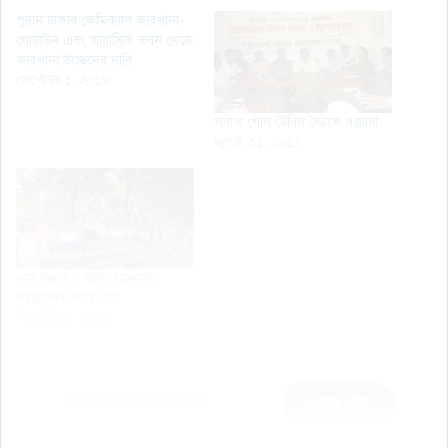
পুরান ঢাকার কেমিক্যাল কারখানা-
গোডাউন এবং আবাসিক ভবন থেকে
কারখানা উচ্ছেদের দাবি
সেপ্টেম্বর ১, ২০১৪
পবা’র গোল টেবিল বৈঠকে বক্তারা
জুলাই ৩১, ২০১৭
খাল উদ্ধার ও খাল খেকোদের
দৃষ্টান্তমূলক শাস্তি দাবী
নভেম্বর ১৯, ২০১৭
Copy URL