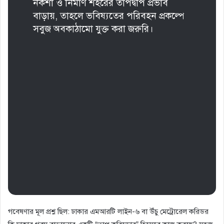
নকশা ও নির্মাণ শহরের তাপদ্বীপ প্রভাব
বাড়ায়, তাহলে ভবিষ্যতের পরিবহন প্রকল্পে
সবুজ অবকাঠামো যুক্ত করা জরুরি।
গবেষণার মূল প্রশ্ন ছিল: ঢাকার এমআরটি লাইন-৬ বা উঁচু মেট্রোরেল করিডর