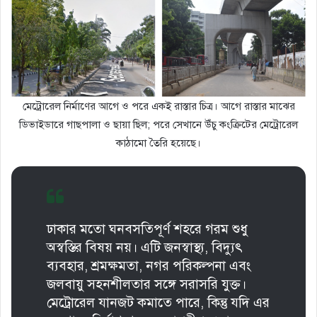
মেট্রোরেল নির্মাণের আগে ও পরে একই রাস্তার চিত্র। আগে রাস্তার মাঝের
ডিভাইডারে গাছপালা ও ছায়া ছিল; পরে সেখানে উঁচু কংক্রিটের মেট্রোরেল
কাঠামো তৈরি হয়েছে।
ঢাকার মতো ঘনবসতিপূর্ণ শহরে গরম শুধু
অস্বস্তির বিষয় নয়। এটি জনস্বাস্থ্য, বিদ্যুৎ
ব্যবহার, শ্রমক্ষমতা, নগর পরিকল্পনা এবং
জলবায়ু সহনশীলতার সঙ্গে সরাসরি যুক্ত।
মেট্রোরেল যানজট কমাতে পারে, কিন্তু যদি এর