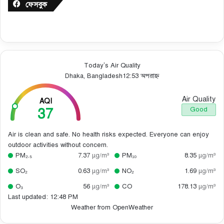
ফেসবুক
Today’s Air Quality
Dhaka, Bangladesh
12:53 অপরাহ্ন
Air Quality
AQI
37
Good
Air is clean and safe. No health risks expected. Everyone can enjoy
outdoor activities without concern.
PM₂.₅
7.37
µg/m³
PM₁₀
8.35
µg/m³
SO₂
0.63
µg/m³
NO₂
1.69
µg/m³
O₃
56
µg/m³
CO
178.13
µg/m³
Last updated: 12:48 PM
Weather from OpenWeather