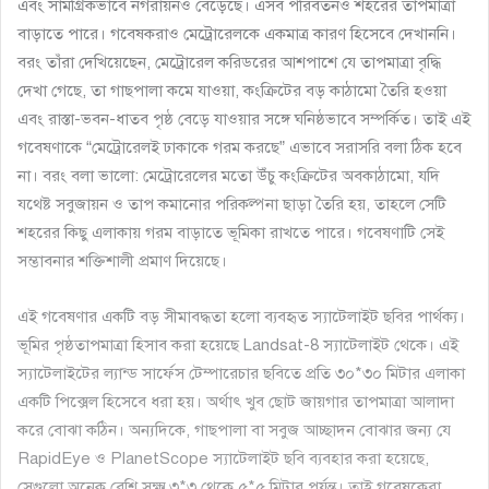
এবং সামগ্রিকভাবে নগরায়নও বেড়েছে। এসব পরিবর্তনও শহরের তাপমাত্রা
বাড়াতে পারে। গবেষকরাও মেট্রোরেলকে একমাত্র কারণ হিসেবে দেখাননি।
বরং তাঁরা দেখিয়েছেন, মেট্রোরেল করিডরের আশপাশে যে তাপমাত্রা বৃদ্ধি
দেখা গেছে, তা গাছপালা কমে যাওয়া, কংক্রিটের বড় কাঠামো তৈরি হওয়া
এবং রাস্তা-ভবন-ধাতব পৃষ্ঠ বেড়ে যাওয়ার সঙ্গে ঘনিষ্ঠভাবে সম্পর্কিত। তাই এই
গবেষণাকে “মেট্রোরেলই ঢাকাকে গরম করছে” এভাবে সরাসরি বলা ঠিক হবে
না। বরং বলা ভালো: মেট্রোরেলের মতো উঁচু কংক্রিটের অবকাঠামো, যদি
যথেষ্ট সবুজায়ন ও তাপ কমানোর পরিকল্পনা ছাড়া তৈরি হয়, তাহলে সেটি
শহরের কিছু এলাকায় গরম বাড়াতে ভূমিকা রাখতে পারে। গবেষণাটি সেই
সম্ভাবনার শক্তিশালী প্রমাণ দিয়েছে।
এই গবেষণার একটি বড় সীমাবদ্ধতা হলো ব্যবহৃত স্যাটেলাইট ছবির পার্থক্য।
ভূমির পৃষ্ঠতাপমাত্রা হিসাব করা হয়েছে Landsat-8 স্যাটেলাইট থেকে। এই
স্যাটেলাইটের ল্যান্ড সার্ফেস টেম্পারেচার ছবিতে প্রতি ৩০*৩০ মিটার এলাকা
একটি পিক্সেল হিসেবে ধরা হয়। অর্থাৎ খুব ছোট জায়গার তাপমাত্রা আলাদা
করে বোঝা কঠিন। অন্যদিকে, গাছপালা বা সবুজ আচ্ছাদন বোঝার জন্য যে
RapidEye ও PlanetScope স্যাটেলাইট ছবি ব্যবহার করা হয়েছে,
সেগুলো অনেক বেশি সূক্ষ্ম ৩*৩ থেকে ৫*৫ মিটার পর্যন্ত। তাই গবেষকেরা