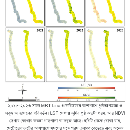
২০১৫–২০২৩ সালে MRT Line-6 করিডরের আশপাশে পৃষ্ঠতাপমাত্রা ও
সবুজ আচ্ছাদনের পরিবর্তন। LST দেখায় ভূমির পৃষ্ঠ কতটা গরম, আর NDVI
দেখায় কোথায় কতটা গাছপালা বা সবুজ আছে। ছবিটি থেকে বোঝা যায়,
মেট্রোরেল রুটের আশপাশে সময়ের সঙ্গে গরম এলাকা বেড়েছে এবং অনেক