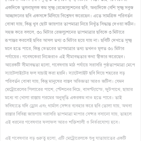
একদিকে তুলনামূলক কম সূক্ষ্ম রেজোল্যুশনের ছবি, অন্যদিকে বেশি সূক্ষ্ম সবুজ
আচ্ছাদনের ছবি একসঙ্গে মিলিয়ে বিশ্লেষণ করেছেন। এতে সামগ্রিক পরিবর্তন
বোঝা যায়, কিন্তু খুব ছোট জায়গার তাপমাত্রা নিয়ে নিখুঁত সিদ্ধান্ত দেওয়া কঠিন।
সহজ করে বললে, ৩০ মিটার রেজল্যুশনের তাপমাত্রার ছবিকে ৩ মিটারে
রূপান্তর করলেই ছবির আসল তথ্য ৩ মিটার হয়ে যায় না। ছবিটি দেখতে সূক্ষ্ম
মনে হতে পারে, কিন্তু ভেতরের তাপমাত্রার তথ্য তখনও মূলত ৩০ মিটার
পর্যায়ের। গবেষকেরা নিজেরাও এই সীমাবদ্ধতার কথা স্বীকার করেছেন।
আরেকটি সীমাবদ্ধতা হলো, গবেষণায় মাঠ পর্যায়ে সরাসরি পৃষ্ঠতাপমাত্রা মেপে
স্যাটেলাইটের ফল যাচাই করা হয়নি। স্যাটেলাইট ছবি দিয়ে শহরের বড়
পরিবর্তন বোঝা যায়, কিন্তু মানুষের বাস্তব অভিজ্ঞতা আরও জটিল। যেমন
মেট্রোরেলের পিলারের পাশে, স্টেশনের নিচে, বাসস্ট্যান্ডে, ফুটপাথে, ছায়ার
মধ্যে বা খোলা রাস্তায় গরমের অনুভূতি একরকম নাও হতে পারে। তাই
ভবিষ্যতে যদি ড্রোন এবং থার্মাল সেন্সর ব্যবহার করে ছবি তোলা যায়, অথবা
রাস্তার বিভিন্ন জায়গায় সরাসরি তাপমাত্রা মাপার সেন্সর বসানো যায়, তাহলে
এই ধরনের গবেষণার ফলাফল আরও শক্তিশালী ও নির্ভরযোগ্য হবে।
এই গবেষণার বড় গুরুত্ব হলো, এটি মেট্রোরেলকে শুধু যাতায়াতের একটি