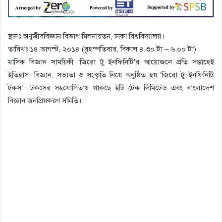
স্থানঃ অণুজীববিজ্ঞান বিভাগ মিলনায়তন, ঢাকা বিশ্ববিদ্যালয়।
তারিখঃ ১৪ আগস্ট, ২০১৪ (বৃহস্পতিবার, বিকাল ৪.৩০ টা – ৬.০০ টা)
মাসিক বিজ্ঞান সাময়িকী ‘জিরো টু ইনফিনিটি’র আয়োজনে প্রতি সপ্তাহেই
ইতিহাস, বিজ্ঞান, সভ্যতা ও সংস্কৃতি নিয়ে অনুষ্ঠিত হয় ‘জিরো টু ইনফিনিটি
টকস’। টকসের সহযোগিতায় থাকছে ইটি টেক লিমিটেড এবং বাংলাদেশ
বিজ্ঞান জনপ্রিয়করণ সমিতি।