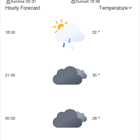
Sunrise:
05:31
Sunset:
18:36
Hourly Forecast
Temperature
18:00
32
°
21:00
30
°
00:00
28
°