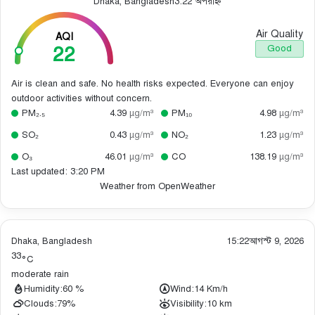
Dhaka, Bangladesh
3:22 অপরাহ্ন
Air Quality
AQI
22
Good
Air is clean and safe. No health risks expected. Everyone can enjoy
outdoor activities without concern.
PM₂.₅
4.39
µg/m³
PM₁₀
4.98
µg/m³
SO₂
0.43
µg/m³
NO₂
1.23
µg/m³
O₃
46.01
µg/m³
CO
138.19
µg/m³
Last updated: 3:20 PM
Weather from OpenWeather
Dhaka, Bangladesh
15:22
আগস্ট 9, 2026
33
°C
moderate rain
Humidity:
60 %
Wind:
14 Km/h
Clouds:
79%
Visibility:
10 km