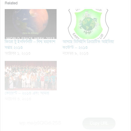
Related
জিরো টু ইনফিনিটি – বিশ্ব মহাকাশ
আসছে ডিসিইসি ক্রিয়েটিভ আইডিয়া
সপ্তাহ ২০১৩
কন্টেস্ট – ২০১৩
অক্টোবর ১, ২০১৩
নভেম্বর ৯, ২০১৩
কোয়েস্ট – ২০১৩ এবং আমরা
অক্টোবর ৩, ২০১৩
Copy URL