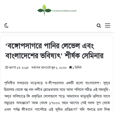
Switch skin
Search
M
‘বঙ্গোপসাগরে পানির লেভেল এবং
বাংলাদেশের ভবিষ্যৎ’ শীর্ষক সেমিনার
আগস্ট ১৩, ২০১৪
সর্বশেষ আপডেট জুন ১, ২০২৬
১ মিনিট
পৃথিবীর সবচেয়ে নড়েবড়ে ব-দীপগুলোর একটি হলো বাংলাদেশ। সুদূর
হিমালয় থেকে বহু নদ-নদীর স্রোতধারায় বয়ে আসা পলিলে গঠিত এই সমভূমি।
অদূর ভবিষ্যতে কি প্রকৃতির দোলাচলে পড়ে আমাদের মাতৃভূমি তলিয়ে যাবে
সমুদ্রের অভ্যন্তরে? আজ থেকে ১৭০০০ বছর আগের সেই বরফ যুগ থেকে
এখন পর্যন্ত কীভাবে পাল্টেছে এই ভূমির প্রতিরূপ? যদি শুনতে চান নিজ