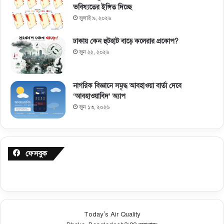
ভবিষ্যতের ইঙ্গিত দিচ্ছে
জুলাই ৯, ২০২৬
ঢাকায় কেন হুটহাট বাড়ে কলেরার প্রকোপ?
জুন ২২, ২০২৬
নাগরিক বিজ্ঞানে সমৃদ্ধ আবহাওয়া বার্তা দেবে
‘আবহাওয়াবিদ’ অ্যাপ
জুন ১৩, ২০২৬
ফেসবুক
Today’s Air Quality