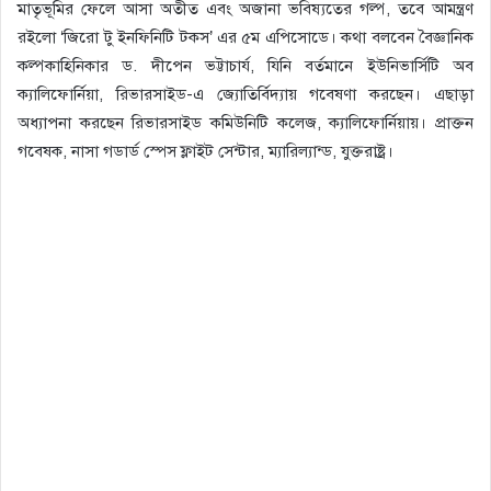
মাতৃভূমির ফেলে আসা অতীত এবং অজানা ভবিষ্যতের গল্প, তবে আমন্ত্রণ
রইলো ‘জিরো টু ইনফিনিটি টকস’ এর ৫ম এপিসোডে। কথা বলবেন বৈজ্ঞানিক
কল্পকাহিনিকার ড. দীপেন ভট্টাচার্য, যিনি বর্তমানে ইউনিভার্সিটি অব
ক্যালিফোর্নিয়া, রিভারসাইড-এ জ্যোতির্বিদ্যায় গবেষণা করছেন। এছাড়া
অধ্যাপনা করছেন রিভারসাইড কমিউনিটি কলেজ, ক্যালিফোর্নিয়ায়। প্রাক্তন
গবেষক, নাসা গডার্ড স্পেস ফ্লাইট সেন্টার, ম্যারিল্যান্ড, যুক্তরাষ্ট্র।