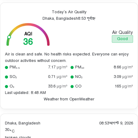
Today’s Air Quality
Dhaka, Bangladesh
8:53 পূর্বাহ্ন
Air Quality
AQI
36
Good
Air is clean and safe. No health risks expected. Everyone can enjoy
outdoor activities without concern.
PM₂.₅
7.17
µg/m³
PM₁₀
8.66
µg/m³
SO₂
0.71
µg/m³
NO₂
3.09
µg/m³
O₃
33.6
µg/m³
CO
165
µg/m³
Last updated: 8:48 AM
Weather from OpenWeather
Dhaka, Bangladesh
08:53
আগস্ট 9, 2026
30
°C
broken clouds