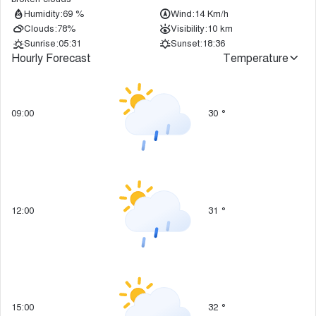
Humidity:
69 %
Wind:
14 Km/h
Clouds:
78%
Visibility:
10 km
Sunrise:
05:31
Sunset:
18:36
Hourly Forecast
Temperature
09:00
30
°
12:00
31
°
15:00
32
°