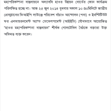
মহাপরিকল্পনা বাস্তবায়নে অদ্যাবধি হাওর উন্নয়ন বোর্ডের কোন কার্যক্রম
পরিলক্ষিত হচ্ছে না। আজ ২৫ জুন ২০১৪ বুধবার সকাল ১০:৩০মিনিটে জাতীয়
প্রেসক্লাবের ভিআইপি লাউঞ্জে পরিবেশ বাঁচাও আন্দোলন (পবা) ও ইনস্টিটিউট
ফর এনভায়রনমেন্ট অ্যান্ড ডেভেলপমেন্ট (আইইডি) যৌথভাবে আয়োজিত
“হাওর মহাপরিকল্পনা বাস্তবায়ন” শীর্ষক গোলটেবিল বৈঠকে বক্তারা উক্ত
অভিমত ব্যক্ত করেন।