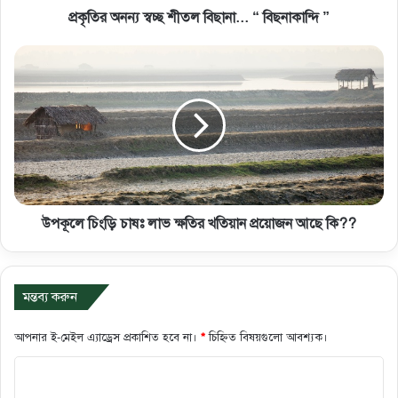
প্রকৃতির অনন্য স্বচ্ছ শীতল বিছানা... “ বিছনাকান্দি ”
উপকূলে চিংড়ি চাষঃ লাভ ক্ষতির খতিয়ান প্রয়োজন আছে কি??
মন্তব্য করুন
আপনার ই-মেইল এ্যাড্রেস প্রকাশিত হবে না।
*
চিহ্নিত বিষয়গুলো আবশ্যক।
ক
মে