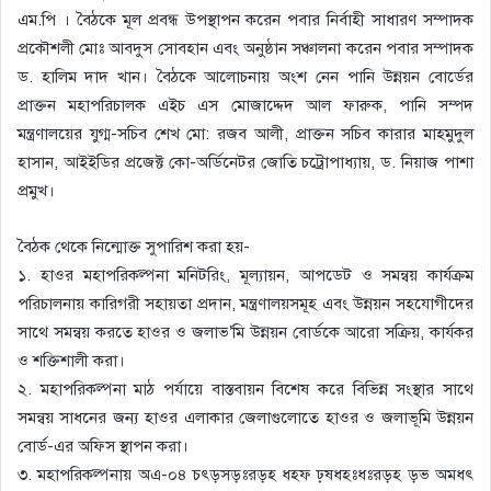
এম.পি । বৈঠকে মূল প্রবন্ধ উপস্থাপন করেন পবার নির্বাহী সাধারণ সম্পাদক
প্রকৌশলী মোঃ আবদুস সোবহান এবং অনুষ্ঠান সঞ্চালনা করেন পবার সম্পাদক
ড. হালিম দাদ খান। বৈঠকে আলোচনায় অংশ নেন পানি উন্নয়ন বোর্ডের
প্রাক্তন মহাপরিচালক এইচ এস মোজাদ্দেদ আল ফারুক, পানি সম্পদ
মন্ত্রণালয়ের যুগ্ম-সচিব শেখ মো: রজব আলী, প্রাক্তন সচিব কারার মাহমুদুল
হাসান, আইইডির প্রজেক্ট কো-অর্ডিনেটর জোতি চট্রোপাধ্যায়, ড. নিয়াজ পাশা
প্রমুখ।
বৈঠক থেকে নিন্মোক্ত সুপারিশ করা হয়-
১. হাওর মহাপরিকল্পনা মনিটরিং, মূল্যায়ন, আপডেট ও সমন্বয় কার্যক্রম
পরিচালনায় কারিগরী সহায়তা প্রদান, মন্ত্রণালয়সমূহ এবং উন্নয়ন সহযোগীদের
সাথে সমন্বয় করতে হাওর ও জলাভ’মি উন্নয়ন বোর্ডকে আরো সক্রিয়, কার্যকর
ও শক্তিশালী করা।
২. মহাপরিকল্পনা মাঠ পর্যায়ে বাস্তবায়ন বিশেষ করে বিভিন্ন সংস্থার সাথে
সমন্বয় সাধনের জন্য হাওর এলাকার জেলাগুলোতে হাওর ও জলাভূমি উন্নয়ন
বোর্ড-এর অফিস স্থাপন করা।
৩. মহাপরিকল্পনায় অএ-০৪ চৎড়সড়ঃরড়হ ধহফ ঢ়ষধহঃধঃরড়হ ড়ভ অমধৎ