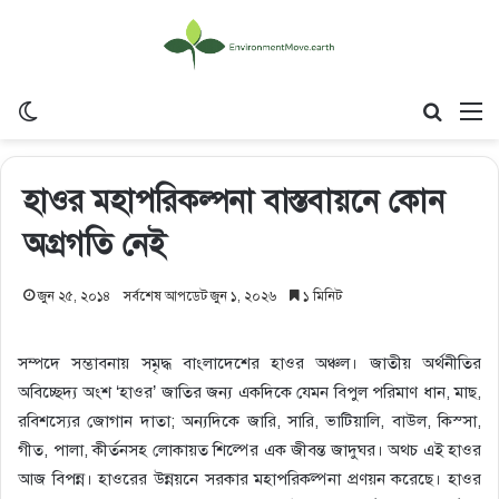
Switch skin
Search
M
হাওর মহাপরিকল্পনা বাস্তবায়নে কোন
অগ্রগতি নেই
জুন ২৫, ২০১৪
সর্বশেষ আপডেট জুন ১, ২০২৬
১ মিনিট
সম্পদে সম্ভাবনায় সমৃদ্ধ বাংলাদেশের হাওর অঞ্চল। জাতীয় অর্থনীতির
অবিচ্ছেদ্য অংশ ‘হাওর’ জাতির জন্য একদিকে যেমন বিপুল পরিমাণ ধান, মাছ,
রবিশস্যের জোগান দাতা; অন্যদিকে জারি, সারি, ভাটিয়ালি, বাউল, কিস্সা,
গীত, পালা, কীর্তনসহ লোকায়ত শিল্পের এক জীবন্ত জাদুঘর। অথচ এই হাওর
আজ বিপন্ন। হাওরের উন্নয়নে সরকার মহাপরিকল্পনা প্রণয়ন করেছে। হাওর