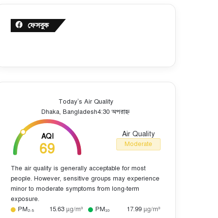
ফেসবুক
Today’s Air Quality
Dhaka, Bangladesh
4:30 অপরাহ্ন
Air Quality
AQI
69
Moderate
The air quality is generally acceptable for most
people. However, sensitive groups may experience
minor to moderate symptoms from long-term
exposure.
PM₂.₅
15.63
µg/m³
PM₁₀
17.99
µg/m³