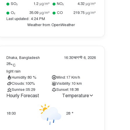
SO₂
1.2
µg/m³
NO₂
4.32
µg/m³
O₃
35.09
µg/m³
CO
219.75
µg/m³
Last updated: 4:24 PM
Weather from OpenWeather
Dhaka, Bangladesh
16:30
আগস্ট 6, 2026
28
°C
light rain
Humidity:
80 %
Wind:
17 Km/h
Clouds:
100%
Visibility:
10 km
Sunrise:
05:29
Sunset:
18:38
Hourly Forecast
Temperature
18:00
28
°