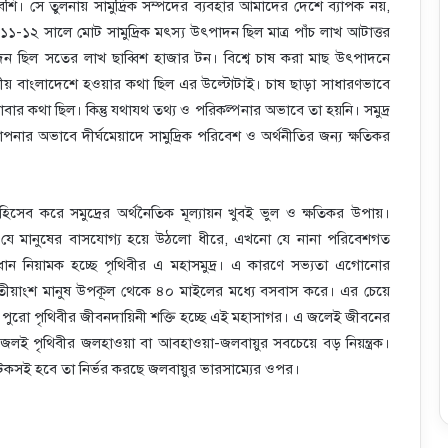
ি। সে তুলনায় সামুদ্রিক সম্পদের ব্যবহার আমাদের দেশে ব্যাপক নয়,
-১২ সালে মোট সামুদ্রিক মৎস্য উৎপাদন ছিল মাত্র পাঁচ লাখ আটাত্তর
ন ছিল সতের লাখ ছাব্বিশ হাজার টন। বিশ্বে চাষ করা মাছ উৎপাদনে
লীয় বাংলাদেশে হওয়ার কথা ছিল এর উল্টোটাই। চাষ ছাড়া সাধারণভাবে
বার কথা ছিল। কিন্তু যথাযথ তথ্য ও পরিকল্পনার অভাবে তা হয়নি। সমুদ্র
াপনার অভাবে দীর্ঘমেয়াদে সামুদ্রিক পরিবেশ ও অর্থনীতির জন্য ক্ষতিকর
িসেব করে সমুদ্রের অর্থনৈতিক মূল্যায়ন খুবই ভুল ও ক্ষতিকর উপায়।
 যে মানুষের বাসযোগ্য হয়ে উঠলো ধীরে, এখনো যে নানা পরিবেশগত
্রধান নিয়ামক হচ্ছে পৃথিবীর এ মহাসমুদ্র। এ কারণে সভ্যতা এগোনোর
-তৃতীয়াংশ মানুষ উপকূল থেকে ৪০ মাইলের মধ্যে বসবাস করে। এর চেয়ে
 পুরো পৃথিবীর জীবনদায়িনী শক্তি হচ্ছে এই মহাসাগর। এ জলেই জীবনের
 জলই পৃথিবীর জলহাওয়া বা আবহাওয়া-জলবায়ুর সবচেয়ে বড় নিয়ন্ত্রক।
ু টেকসই হবে তা নির্ভর করছে জলবায়ুর ভারসাম্যের ওপর।