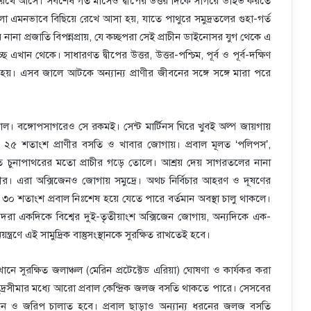
তে রেখে আসে। সর্বশেষ গত মাসেও দ্বীপের উত্তর দিকে সাগরে ডাইভ করতে
 এমনভাবে বিছিয়ে রেখে আসা হয়, যাতে পাথুরে সমুদ্রতলের গুহা-গর্ত
নানা প্রজাতি বিপন্নপ্রায়, যে কচ্ছপরা সেই প্রাচীন ডাইনোসর যুগ থেকে এ
 এখান থেকে। সাধারণত দ্বীপের উত্তর, উত্তর-পশ্চিম, পূর্ব ও পূর্ব-দক্ষিণ
হয়। এসব জালে আটকে অন্যান্য প্রাণীর জীবনের সঙ্গে সঙ্গে মারা পরে
াল। বঙ্গোপসাগরেও সে রকমই। সেন্ট মার্টিনস ঘিরে খুবই অল্প জায়গায়
পক্ষে ২৫ শতাংশ প্রাণীর বসতি ও খাবার জোগায়। প্রবাল মূলত ‘পলিপস’,
ে চুনাপাথরের মতো প্রাচীর গড়ে তোলে। আশ্রয় দেয় সাগরতলের নানা
ীর। এরা অক্সিজেনও জোগায় সমুদ্রে। অথচ নির্বিচার আহরণ ও দূষণের
 ৩০ শতাংশ প্রবাল নিঃশেষ হয়ে যেতে পারে বর্তমান অবস্থা চালু থাকলে।
ভিদরা একদিকে বিশ্বের দুই-তৃতীয়াংশ অক্সিজেন জোগায়, অন্যদিকে এক-
ত্রণে এই সামুদ্রিক বাস্তুসংস্থানকে সুরক্ষিত রাখতেই হবে।
এখানে সুরক্ষিত জলাঞ্চল (মেরিন প্রটেক্টেড এরিয়া) ঘোষণা ও কার্যকর করা
রসীমার মধ্যে আরো প্রবাল কেন্দ্রিক জলজ বসতি থাকতে পারে। সেসবের
্ধান ও জরিপ চালাত হবে। প্রবাল ছাড়াও অন্যান্য ধরনের জলজ বসতি