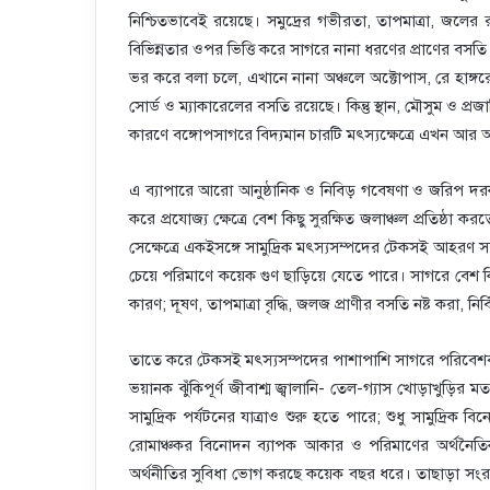
নিশ্চিতভাবেই রয়েছে। সমুদ্রের গভীরতা, তাপমাত্রা, জলের 
বিভিন্নতার ওপর ভিত্তি করে সাগরে নানা ধরণের প্রাণের বস
ভর করে বলা চলে, এখানে নানা অঞ্চলে অক্টোপাস, রে হাঙ্গরে
সোর্ড ও ম্যাকারেলের বসতি রয়েছে। কিন্তু স্থান, মৌসুম ও প্র
কারণে বঙ্গোপসাগরে বিদ্যমান চারটি মৎস্যক্ষেত্রে এখন 
এ ব্যাপারে আরো আনুষ্ঠানিক ও নিবিড় গবেষণা ও জরিপ দরক
করে প্রযোজ্য ক্ষেত্রে বেশ কিছু সুরক্ষিত জলাঞ্চল প্রতিষ্ঠা 
সেক্ষেত্রে একইসঙ্গে সামুদ্রিক মৎস্যসম্পদের টেকসই আহরণ স
চেয়ে পরিমাণে কয়েক গুণ ছাড়িয়ে যেতে পারে। সাগরে বেশ কিছু 
কারণ; দূষণ, তাপমাত্রা বৃদ্ধি, জলজ প্রাণীর বসতি নষ্ট করা, ন
তাতে করে টেকসই মৎস্যসম্পদের পাশাপাশি সাগরে পরিবেশবান্ধব
ভয়ানক ঝুঁকিপূর্ণ জীবাশ্ম জ্বালানি- তেল-গ্যাস খোড়াখুড়ির
সামুদ্রিক পর্যটনের যাত্রাও শুরু হতে পারে; শুধু সামুদ্রিক 
রোমাঞ্চকর বিনোদন ব্যাপক আকার ও পরিমাণের অর্থনৈতিক
অর্থনীতির সুবিধা ভোগ করছে কয়েক বছর ধরে। তাছাড়া সংরক্ষ