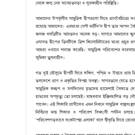
থেকে জন্ম নেয় অসেচতনতা ও সুরক্ষাহীন পরিস্থিতি।
আমাদের উপকূলীয় সামুদ্রিক দ্বীপগুলো ঘিরে প্রাণবৈচিত্র্যে 
রয়েছে আমাদের। এরমধ্যে সেন্ট মার্টিন’স দ্বীপ তার আপন বৈশিষ্
জলজ বসতিটির আয়তনও অনেক বড়। সাগরে আমাদের স্কুবা ডা
এযাবত দ্বীপের তিনটিকে ত্রিশ কিলোমিটারের মধ্যে প্রচুর 
আমরা ওখানে শনাক্ত করেছি। সামুদ্রিক পরিবেশের ভারসাম্য 
ভূমিকা তুলনাহীন।
গত দুই মৌসুমে দ্বীপটি ঘিরে দক্ষিণ, পশ্চিম ও উত্তরে প্রা
তলদেশে প্রাণ ও প্রকৃতির বিপন্ন অবস্থা। সাগরতলে যেতে 
সামুদ্রিক কচ্ছপ ও ডলফিনের মৃতদেহ হামেশাই সৈকতে দেখ
হাঙরের অপমৃত্যু তো চলছেই। মাছধরার ইঞ্জিনচালিত বড় নে
পাবেন। এই শিকারি প্রাণীদের এমন নিধনে সামুদ্রিক বাস্তুসংস
নির্বিচার মাছ শিকার ও পরিবেশ বিধ্বংসী পর্যটন চল
‘পরিবেশগতভাবে সংকটাপন্ন এলাকা’ বলে স্বীকৃতি দিয়ে রেখেছ