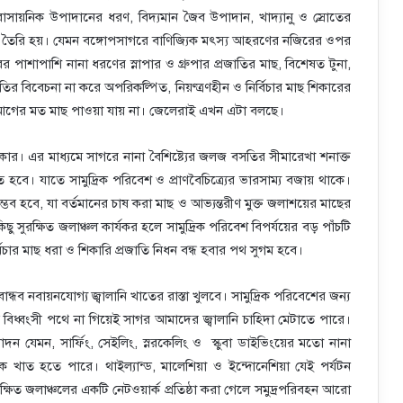
রাসায়নিক উপাদানের ধরণ, বিদ্যমান জৈব উপাদান, খাদ্যানু্ ও স্রোতের
তি তৈরি হয়। যেমন বঙ্গোপসাগরে বাণিজ্যিক মৎস্য আহরণের নজিরের ওপর
র পাশাপাশি নানা ধরণের স্নাপার ও গ্রুপার প্রজাতির মাছ, বিশেষত টুনা,
জাতির বিবেচনা না করে অপরিকল্পিত, নিয়ণ্ত্রণহীন ও নির্বিচার মাছ শিকারের
আর আগের মত মাছ পাওয়া যায় না। জেলেরাই এখন এটা বলছে।
ার। এর মাধ্যমে সাগরে নানা বৈশিষ্ট্যের জলজ বসতির সীমারেখা শনাক্ত
করতে হবে। যাতে সামুদ্রিক পরিবেশ ও প্রাণবৈচিত্র্যের ভারসাম্য বজায় থাকে।
ম্ভব হবে, যা বর্তমানের চাষ করা মাছ ও আভ্যন্তরীণ মুক্ত জলাশয়ের মাছের
সুরক্ষিত জলাঞ্চল কার্যকর হলে সামুদ্রিক পরিবেশ বিপর্যয়ের বড় পাঁচটি
ির্বিচার মাছ ধরা ও শিকারি প্রজাতি নিধন বন্ধ হবার পথ সুগম হবে।
 নবায়নযোগ্য জ্বালানি খাতের রাস্তা খুলবে। সামুদ্রিক পরিবেশের জন্য
 মত বিধ্বংসী পথে না গিয়েই সাগর আমাদের জ্বালানি চাহিদা মেটাতে পারে।
বিনোদন যেমন, সার্ফিং, সেইলিং, স্নরকেলিং ও স্কুবা ডাইভিংয়ের মতো নানা
 খাত হতে পারে। থাইল‌্যান্ড, মালেশিয়া ও ইন্দোনেশিয়া যেই পর্যটন
িত জলাঞ্চলের একটি নেটওয়ার্ক প্রতিষ্ঠা করা গেলে সমুদ্রপরিবহন আরো