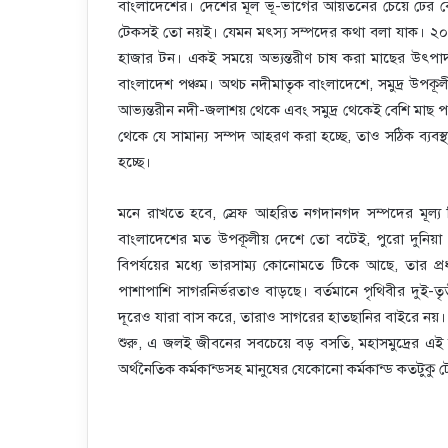
বাংলাদেশের। দেশের মূল ভূ-ভাগের আয়তনের চেয়ে ঢের বেশ
টেকসই তো নয়ই। যেমন মৎস্য সম্পদের কথা বলা যাক। ২০১১
হাজার টন। একই সময়ে অভ্যন্তরীণ চাষ করা মাছের উৎপাদ
বাংলাদেশ পঞ্চম। অথচ নদীমাতৃক বাংলাদেশে, সমুদ্র উপকূ
আভ্যন্তরীন নদী-জলাশয় থেকে এবং সমুদ্র থেকেই বেশি মাছ পা
থেকে যে সামান্য সম্পদ আহরণ করা হচ্ছে, তাও সঠিক ব্যবস্থ
হচ্ছে।
মনে রাখতে হবে, স্রেফ আহরিত নগদানগদ সম্পদের মূল্য হ
বাংলাদেশের মত উপকূলীয় দেশে তো বটেই, পুরো দুনিয়া
বিপর্যয়ের মধ্যে ভারসাম্য কোনোমতে টিকে আছে, তার প
পাশাপাশি সাগরনির্ভরতাও বাড়ছে। বর্তমানে পৃথিবীর দুই
দূরেও যারা বাস করে, তারাও সাগরের হাতছানির বাইরে নয়।
শুরু, এ জলই জীবনের সবচেয়ে বড় বসতি, মহাসমুদ্রের এই
অর্থনৈতিক কর্মকান্ডসহ মানুষের যেকোনো কর্মকান্ড কতটুক