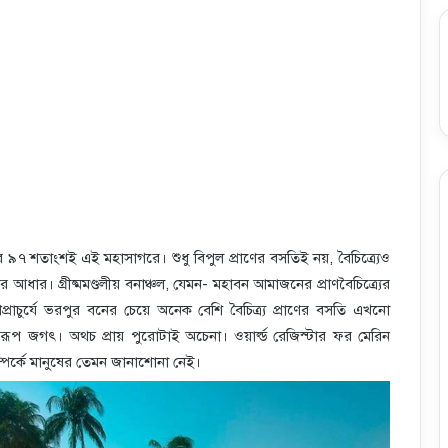
৯৭ শতাংশই এই মহাসাগরে। শুধু বিপুল প্রাণের বসতিই নয়, বৈচিত্র্যেও
র আধার। গ্রীষ্মমণ্ডলীয় বনাঞ্চল, যেমন- মহাবন আমাজনের প্রাণবৈচিত্র্যের
প্রাচুর্যে ভরপুর বনের চেয়ে অনেক বেশি বৈচিত্র্য প্রাণের বসতি এখনো
রূপ জগৎ। অথচ প্রায় পুরোটাই অচেনা। ওয়ার্ল্ড রেজিস্টার ফর মেরিন
সম্পর্কে মানুষের তেমন জানাশোনা নেই।