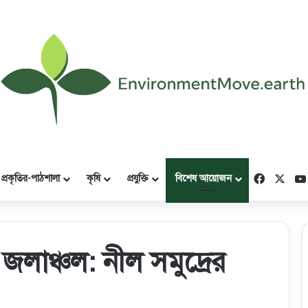
Faceboo
X
প্রকৃতির-পাঠশালা
কৃষি
প্রযুক্তি
বিশেষ আয়োজন
 জলাঞ্চল: নীল সমুদ্রের