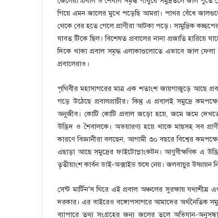
জেলেরা প্রবাল ও শৈবাল সমৃদ্ধ পাথুরে সমুদ্রতলে জাল পুঁ
গিয়ে এমন জালের মুখে পড়েছি আমরা। পাথর বেঁধে জালগুলো
থেকে বের হতে গেলে প্রাণীরা আটকা পড়ে। সামুদ্রিক কচ্ছপের 
যাবত্ টিকে ছিল। বিশেষত প্রবালের নানা প্রজাতি হারিয়ে যাচ্ছে
দিকে থাকা প্রবাল সমৃদ্ধ এলাকাগুলোতে এভাবে জাল ফেলা 
প্রবালেরাও।
পৃথিবীর মহাসাগরের মাত্র এক শতাংশ জায়গাজুড়ে আছে প্রব
গড়ে উঠেছে প্রবালপ্রাচীর। কিন্তু এ প্রবালই সমুদ্রে কম
অনুজীব। কোটি কোটি প্রবাল জড়ো হয়ে, জমে জমে দেখত
উদ্ভিদ ও শৈবালকে। অভয়ারণ্য হয়ে থাকে মাছসহ সব প্রাণ
কারণে বিজ্ঞানীরা বলছেন, আগামী ৩০ বছরে বিশ্বের কমপক্ষে
এছাড়া আছে সমুদ্রের ফাইটোপ্লাংকটন। আণুবীক্ষণিক এ উদ্
তৃতীয়াংশ কার্বন ডাই-অক্সাইড শুষে নেয়। জলবায়ুর উষ্ণায়ন নিয়ন্
সেন্ট মার্টিন’স ঘিরে এই প্রবাল অঞ্চলের সুরক্ষায় যথাশীঘ্র 
দরকার। এর বাইরেও বঙ্গোপসাগরে আমাদের অর্থনৈতিক সমুদ্
ব্যাপারে তথ্য সংগ্রহের জন্য জলের তলে অভিযান-অনুসন