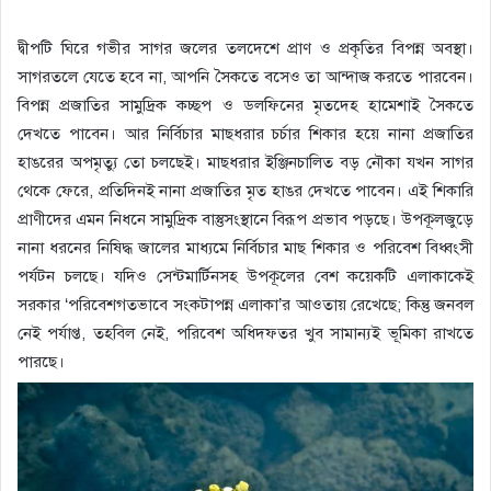
দ্বীপটি ঘিরে গভীর সাগর জলের তলদেশে প্রাণ ও প্রকৃতির বিপন্ন অবস্থা।
সাগরতলে যেতে হবে না, আপনি সৈকতে বসেও তা আন্দাজ করতে পারবেন।
বিপন্ন প্রজাতির সামুদ্রিক কচ্ছপ ও ডলফিনের মৃতদেহ হামেশাই সৈকতে
দেখতে পাবেন। আর নির্বিচার মাছধরার চর্চার শিকার হয়ে নানা প্রজাতির
হাঙরের অপমৃত্যু তো চলছেই। মাছধরার ইঞ্জিনচালিত বড় নৌকা যখন সাগর
থেকে ফেরে, প্রতিদিনই নানা প্রজাতির মৃত হাঙর দেখতে পাবেন। এই শিকারি
প্রাণীদের এমন নিধনে সামুদ্রিক বাস্তুসংস্থানে বিরূপ প্রভাব পড়ছে। উপকূলজুড়ে
নানা ধরনের নিষিদ্ধ জালের মাধ্যমে নির্বিচার মাছ শিকার ও পরিবেশ বিধ্বংসী
পর্যটন চলছে। যদিও সেন্টমার্টিনসহ উপকূলের বেশ কয়েকটি এলাকাকেই
সরকার ‘পরিবেশগতভাবে সংকটাপন্ন এলাকা’র আওতায় রেখেছে; কিন্তু জনবল
নেই পর্যাপ্ত, তহবিল নেই, পরিবেশ অধিদফতর খুব সামান্যই ভূমিকা রাখতে
পারছে।