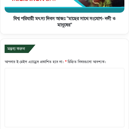
বিশ্ব পরিযায়ী মৎস্য দিবস আজঃ "মাছের সাথে সংযোগ- নদী ও
মানুষের"
মন্তব্য করুন
আপনার ই-মেইল এ্যাড্রেস প্রকাশিত হবে না।
*
চিহ্নিত বিষয়গুলো আবশ্যক।
ক
মে
ন্ট
*