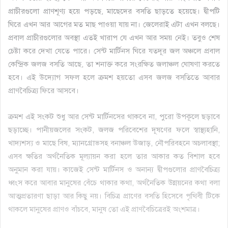
প্রাচীরগুলো প্রাণশূণ্য হয়ে পড়ছে, মাছেদের বসতি ছাড়তে হয়েছে। দ্বীপটি
ঘিরে এখন আর আগের মত মাছ পাওয়া যায় না। জেলেরাই এটা এখন বলছে।
প্রবাল প্রাচীরগুলোর অবস্থা এতই খারাপ যে এখন আর সময় নেই। তবুও শেষ
চেষ্টা করে দেখা যেতে পারে। সেন্ট মার্টিনস ঘিরে যতদূর জল অঞ্চলে প্রবাল
কেন্দ্রিক জলজ বসতি আছে, তা শনাক্ত করে সংরক্ষিত জলাঞ্চল ঘোষণা করতে
হবে। এই উদ্যোগ সফল হলে ক্রমশ হয়তো এসব জলজ বসতিতে আবার
প্রাণবৈচিত্র্য ফিরে আসবে।
ক্রমশ এই সংকট শুধু আর সেন্ট মার্টিনসের থাকবে না, পুরো উপকূলে ছড়াবে
ছড়াচ্ছে। পানীয়জলের সংকট, জলজ পরিবেশের দূষণের ফলে স্বাস্থ্যহানি,
খাদ্যশস্য ও মাছে বিষ, ম্যানগ্রোভসহ বনাঞ্চল উজাড়, নৌপরিবহনে অচলাবস্থা;
এসব ক্ষতির অর্থনৈতিক মূল্যায়ন করা হলে তার আকার কত বিশাল হবে
অনুমান করা যায়। কাজেই সেন্ট মার্টিনস ও অনান্য দ্বীপগুলোর প্রাণবৈচিত্র্য
ধ্বংস করে আবার মানুষের বেঁচে থাকার কথা, অর্থনৈতিক উন্নয়নের কথা বলা
আত্মপ্রতারণা ছাড়া আর কিছু নয়। বিচিত্র প্রাণের বসতি হিসেবে পৃথিবী টিকে
থাকলে মানুষের প্রাণও বাঁচবে, মানুষ তো এই প্রাণবৈচিত্রেরই অংশমাত্র।