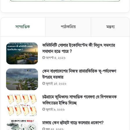
সাম্প্রতিক
পাঠকপ্রিয়
মন্তব্য
কমিউনিটি সোলার ইকোসিস্টেম কী বিদ্যুৎ সমস্যার
সমাধান হতে পারে ?
আগস্ট ৪, ২০২৬
কেন বাংলাদেশের নিজস্ব রাডারভিত্তিক ভূ-পর্যবেক্ষণ
উপগ্রহ দরকার
জুলাই ১৫, ২০২৬
চট্টগ্রামে ভূমিধ্বসঃ সাম্প্রতিক গবেষণা যে বিপদজনক
ভবিষ্যতের ইঙ্গিত দিচ্ছে
জুলাই ৯, ২০২৬
ঢাকায় কেন হুটহাট বাড়ে কলেরার প্রকোপ?
জুন ২২, ২০২৬