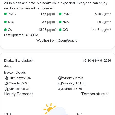
Air is clean and safe. No health risks expected. Everyone can enjoy
outdoor activities without concern.
PM₂.₅
4.66
µg/m³
PM₁₀
5.45
µg/m³
SO₂
0.5
µg/m³
NO₂
1.6
µg/m³
O₃
43.03
µg/m³
CO
141.81
µg/m³
Last updated: 4:04 PM
Weather from OpenWeather
Dhaka, Bangladesh
16:10
আগস্ট 9, 2026
33
°C
broken clouds
Humidity:
58 %
Wind:
17 Km/h
Clouds:
72%
Visibility:
10 km
Sunrise:
05:31
Sunset:
18:36
Hourly Forecast
Temperature
18:00
32
°