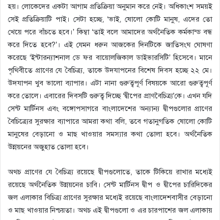
হয়। লোকেদের একটা আগাম প্রতিক্রিয়া অনুমান করে নেই। অধিকাংশ সময়ই
সেই প্রতিক্রিয়াটি পাই। সেটা হচ্ছে, ‘ভাই, ষোলো কোটি মানুষ, এদের তো
খেয়ে পরে বাঁচতে হবে।’ কিম্বা ‘তাই বলে আমাদের অর্থনৈতিক কর্মকান্ড বন্ধ
করে দিতে হবে?’। এই যেমন ধরুন আজকের দিনটিকে জাতিসংঘ ঘোষণা
করেছে ‘ইন্টারন্যাশনাল ডে ফর বায়োলজিকাল ডাইভারসিটি’ হিসেবে। মানে
পৃথিবীতে প্রাণের যে বৈচিত্র্য, তাকে উদযাপনের বিশেষ দিবস হচ্ছে ২২ মে।
উদযাপন খুব ভালো ব্যাপার। এটা নানা গুরুত্বপূর্ণ বিষয়কে আরো গুরুত্বপূর্ণ
করে তোলে। এবারের দিবসটি গুরুত্ব দিচ্ছে ‘দ্বীপের প্রাণবৈচিত্র্য’কে। এখন যদি
সেন্ট মার্টিনস এবং বঙ্গোপসাগরে বাংলাদেশের অন্যান্য দ্বীপগুলোর প্রাণের
বৈচিত্র্যের সুরক্ষার ব্যাপারে আমরা কথা বলি, তবে গতানুগতিক ষোলো কোটি
মানুষের বেড়ানো ও মাছ খাওয়ার সমস্যার কথা তোলা হবে। অর্থনৈতিক
উন্নয়নের অজুহাত তোলা হবে।
অথচ প্রাণের যে বৈচিত্র্য রয়েছে দ্বীপগুলোতে, তাকে টিকিয়ে রাখার মধ্যেই
রয়েছে অর্থনৈতিক উন্নয়নের চাবি। সেন্ট মার্টিনস দ্বীপ ও দ্বীপের চারিদিকের
জল এলাকার বিচিত্র্য প্রাণের সুরক্ষার মধ্যেই রয়েছে বাংলাদেশবাসীর বেড়ানো
ও মাছ খাওয়ার নিশ্চয়তা। অথচ এই দ্বীপগুলো ও এর চারপাশের জল এলাকায়