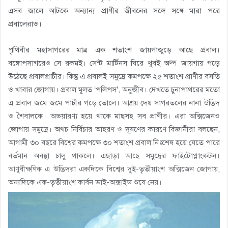
এসব জালে আটকে অন্যান্য প্রাণীর জীবনের সঙ্গে সঙ্গে মারা পরে
প্রবালেরাও।
পৃথিবীর মহাসাগরের মাত্র এক শতাংশ জায়গাজুড়ে আছে প্রবাল।
বঙ্গোপসাগরেও সে রকমই। সেন্ট মার্টিনস ঘিরে খুবই অল্প জায়গায় গড়ে
উঠেছে প্রবালপ্রাচীর। কিন্তু এ প্রবালই সমুদ্রে কমপক্ষে ২৫ শতাংশ প্রাণীর বসতি
ও খাবার জোগায়। প্রবাল মূলত ‘পলিপস’, অনুজীব। দেখতে চুনাপাথরের মতো
এ প্রবাল জমে জমে পাচীর গড়ে তোলে। আশ্রয় দেয় সাগরতলের নানা উদ্ভিদ
ও শৈবালকে। অভয়ারণ্য হয়ে থাকে মাছসহ সব প্রাণীর। এরা অক্সিজেনও
জোগায় সমুদ্রে। অথচ নির্বিচার আহরণ ও দূষণের কারণে বিজ্ঞানীরা বলছেন,
আগামী ৩০ বছরে বিশ্বের কমপক্ষে ৩০ শতাংশ প্রবাল নিঃশেষ হয়ে যেতে পারে
বর্তমান অবস্থা চালু থাকলে। এছাড়া আছে সমুদ্রের ফাইটোপ্লাংকটন।
আণুবীক্ষণিক এ উদ্ভিদরা একদিকে বিশ্বের দুই-তৃতীয়াংশ অক্সিজেন জোগায়,
অন্যদিকে এক-তৃতীয়াংশ কার্বন ডাই-অক্সাইড শুষে নেয়।