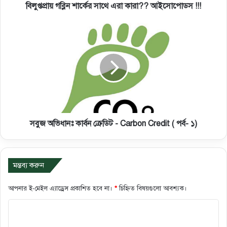
বিলুপ্তপ্রায় গব্লিন শার্কের সাথে এরা কারা?? আইসোপোডস !!!
সবুজ অভিধানঃ কার্বন ক্রেডিট - Carbon Credit ( পর্ব- ১)
মন্তব্য করুন
আপনার ই-মেইল এ্যাড্রেস প্রকাশিত হবে না।
*
চিহ্নিত বিষয়গুলো আবশ্যক।
ক
মে