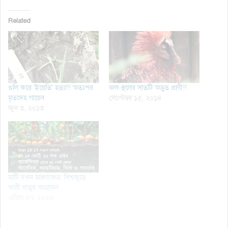
Related
গুলি করে 'ইয়েতি' হত্যা!! অতঃপর
জল-স্থলের সাতটি অদ্ভুত প্রাণী!!
মৃতদেহ গায়েব
সেপ্টেম্বর ১৫, ২০১৪
জুন ৩, ২০১৩
মাটি যখন মারণক্ষেত্র: বিশ্বজুড়ে
ভারী ধাতুর আগ্রাসন
এপ্রিল ২৭, ২০২৫