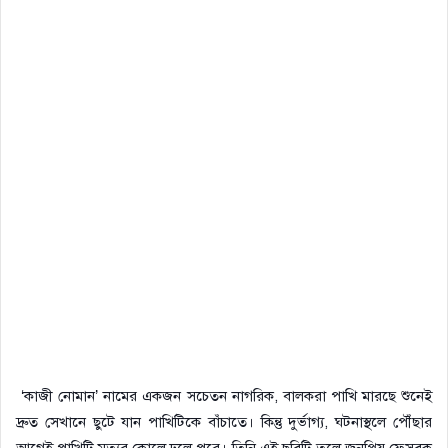
‘কাজী নোমান’ নামের একজন সচেতন নাগরিক, বালকরা পাখি মারছে শুনেই
দ্রুত সেখানে ছুটে যান পাখিটিকে বাঁচাতে। কিন্তু দুর্ভাগ্য, ঘটনাস্থলে পৌঁছার
আগেই পাখিটি মৃত্যুর কোলে ঢলে পরে। তিনি এই ছবিটি তুলে জনপ্রিয় ফেসবুক