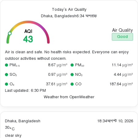
Today’s Air Quality
Dhaka, Bangladesh
6:34 অপরাহ্ন
Air Quality
AQI
43
Good
Air is clean and safe. No health risks expected. Everyone can enjoy
outdoor activities without concern.
PM₂.₅
8.67
µg/m³
PM₁₀
11.14
µg/m³
SO₂
0.97
µg/m³
NO₂
4.44
µg/m³
O₃
37.61
µg/m³
CO
187.64
µg/m³
Last updated: 6:30 PM
Weather from OpenWeather
Dhaka, Bangladesh
18:34
আগস্ট 10, 2026
30
°C
clear sky