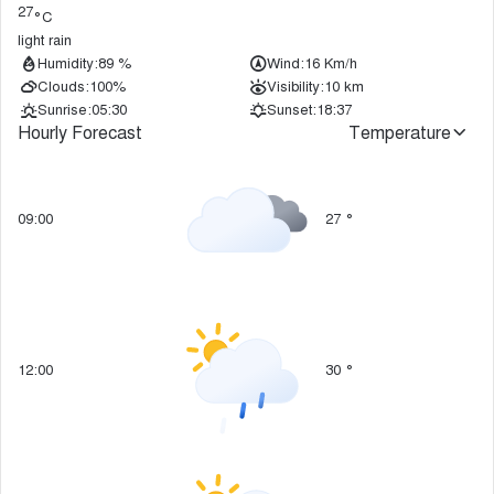
27
°C
light rain
Humidity:
89 %
Wind:
16 Km/h
Clouds:
100%
Visibility:
10 km
Sunrise:
05:30
Sunset:
18:37
Hourly Forecast
Temperature
09:00
27
°
12:00
30
°