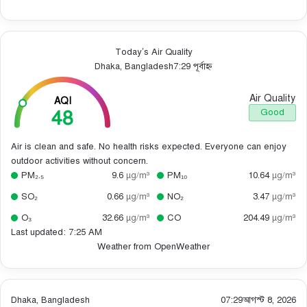
Today’s Air Quality
Dhaka, Bangladesh
7:29 পূর্বাহ্ন
Air Quality
AQI
48
Good
Air is clean and safe. No health risks expected. Everyone can enjoy
outdoor activities without concern.
PM₂.₅
9.6
µg/m³
PM₁₀
10.64
µg/m³
SO₂
0.66
µg/m³
NO₂
3.47
µg/m³
O₃
32.66
µg/m³
CO
204.49
µg/m³
Last updated: 7:25 AM
Weather from OpenWeather
Dhaka, Bangladesh
07:29
আগস্ট 8, 2026