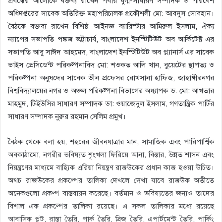
প্রবন্ধের আলোকে বক্তব্য রাখেন পবার যুগ্ম-সাধারণ সম্পাদক ও পরিবেশ
অধিদপ্তরের সাবেক অতিরিক্ত মহাপরিচালক প্রকৌশলী মো: আবদুস সোবহান।
বৈঠকে বক্তব্য রাখেন বিশিষ্ঠ আইনজ্ঞ ব্যারিস্টার আমিরুল ইসলাম, ঐক্য
ন্যাপের সভাপতি পঙ্কজ ভট্রাচার্য, বাংলাদেশ ইনস্টিটিউট অব আর্কিটেক্ট এর
সভাপতি আবু সাঈদ আহমেদ, বাংলাদেশ ইনস্টিটিউট অব প্ল্যানার্স এর সাবেক
ভাইস প্রেসিডেন্ট পরিকল্পনাবিদ মো: শওকত আলি খান, বুয়েটের স্থাপত্য ও
পরিকল্পনা অনুষদের সাবেক ডীন প্রফেসর রোখসানা হাফিজ, জাহাঙ্গীরনগর
বিশ্ববিদ্যালয়ের নগর ও অঞ্চল পরিকল্পনা বিভাগের অধ্যাপক ড. মো: আখতার
মাহমুদ, টিইউসির সাধারণ সম্পাদক ডা: ওয়াজেদুল ইসলাম, গণতান্ত্রিক পার্টির
সাধারণ সম্পাদক নুরুর রহমান সেলিম প্রমুখ।
বৈঠক থেকে বলা হয়, শহরের জীবনযাত্রার মান, সামাজিক এবং পারিপার্শ্বিক
অবকাঠামো, নগরীর ভবিষ্যত শৃংখলা ফিরিয়ে আনা, বিস্তার, উন্নত শাসন এবং
নিয়ন্ত্রণের মাধ্যমে বাহ্যিক এরিয়া নিয়ন্ত্রণ রাজউকের প্রধান কাজ হওয়া উচিত।
অথচ রাজউকের প্রকল্পের তালিকা দেখলে দেখা যাবে রাজউক অতীতে
অনেকগুলো প্রকল্প বাস্তবায়ন করেছে। বর্তমান ও ভবিষ্যতের জন্যও তাদের
বিশাল এক প্রকল্পের তালিকা রয়েছে। এ সকল তালিকার মধ্যে রয়েছে
আবাসিক প্লট, রাস্তা তৈরি, পার্ক তৈরি, ব্রিজ তৈরি, এপার্টমেন্ট তৈরি, পার্কিং