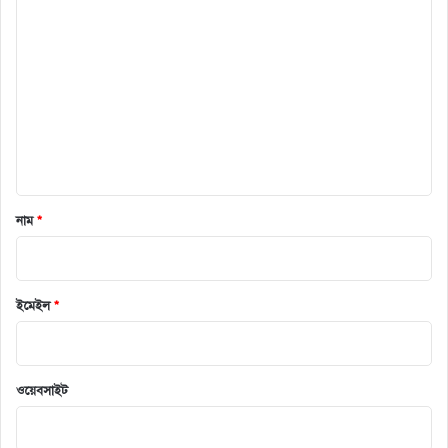
ক
মে
ন্ট
*
নাম
*
ইমেইল
*
ওয়েবসাইট