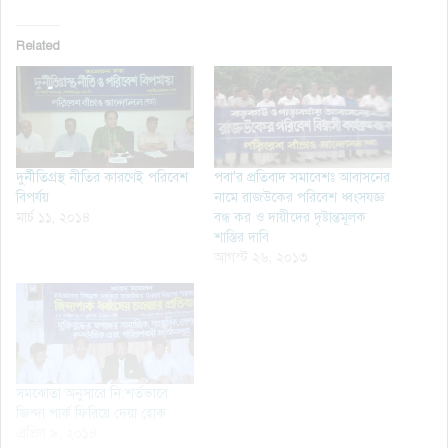
Related
দুর্নীতিগ্রস্থ নীতির কারণেই পরিবেশ
পবা'র প্রতিবাদ সমাবেশঃ আবাসনের
বিপর্যয়
নামে রাজউকের পরিবেশ ধ্বংসযজ্ঞ
মার্চ ১১, ২০১৪
বন্ধ কর ও দায়ীদের দৃষ্টান্তমূলক
শাস্তির দাবি
আগস্ট ২৬, ২০১৩
সমঝোতা অনুসারে নি:শর্তভাবে
জিন্দা পার্ক ফিরিয়ে দেয়া হোক
এপ্রিল ৯, ২০১৪