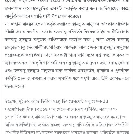
হয়েছে। বাংলাদেশ সরকার ১৯৫১ সালে প্রণীত রিফিউজিস কনভেশনের ধারা
হালনাগাদ করে স্থানচ্যুতির প্রসঙ্গটি অন্তর্ভুক্ত করার জন্য জাতিসংঘের কাছে
আনুষ্ঠানিকভাবে সম্প্রতি দাবী উপস্থাপন করেছে।
ড. হাছান মাহমুদ ইপসা কর্তৃক প্রস্তাবিত স্থানচ্যুত মানুষের অধিকার প্রতিষ্ঠায়
পাঁচটি প্রধান করণীয়- চলমান জলবায়ু পরিবর্তন বিষয়ক আইন ও নীতিমালায়
জলবায়ু স্থানচ্যুত মানুষের অধিকারকে অন্তর্ভূক্ত করা ; সারা দেশে জলবায়ু
স্থানচ্যুত মানুষদের মনিটরিং প্রক্রিয়ার আওতায় আনা ; জলবায়ু স্থানচ্যুত মানুষের
প্রয়োজনকে অগ্রাধিকার দিয়ে সরকারী খাস জমি বন্দোবস্তি স্বচ্ছ, কার্যকর ও
ন্যায়সঙ্গত করা ; অকৃষি খাস জমি জলবায়ু স্থানচ্যুত মানুষের জন্য বরাদ্দ দেওয়া
এবং জলবায়ু স্থানচ্যুত মানুষের জন্য কার্যকর প্রত্যাবর্তন, স্থানান্তর ও পুনর্বাসন
কর্মসূচি গ্রহন ও বাস্তবায়ন করার সুপারিশ যুগোপযুগী এবং তিনি একমত বলে
মন্তব্য করেন।
উল্লেখ্য, সুইজারল্যান্ড ভিত্তিক সংস্থা ডিসপ্লেসমেন্ট সল্যুয়েশন-এর
সহযোগিতায় ইপসা ২০১২ সাল থেকে বাংলাদেশ হাউজিং, ল্যান্ড এন্ড
প্রোপার্টি রাইটস ইনিটিয়েটিভ শিরোনামে জলবায়ূ স্থানচ্যুত মানুষের সমস্যা ও
অধিকার প্রতিষ্ঠায় কাজ করে যাচ্ছে। জলবায়ু পরিবর্তন ও অভিযোজন সম্পর্কিথ
বেশ কিছু নীতিমালা বাংলাদেশ সরকারের থাকলেও জলবায়ু পরিবর্তনে স্থানচ্যুত