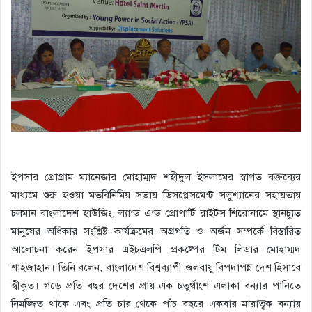
ইপসার প্রোগ্রাম ম্যানেজার মোহাম্মদ শহীদুল ইসলামের স্বাগত বক্তব্যের
মাধ্যমে শুরু হওয়া মতবিনিমিয় সভায় ডিসপ্লেসমেন্ট সলুশ্যানের সহায়তায়
চলমান বাংলাদেশ হাউজিং, ল্যান্ড এন্ড প্রোপার্টি রাইটস শিরোনামে স্থানচ্যুত
মানুষের অধিকার সংশ্লিষ্ট কার্যক্রমের অগ্রগতি ও অর্জন সম্পর্কে বিস্তারিত
আলোচনা করেন ইপসার এইচএলপি প্রকল্পের টিম লিডার মোহাম্মদ
শাহজাহান। তিনি বলেন, বাংলাদেশ বিশ্বব্যাপী জলবায়ু বিপদাপন্ন দেশ হিসাবে
স্বীকৃত। গড়ে প্রতি বছর দেশের প্রায় এক চতুর্থাংশ এলাকা বন্যার পানিতে
নিমজ্জিত থাকে এবং প্রতি চার থেকে পাঁচ বছরে একবার মারাত্বক বন্যায়