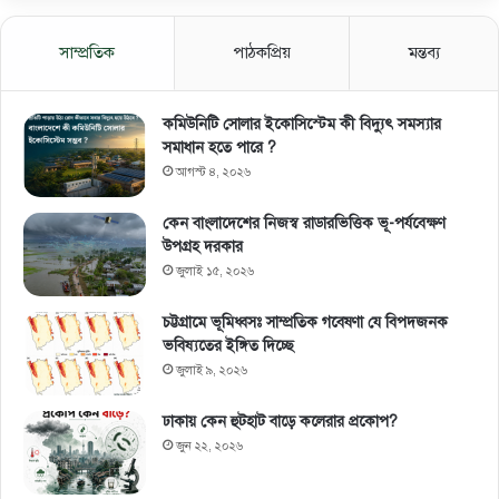
সাম্প্রতিক
পাঠকপ্রিয়
মন্তব্য
কমিউনিটি সোলার ইকোসিস্টেম কী বিদ্যুৎ সমস্যার
সমাধান হতে পারে ?
আগস্ট ৪, ২০২৬
কেন বাংলাদেশের নিজস্ব রাডারভিত্তিক ভূ-পর্যবেক্ষণ
উপগ্রহ দরকার
জুলাই ১৫, ২০২৬
চট্টগ্রামে ভূমিধ্বসঃ সাম্প্রতিক গবেষণা যে বিপদজনক
ভবিষ্যতের ইঙ্গিত দিচ্ছে
জুলাই ৯, ২০২৬
ঢাকায় কেন হুটহাট বাড়ে কলেরার প্রকোপ?
জুন ২২, ২০২৬