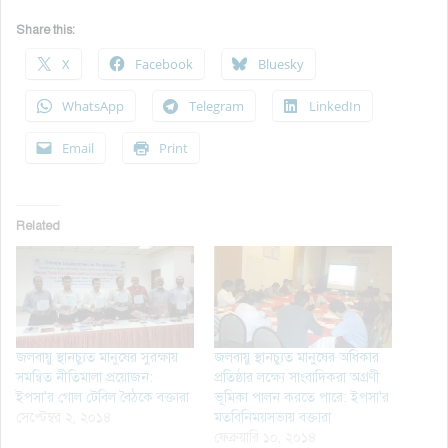
Share this:
X
Facebook
Bluesky
WhatsApp
Telegram
LinkedIn
Email
Print
Related
জলবায়ু স্থানচ্যুত মানুষের সুরক্ষায়
জলবায়ু স্থানচ্যুত মানুষের অধিকার
সমন্বিত নীতিমালা প্রয়োজন:
প্রতিষ্ঠার লক্ষ্যে সাংবাদিকরা অগ্রণী
ইপসা'র গোল টেবিল বৈঠকে বক্তারা
ভূমিকা পালন করতে পারে: ইপসা'র
সেপ্টেম্বর ২, ২০১৪
মতবিনিময়সভায় বক্তারা
ফেব্রুয়ারি ১০, ২০১৪