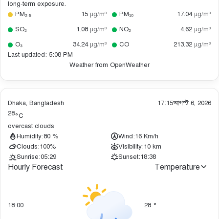
long-term exposure.
PM₂.₅
15
µg/m³
PM₁₀
17.04
µg/m³
SO₂
1.08
µg/m³
NO₂
4.62
µg/m³
O₃
34.24
µg/m³
CO
213.32
µg/m³
Last updated: 5:08 PM
Weather from OpenWeather
Dhaka, Bangladesh
17:15
আগস্ট 6, 2026
28
°C
overcast clouds
Humidity:
80 %
Wind:
16 Km/h
Clouds:
100%
Visibility:
10 km
Sunrise:
05:29
Sunset:
18:38
Hourly Forecast
Temperature
18:00
28
°