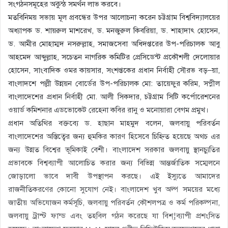
সংগঠনসমূহের অকুন্ঠ সমর্থন লাভ করবে।
মতবিনিময় সভায় মূল প্রবন্ধের উপর আলোচনা করেন চট্টগ্রাম বিশ্ববিদ্যালয়ের
অধ্যাপক ড. শায়রুল মাশরেখ, ড. মনজুরুল কিবরিয়া, ড. শাহাদাৎ হোসেন,
ড. আমীর মোহাম্মদ নসরুল্লাহ, সমাজসেবা অধিদপ্তরের উপ-পরিচালক আবু
আহমেদ আব্দুল্লাহ, সচেতন নাগরিক কমিটির প্রেসিডেন্ট প্রকৌশলী দেলোয়ার
হোসেন, সাংবাদিক ওমর কায়সার, সংশপ্তকের প্রধান নির্বাহী সৌরভ বড়–য়া,
বাংলাদশে পল্লী উন্নয়ন বোর্ডের উপ-পরিচালক মো: তায়েফুর করিম, সপ্নীল
বাংলাদেশের প্রধান নির্বাহী মো. আলী সিকদার, চট্টগ্রাম সিটি কর্পোরেশনের
ওয়ার্ড কমিশনার এডভোকেট রেহেনা কবির রানু ও মনোয়ারা বেগম প্রমুখ।
প্রধান অতিথির বক্তব্যে ড. হাছান মাহমুদ বলেন, জলবায়ু পরিবর্তন
বাংলাদেশের অস্তিত্বের জন্য হুমকির কারণ হিসেবে চিহ্নিত হয়েছে অথচ এর
জন্য উন্নত বিশ্বের ভূমিকাই বেশী। বাংলাদেশ সরকার জলবায়ু স্থানচ্যুতির
প্রভাবকে বিশ্বব্যাপী আলোচিত করার জন্য বিভিন্ন আন্তর্জাতিক সম্মেলনে
জোড়ালো ভাবে দাবী উপস্থাপন করছে। এই ইস্যুতে আমাদের
রাজনীতিকরণের কোনো সুযোগ নেই। বাংলাদেশ খুব অল্প সময়ের মধ্যে
জাতীয় অভিযোজন কর্মসূচি, জলবায়ু পরিবর্তন কৌশলপত্র ও কর্ম পরিকল্পনা,
জলবায়ু ট্রাস্ট ফান্ড এবং তহবিল গঠন করেছে যা বিশ্¦ব্যাপী প্রশংসিত