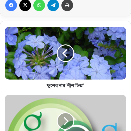
ফুলের নাম 'নীল চিতা'