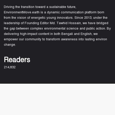
Driving the transition toward a sustainable future,
EnvironmentMove.earth is a dynamic communication platform born
from the vision of energetic young innovators. Since 2013, under the
leadership of Founding Editor Md. Tawhid Hossain, we have bridged
the gap between complex environmental science and public action. By
delivering high-impact content in both Bengali and English, we
empower our community to transform awareness into lasting environ
change.
Readers
214,832
About Us
Join Us
Fun game: How fast can they go home
B
© EnvironmentMove.earth 2013-2026
to