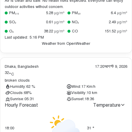
Air is clean and safe. No health risks expected. Everyone can enjoy
outdoor activities without concern.
PM₂.₅
5.28
µg/m³
PM₁₀
6.4
µg/m³
SO₂
0.61
µg/m³
NO₂
2.49
µg/m³
O₃
38.22
µg/m³
CO
151.52
µg/m³
Last updated: 5:16 PM
Weather from OpenWeather
Dhaka, Bangladesh
17:20
আগস্ট 9, 2026
32
°C
broken clouds
Humidity:
62 %
Wind:
17 Km/h
Clouds:
68%
Visibility:
10 km
Sunrise:
05:31
Sunset:
18:36
Hourly Forecast
Temperature
18:00
31
°