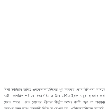
নিপা ভাইরাস জনিত এনকেফালাইটিসের খুব কার্যকর কোন চিকিৎসা আসলে
নেই। প্রাথমিক পর্যায়ে রিভাবিরিন জাতীয় এন্টিভাইরাল ওষুধ ব্যবহার করা
যেতে পারে। এতে রোগের তীব্রতা কিছুটা কমে। কাশি, জ্বর বা অন্যান্য
লক্ষণের জন্য লক্ষণ অনুযায়ী চিকিৎসা দেওয়া হয়। এন্টিবায়োটিকের সরাসরি