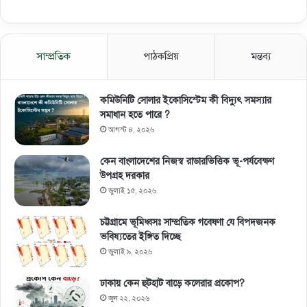
সাম্প্রতিক
পাঠকপ্রিয়
মন্তব্য
কমিউনিটি সোলার ইকোসিস্টেম কী বিদ্যুৎ সমস্যার
সমাধান হতে পারে ?
আগস্ট ৪, ২০২৬
কেন বাংলাদেশের নিজস্ব রাডারভিত্তিক ভূ-পর্যবেক্ষণ
উপগ্রহ দরকার
জুলাই ১৫, ২০২৬
চট্টগ্রামে ভূমিধ্বসঃ সাম্প্রতিক গবেষণা যে বিপদজনক
ভবিষ্যতের ইঙ্গিত দিচ্ছে
জুলাই ৯, ২০২৬
ঢাকায় কেন হুটহাট বাড়ে কলেরার প্রকোপ?
জুন ২২, ২০২৬