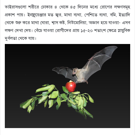
ভাইরাসগুলো শরীরে ঢোকার ৪ থেকে ৪৫ দিনের মধ্যে রোগের লক্ষণসমূহ
প্রকাশ পায়। ইনফ্লুয়েঞ্জার মত জ্বর, মাথা ব্যথা, পেশিতে ব্যথা, বমি, ইত্যাদি
থেকে শুরু করে মাথা ঘোরা, শ্বাস কষ্ট, নিউমোনিয়া, অজ্ঞান হয়ে যাওয়া- এসব
লক্ষণ দেখা দেয়। বেঁচে যাওয়া রোগীদের প্রায় ১৫-২০ শতাংশ ক্ষেত্রে স্নায়ুবিক
দুর্বলতা থেকে যায়।