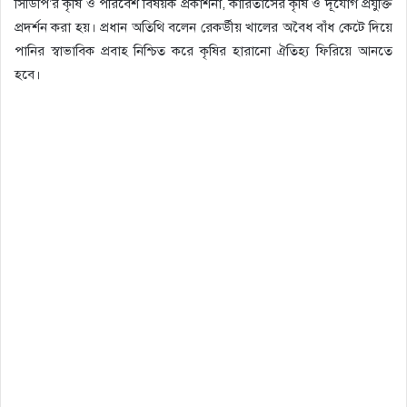
সিডিপি’র কৃষি ও পরিবেশ বিষয়ক প্রকাশনা, কারিতাসের কৃষি ও দূর্যোগ প্রযুক্তি
প্রদর্শন করা হয়। প্রধান অতিথি বলেন রেকর্ডীয় খালের অবৈধ বাঁধ কেটে দিয়ে
পানির স্বাভাবিক প্রবাহ নিশ্চিত করে কৃষির হারানো ঐতিহ্য ফিরিয়ে আনতে
হবে।