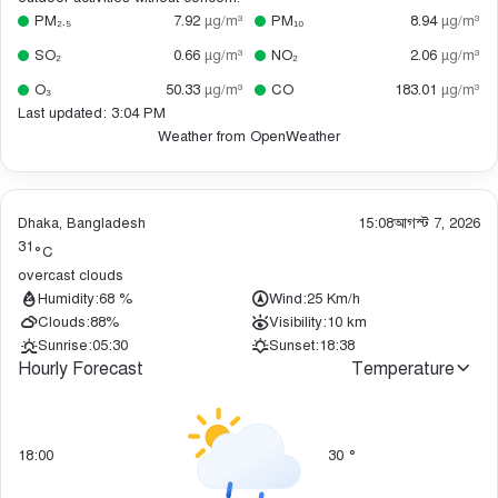
PM₂.₅
7.92
µg/m³
PM₁₀
8.94
µg/m³
SO₂
0.66
µg/m³
NO₂
2.06
µg/m³
O₃
50.33
µg/m³
CO
183.01
µg/m³
Last updated: 3:04 PM
Weather from OpenWeather
Dhaka, Bangladesh
15:08
আগস্ট 7, 2026
31
°C
overcast clouds
Humidity:
68 %
Wind:
25 Km/h
Clouds:
88%
Visibility:
10 km
Sunrise:
05:30
Sunset:
18:38
Hourly Forecast
Temperature
18:00
30
°