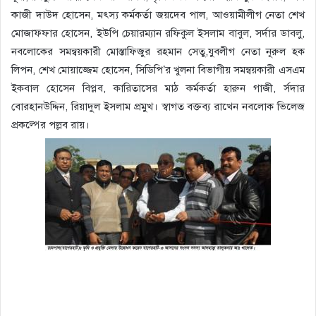
কাজী দাউদ হোসেন, মৎস্য কর্মকর্তা জয়দেব পাল, আওয়ামীলীগ নেতা শেখ
মোজাফ্ফার হোসেন, ইউপি চেয়ারম্যান রফিকুল ইসলাম বাবুল, সর্দার ডাবলু,
নবলোকের সমন্বয়কারী মোস্তাফিজুর রহমান সেতু,যুবলীগ নেতা নূরুল হক
লিপন, শেখ মোয়াজ্জেম হোসেন, সিডিপি’র খুলনা বিভাগীয় সমন্বয়কারী এসএম
ইকবাল হোসেন বিপ্লব, কারিতাসের মাঠ কর্মকর্তা হারুন গাজী, র্সদার
বোরহানউদ্দিন, রিয়াদুল ইসলাম প্রমুখ। স্বাগত বক্তব্য রাখেন নবলোক ভিলেজ
প্রকল্পের পল্লব রায়।