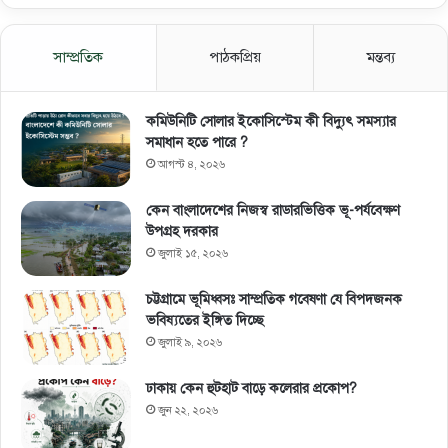
সাম্প্রতিক
পাঠকপ্রিয়
মন্তব্য
কমিউনিটি সোলার ইকোসিস্টেম কী বিদ্যুৎ সমস্যার
সমাধান হতে পারে ?
আগস্ট ৪, ২০২৬
কেন বাংলাদেশের নিজস্ব রাডারভিত্তিক ভূ-পর্যবেক্ষণ
উপগ্রহ দরকার
জুলাই ১৫, ২০২৬
চট্টগ্রামে ভূমিধ্বসঃ সাম্প্রতিক গবেষণা যে বিপদজনক
ভবিষ্যতের ইঙ্গিত দিচ্ছে
জুলাই ৯, ২০২৬
ঢাকায় কেন হুটহাট বাড়ে কলেরার প্রকোপ?
জুন ২২, ২০২৬