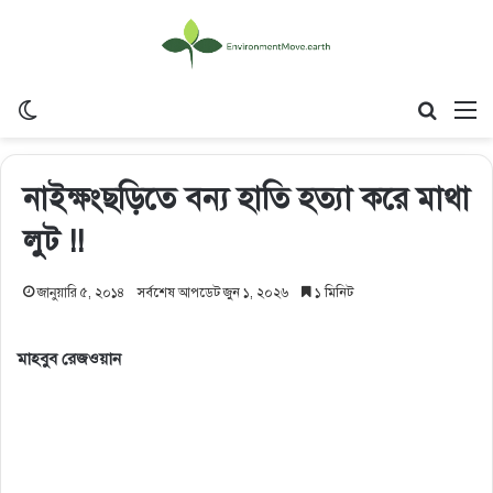
Switch skin
Search
M
নাইক্ষংছড়িতে বন্য হাতি হত্যা করে মাথা
লুট !!
জানুয়ারি ৫, ২০১৪
সর্বশেষ আপডেট জুন ১, ২০২৬
১ মিনিট
মাহবুব রেজওয়ান