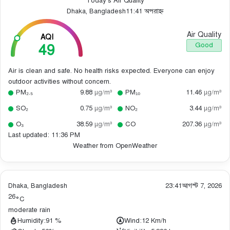
Today’s Air Quality
Dhaka, Bangladesh
11:41 অপরাহ্ন
Air Quality
AQI
49
Good
Air is clean and safe. No health risks expected. Everyone can enjoy
outdoor activities without concern.
PM₂.₅
9.88
µg/m³
PM₁₀
11.46
µg/m³
SO₂
0.75
µg/m³
NO₂
3.44
µg/m³
O₃
38.59
µg/m³
CO
207.36
µg/m³
Last updated: 11:36 PM
Weather from OpenWeather
Dhaka, Bangladesh
23:41
আগস্ট 7, 2026
26
°C
moderate rain
Humidity:
91 %
Wind:
12 Km/h