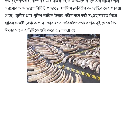
গত বৃহস্পতিবার, বান্দারবানের নাইক্ষাংছড়ি উপজেলার ফুলতলি গ্রামের গহীন
অরণ্যের আফাছইন্না ঝিরিরি পাহাড়ে একটি মস্তকবিহীন বন্যহাতির দেহ পাওয়া
গেছে। স্থানীয় গ্রাম পুলিশ আরিফ উল্লাহ গহীন বনে কাঠ সংগ্রহ করতে গিয়ে
হাতির দেহটি দেখতে পান। তার মতে, পরিকল্পিতভাবে গত দুই থেকে তিন
দিনের মাঝে হাতিটিকে গুলি করে হত্যা করা হয়।