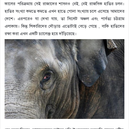
কালের পরিক্রমায় সেই রাজাদের শাসনও নেই, নেই রাজসিক হাতির চলন।
হাতির সংখ্যা কমতে কমতে এখন হাতে গোনা সংখ্যায় চলে এসেছে আমাদের
দেশে। এরপরেও যা দেখা যায়, তা সিলেট অঞ্চল এবং পার্বত্য চট্টগ্রাম
এলাকায়। কিন্তু শিকারিদের দৌড়াত্ত এতোটাই বেড়ে গেছে , বাকি হাতিদের
রক্ষা করা এখন একটি চ্যালেঞ্জ হয়ে দাঁড়িয়েছে।