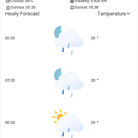
Clouds:
56%
Visibility:
5.826 km
Sunrise:
05:30
Sunset:
18:38
Hourly Forecast
Temperature
00:00
26
°
03:00
26
°
06:00
26
°