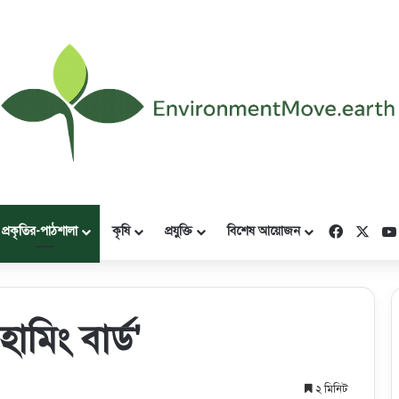
Faceboo
X
প্রকৃতির-পাঠশালা
কৃষি
প্রযুক্তি
বিশেষ আয়োজন
ামিং বার্ড'
২ মিনিট