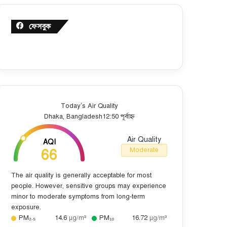
ফেসবুক
Today’s Air Quality
Dhaka, Bangladesh
12:50 পূর্বাহ্ন
Air Quality
AQI
66
Moderate
The air quality is generally acceptable for most
people. However, sensitive groups may experience
minor to moderate symptoms from long-term
exposure.
PM₂.₅
14.6
µg/m³
PM₁₀
16.72
µg/m³