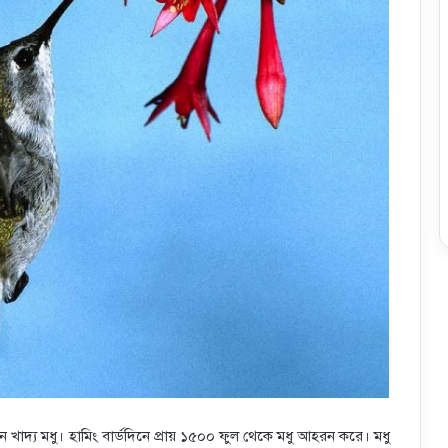
খাদ্য মধু। হামিং বার্ডদিনে প্রায় ১৫০০ ফুল থেকে মধু আহরন করে। মধু