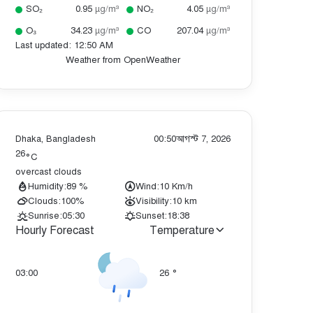
SO₂
0.95
µg/m³
NO₂
4.05
µg/m³
O₃
34.23
µg/m³
CO
207.04
µg/m³
Last updated: 12:50 AM
Weather from OpenWeather
Dhaka, Bangladesh
00:50
আগস্ট 7, 2026
26
°C
overcast clouds
Humidity:
89 %
Wind:
10 Km/h
Clouds:
100%
Visibility:
10 km
Sunrise:
05:30
Sunset:
18:38
Hourly Forecast
Temperature
03:00
26
°